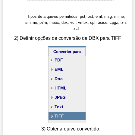
Tipos de arquivos permitidos: pst, ost, eml, msg, mime,
smime, p7m, mbox, dbx, vcf, vmbx, opf, asice, cpgz, lzh,
zcf
2) Definir opções de conversão de DBX para TIFF
Converter para
PDF
EML
Doc
HTML
JPEG
Text
TIFF
3) Obter arquivo convertido