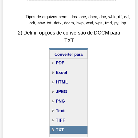
Tipos de arquivos permitidos: one, docx, doc, wbk, rtf, rvf,
odt, abw, txt, dotx, docm, hwp, wpd, wps, tmd, py, inp
2) Definir opções de conversão de DOCM para
TXT
Converter para
PDF
Excel
HTML
JPEG
PNG
Text
TIFF
TXT