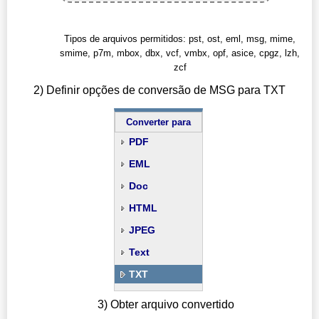
Tipos de arquivos permitidos: pst, ost, eml, msg, mime,
smime, p7m, mbox, dbx, vcf, vmbx, opf, asice, cpgz, lzh,
zcf
2) Definir opções de conversão de MSG para TXT
Converter para
PDF
EML
Doc
HTML
JPEG
Text
TXT
3) Obter arquivo convertido