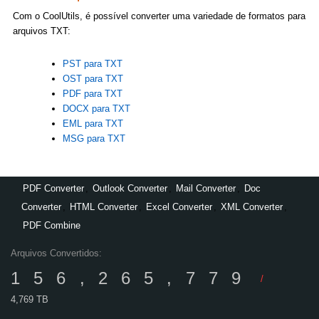
Com o CoolUtils, é possível converter uma variedade de formatos para
arquivos TXT:
PST para TXT
OST para TXT
PDF para TXT
DOCX para TXT
EML para TXT
MSG para TXT
PDF Converter
,
Outlook Converter
,
Mail Converter
,
Doc
Converter
,
HTML Converter
,
Excel Converter
,
XML Converter
,
PDF Combine
Arquivos Convertidos:
156,265,779
/
4,769 TB