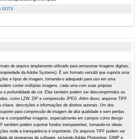
os DOTX
mato de arquivo amplamente utilizado para armazenar imagens digitais,
 propriedade da Adobe Systems). É um formato versátil que suporta uma
uções e tipos de imagem, tornando-o adequado para uso em uma
 podem conter múltiplas imagens, cada uma com suas próprias
ão e profundidade de cor. Eles também podem ser descomprimidos ou
odos, como LZW, ZIP e compressão JPEG. Além disso, arquivos TIFF
have, descrições e informações de direitos autorais. Um dos
u suporte para compressão de imagem de alta qualidade e sem perdas.
uivar e compartilhar imagens, especialmente em campos como design
TIFF também podem suportar fundos transparentes, tornando-os ideais
ações onde a transparência é importante. Os arquivos TIFF podem ser
dade de programas de software, incluindo Adobe Photoshop, GIMP e