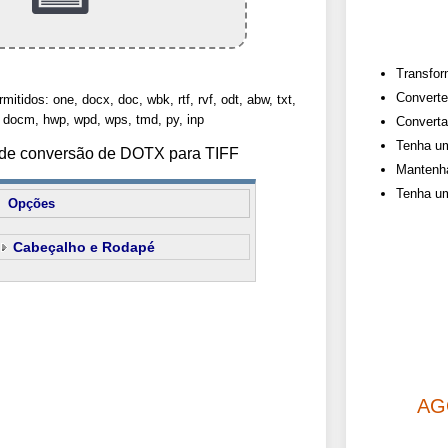
Transfor
Converte
mitidos: one, docx, doc, wbk, rtf, rvf, odt, abw, txt,
 docm, hwp, wpd, wps, tmd, py, inp
Converta
Tenha um
s de conversão de DOTX para TIFF
Mantenha
Tenha um
Opções
Cabeçalho e Rodapé
AG