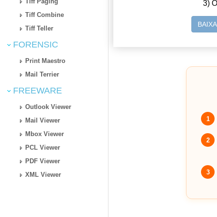
Tiff Paging
3) O
Tiff Combine
BAIX
Tiff Teller
FORENSIC
Print Maestro
Mail Terrier
FREEWARE
Outlook Viewer
1
Mail Viewer
Mbox Viewer
2
PCL Viewer
PDF Viewer
3
XML Viewer