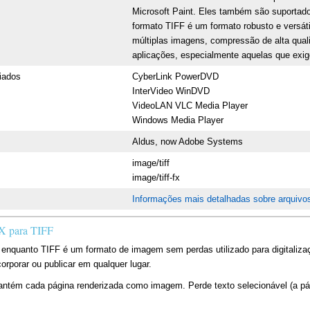
Microsoft Paint. Eles também são suportado
formato TIFF é um formato robusto e versát
múltiplas imagens, compressão de alta qua
aplicações, especialmente aquelas que exig
iados
CyberLink PowerDVD
InterVideo WinDVD
VideoLAN VLC Media Player
Windows Media Player
Aldus, now Adobe Systems
image/tiff
image/tiff-fx
Informações mais detalhadas sobre arquivo
X para TIFF
nquanto TIFF é um formato de imagem sem perdas utilizado para digitaliza
orporar ou publicar em qualquer lugar.
ém cada página renderizada como imagem. Perde texto selecionável (a págin