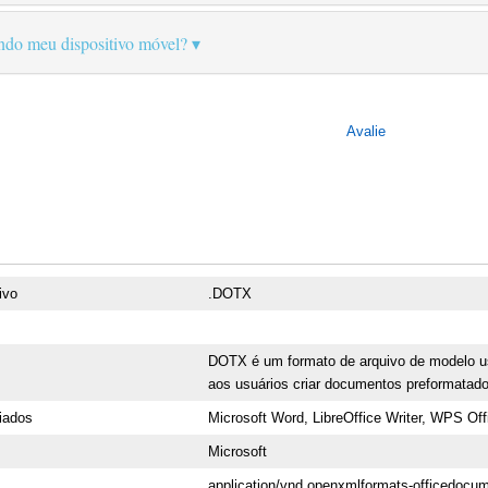
ando meu dispositivo móvel?
Avalie
ivo
.DOTX
DOTX é um formato de arquivo de modelo u
aos usuários criar documentos preformatados
iados
Microsoft Word, LibreOffice Writer, WPS Off
Microsoft
application/vnd.openxmlformats-officedocu