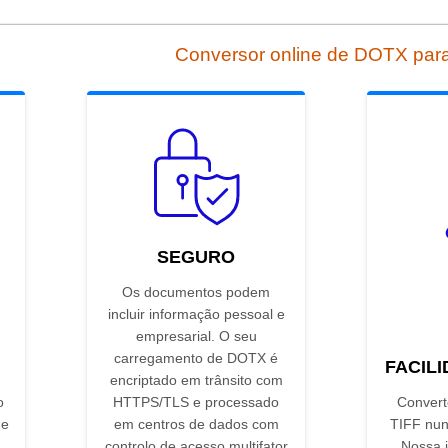
Conversor online de DOTX par
SEGURO
Os documentos podem
incluir informação pessoal e
empresarial. O seu
F
carregamento de DOTX é
FACIL
encriptado em trânsito com
o
HTTPS/TLS e processado
Convert
 e
em centros de dados com
TIFF nunc
controlo de acesso multifator
Nossa i