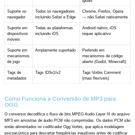
iguais
Suporte no
Todos os navegadores
Chrome, Firefox, Opera
navegador
incluindo Safari e Edge
— não Safari nativamente
Suporte em
Todas as plataformas
Android nativo; iOS
dispositivos
incluindo iOS
requer aplicativo
móveis
Suporte em
Amplamente suportado
Preferido em
mecanismos
mecanismos de código
de jogo
aberto (Godot, Minecraft)
Tags de
Tags ID3v1/v2
Tags Vorbis Comment
metadados
(mais flexíveis)
Como Funciona a Conversão de MP3 para
OGG
O conversor decodifica o fluxo de bits MPEG Audio Layer III do arquivo
MP3 em amostras de áudio PCM não comprimidas. Os dados PCM são
então alimentados no codificador Ogg Vorbis, que aplica modelagem
psicoacústica para descartar frequências inaudíveis antes de codificar