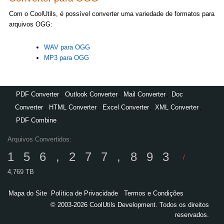
Com o CoolUtils, é possível converter uma variedade de formatos para
arquivos OGG:
WAV para OGG
MP3 para OGG
PDF Converter
,
Outlook Converter
,
Mail Converter
,
Doc
Converter
,
HTML Converter
,
Excel Converter
,
XML Converter
,
PDF Combine
Arquivos Convertidos:
156,277,893
/
4,769 TB
Mapa do Site
Política de Privacidade
Termos e Condições
© 2003-2026 CoolUtils Development. Todos os direitos
reservados.