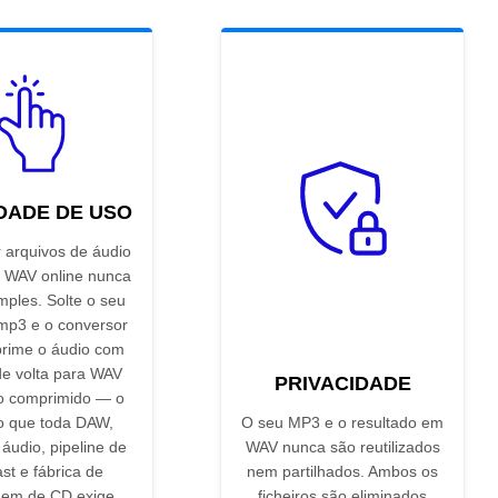
IDADE DE USO
 arquivos de áudio
 WAV online nunca
imples. Solte o seu
.mp3 e o conversor
rime o áudio com
de volta para WAV
PRIVACIDADE
 comprimido — o
o que toda DAW,
O seu MP3 e o resultado em
 áudio, pipeline de
WAV nunca são reutilizados
st e fábrica de
nem partilhados. Ambos os
em de CD exige.
ficheiros são eliminados