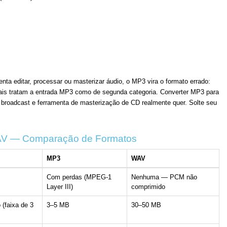
a editar, processar ou masterizar áudio, o MP3 vira o formato errado:
onais tratam a entrada MP3 como de segunda categoria. Converter MP3 para
broadcast e ferramenta de masterização de CD realmente quer. Solte seu
V — Comparação de Formatos
MP3
WAV
Com perdas (MPEG-1
Nenhuma — PCM não
Layer III)
comprimido
 (faixa de 3
3–5 MB
30–50 MB