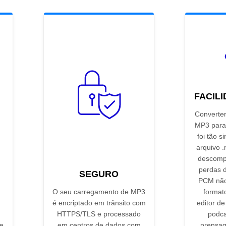
FACIL
Converter
MP3 para
foi tão s
arquivo 
descomp
perdas 
SEGURO
PCM não
O seu carregamento de MP3
format
é encriptado em trânsito com
editor de
HTTPS/TLS e processado
podca
e
em centros de dados com
prensag