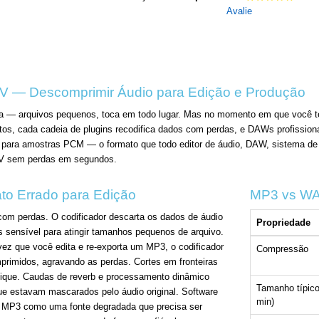
Avalie
V — Descomprimir Áudio para Edição e Produção
a — arquivos pequenos, toca em todo lugar. Mas no momento em que você tent
atos, cada cadeia de plugins recodifica dados com perdas, e DAWs profissi
para amostras PCM — o formato que todo editor de áudio, DAW, sistema de 
AV sem perdas em segundos.
to Errado para Edição
MP3 vs WA
m perdas. O codificador descarta os dados de áudio
Propriedade
 sensível para atingir tamanhos pequenos de arquivo.
ez que você edita e re-exporta um MP3, o codificador
Compressão
rimidos, agravando as perdas. Cortes em fronteiras
lique. Caudas de reverb e processamento dinâmico
Tamanho típico
e estavam mascarados pelo áudio original. Software
min)
ada MP3 como uma fonte degradada que precisa ser