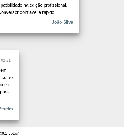
atibilidade na edição profissional.
onversor confiável e rápido.
João Silva
-01-21
sem
r como
io é o
 para
Pereira
(382 votos)