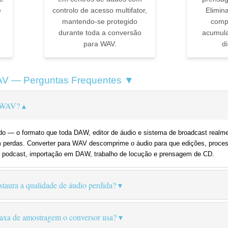
e
controlo de acesso multifator,
Elimina
mantendo-se protegido
comp
durante toda a conversão
acumula
para WAV.
d
AV — Perguntas Frequentes ▼
a WAV?
— o formato que toda DAW, editor de áudio e sistema de broadcast realmen
m perdas. Converter para WAV descomprime o áudio para que edições, proc
e podcast, importação em DAW, trabalho de locução e prensagem de CD.
aura a qualidade de áudio perdida?
taxa de amostragem o conversor usa?