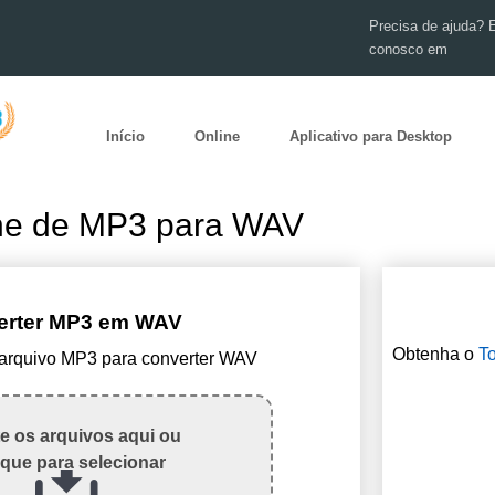
Precisa de ajuda? 
conosco em
Início
Online
Aplicativo para Desktop
ine de MP3 para WAV
erter MP3 em WAV
Obtenha o
To
 arquivo MP3 para converter WAV
te os arquivos aqui ou
ique para selecionar