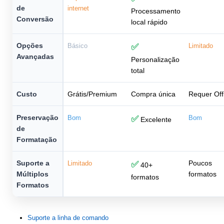
de
internet
Processamento
Conversão
local rápido
Opções
Básico
✅
Limitado
Avançadas
Personalização
total
Custo
Grátis/Premium
Compra única
Requer Off
Preservação
Bom
✅
Bom
Excelente
de
Formatação
Suporte a
Poucos
Limitado
✅
40+
Múltiplos
formatos
formatos
Formatos
Suporte a linha de comando