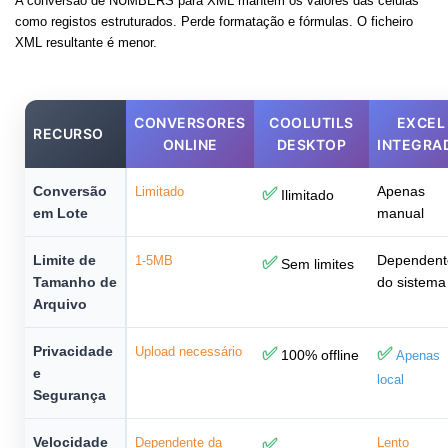
A conversão de NUMBERS para XML mantém os valores das células
como registos estruturados. Perde formatação e fórmulas. O ficheiro
XML resultante é menor.
CONVERSORES
COOLUTILS
EXCEL
RECURSO
ONLINE
DESKTOP
INTEGRA
Conversão
Apenas
Limitado
✅
Ilimitado
em Lote
manual
Limite de
Dependent
1-5MB
✅
Sem limites
Tamanho de
do sistema
Arquivo
Privacidade
Upload necessário
✅
✅
100% offline
Apenas
e
local
Segurança
Velocidade
Dependente da
✅
Lento