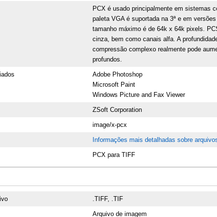
PCX é usado principalmente em sistemas co
paleta VGA é suportada na 3ª e em versões 
tamanho máximo é de 64k x 64k pixels. PC
cinza, bem como canais alfa. A profundida
compressão complexo realmente pode aument
profundos.
iados
Adobe Photoshop
Microsoft Paint
Windows Picture and Fax Viewer
ZSoft Corporation
image/x-pcx
Informações mais detalhadas sobre arquiv
PCX para TIFF
ivo
.TIFF, .TIF
Arquivo de imagem