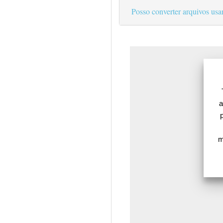
Posso converter arquivos us
a
m