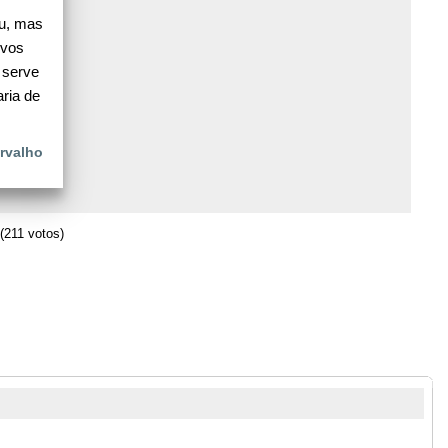
u, mas
ivos
 serve
ria de
rvalho
(211 votos)