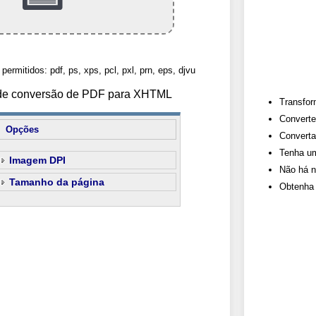
permitidos: pdf, ps, xps, pcl, pxl, prn, eps, djvu
s de conversão de PDF para XHTML
Transfor
Converte
Opções
Converta
Tenha um
Imagem DPI
Não há n
Tamanho da página
Obtenha 