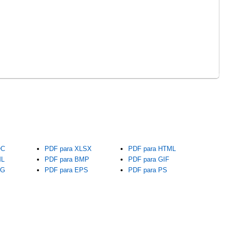
OC
PDF para XLSX
PDF para HTML
ML
PDF para BMP
PDF para GIF
VG
PDF para EPS
PDF para PS