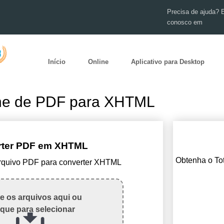
Precisa de ajuda? 
conosco em
Início
Online
Aplicativo para Desktop
ine de PDF para XHTML
rter PDF em XHTML
Obtenha o To
arquivo PDF para converter XHTML
te os arquivos aqui ou
ique para selecionar