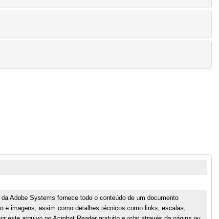
 da Adobe Systems fornece todo o conteúdo de um documento
xto e imagens, assim como detalhes técnicos como links, escalas,
rir este arquivo no Acrobat Reader gratuito e rolar através da página ou