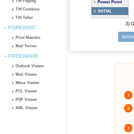
Tiff Paging
Power Point
Tiff Combine
XHTML
Tiff Teller
3) O
FORENSIC
BAIX
Print Maestro
Mail Terrier
FREEWARE
Outlook Viewer
Mail Viewer
Mbox Viewer
PCL Viewer
1
PDF Viewer
XML Viewer
2
3