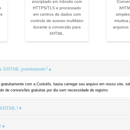
encriptado em trânsito com
Conver
o
HTTPS/TLS e processado
XHTML
 e
em centros de dados com
simples
controlo de acesso multifator
intuitiv
durante a conversão para
arquivos
XHTML.
▼
ra XHTML gratuitamente?
ratuitamente com a Coolutils, basta carregar seu arquivo em nosso site, s
do de conversões gratuitas por dia sem necessidade de registro.
o XHTML?
?