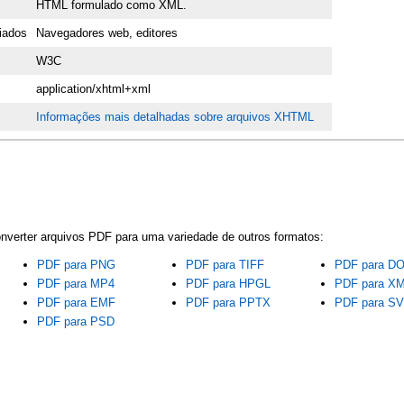
HTML formulado como XML.
iados
Navegadores web, editores
W3C
application/xhtml+xml
Informações mais detalhadas sobre arquivos XHTML
onverter arquivos PDF para uma variedade de outros formatos:
PDF para PNG
PDF para TIFF
PDF para D
PDF para MP4
PDF para HPGL
PDF para X
PDF para EMF
PDF para PPTX
PDF para S
PDF para PSD