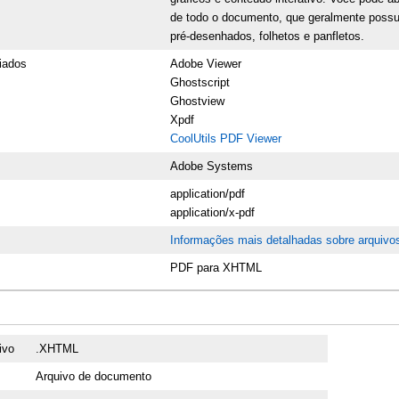
de todo o documento, que geralmente possu
pré-desenhados, folhetos e panfletos.
iados
Adobe Viewer
Ghostscript
Ghostview
Xpdf
CoolUtils PDF Viewer
Adobe Systems
application/pdf
application/x-pdf
Informações mais detalhadas sobre arquiv
PDF para XHTML
ivo
.XHTML
Arquivo de documento