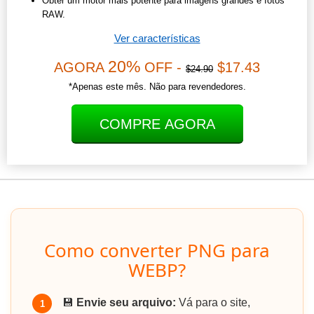
Obter um motor mais potente para imagens grandes e fotos
RAW.
Ver características
20%
AGORA
OFF -
$17.43
$24.90
*Apenas este mês. Não para revendedores.
COMPRE AGORA
Como converter PNG para
WEBP?
💾
Envie seu arquivo:
Vá para o site,
1