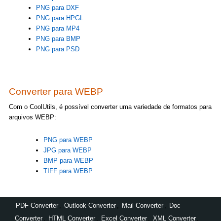
PNG para DXF
PNG para HPGL
PNG para MP4
PNG para BMP
PNG para PSD
Converter para WEBP
Com o CoolUtils, é possível converter uma variedade de formatos para
arquivos WEBP:
PNG para WEBP
JPG para WEBP
BMP para WEBP
TIFF para WEBP
PDF Converter
,
Outlook Converter
,
Mail Converter
,
Doc
Converter
,
HTML Converter
,
Excel Converter
,
XML Converter
,