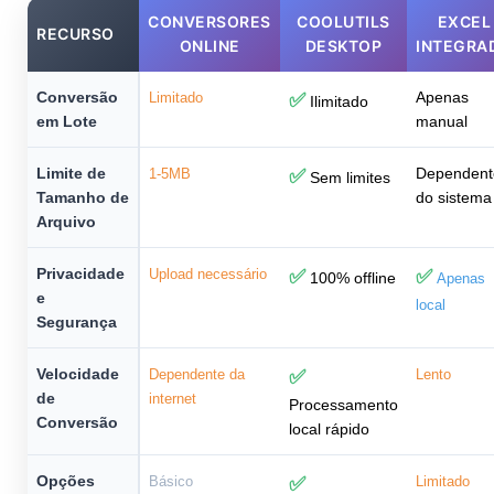
CONVERSORES
COOLUTILS
EXCEL
RECURSO
ONLINE
DESKTOP
INTEGRA
Conversão
Apenas
Limitado
✅
Ilimitado
em Lote
manual
Limite de
Dependent
1-5MB
✅
Sem limites
Tamanho de
do sistema
Arquivo
Privacidade
Upload necessário
✅
✅
100% offline
Apenas
e
local
Segurança
Velocidade
Dependente da
✅
Lento
de
internet
Processamento
Conversão
local rápido
Opções
Básico
✅
Limitado