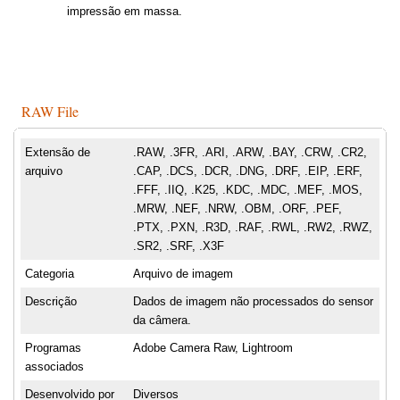
impressão em massa.
RAW File
Extensão de
.RAW, .3FR, .ARI, .ARW, .BAY, .CRW, .CR2,
arquivo
.CAP, .DCS, .DCR, .DNG, .DRF, .EIP, .ERF,
.FFF, .IIQ, .K25, .KDC, .MDC, .MEF, .MOS,
.MRW, .NEF, .NRW, .OBM, .ORF, .PEF,
.PTX, .PXN, .R3D, .RAF, .RWL, .RW2, .RWZ,
.SR2, .SRF, .X3F
Categoria
Arquivo de imagem
Descrição
Dados de imagem não processados do sensor
da câmera.
Programas
Adobe Camera Raw, Lightroom
associados
Desenvolvido por
Diversos