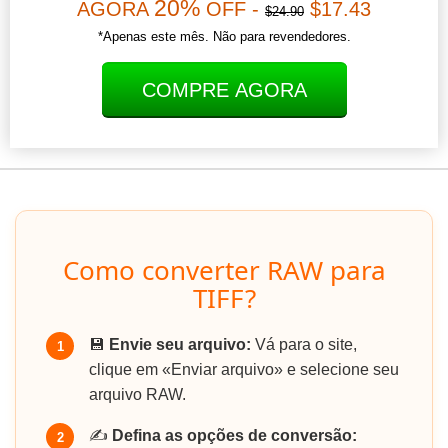
20%
AGORA
OFF -
$17.43
$24.90
*Apenas este mês. Não para revendedores.
COMPRE AGORA
Como converter RAW para
TIFF?
💾
Envie seu arquivo:
Vá para o site,
1
clique em «Enviar arquivo» e selecione seu
arquivo RAW.
✍️
Defina as opções de conversão:
2