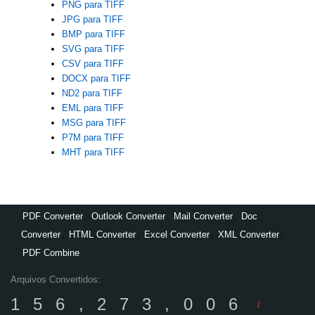
PNG para TIFF
JPG para TIFF
BMP para TIFF
SVG para TIFF
CSV para TIFF
DOCX para TIFF
ND2 para TIFF
EML para TIFF
MSG para TIFF
P7M para TIFF
MHT para TIFF
PDF Converter
,
Outlook Converter
,
Mail Converter
,
Doc
Converter
,
HTML Converter
,
Excel Converter
,
XML Converter
,
PDF Combine
Arquivos Convertidos:
156,273,006
/