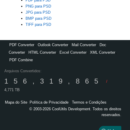
PDF para PSD
PNG para PSD
JPG para PSD
BMP para PSD
TIFF para PSD
PDF Converter
,
Outlook Converter
,
Mail Converter
,
Doc
Converter
,
HTML Converter
,
Excel Converter
,
XML Converter
,
PDF Combine
Arquivos Convertidos:
156,319,865
/
4,771 TB
Mapa do Site
Política de Privacidade
Termos e Condições
© 2003-2026 CoolUtils Development. Todos os direitos
reservados.