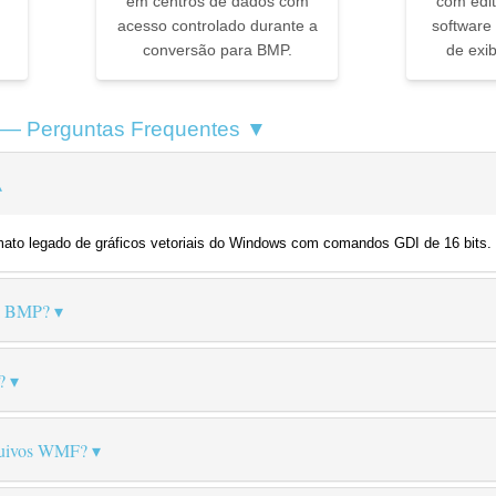
em centros de dados com
com edit
acesso controlado durante a
software
conversão para BMP.
de exi
 — Perguntas Frequentes ▼
ato legado de gráficos vetoriais do Windows com comandos GDI de 16 bits. E
ra BMP?
?
rquivos WMF?