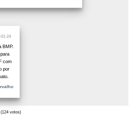
-01-24
ra BMP.
 para
MF com
o por
ato.
rvalho
(124 votos)