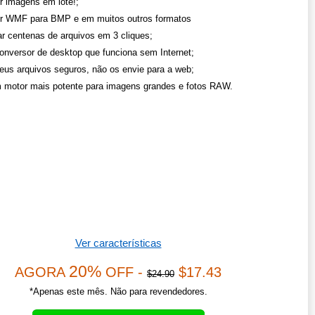
r imagens em lote!;
r WMF para BMP e em muitos outros formatos
r centenas de arquivos em 3 cliques;
onversor de desktop que funciona sem Internet;
eus arquivos seguros, não os envie para a web;
 motor mais potente para imagens grandes e fotos RAW.
Ver características
20%
AGORA
OFF -
$17.43
$24.90
*Apenas este mês. Não para revendedores.