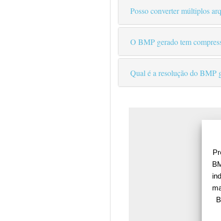
Posso converter múltiplos 
O BMP gerado tem compres
Qual é a resolução do BMP 
Pr
BM
in
ma
B