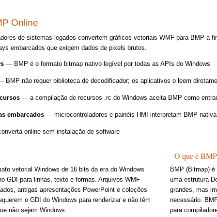
P Online
dores de sistemas legados convertem gráficos vetoriais WMF para BMP a fim
lays embarcados que exigem dados de pixels brutos.
ws
— BMP é o formato bitmap nativo legível por todas as APIs do Windows
 BMP não requer biblioteca de decodificador; os aplicativos o leem diretam
ecursos
— a compilação de recursos .rc do Windows aceita BMP como entr
as embarcados
— microcontroladores e painéis HMI interpretam BMP nativ
nverta online sem instalação de software
O que é BMP
to vetorial Windows de 16 bits da era do Windows
BMP (Bitmap) é 
 GDI para linhas, texto e formas. Arquivos WMF
uma estrutura D
dos, antigas apresentações PowerPoint e coleções
grandes, mas im
 Requerem o GDI do Windows para renderizar e não têm
necessário. BMP 
que não sejam Windows.
para compilador