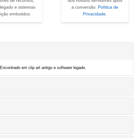
ores de recursos,
dos nossos servidores após
 legado e sistemas
a conversão.
Política de
bição embutidos.
Privacidade
.
ncontrado em clip art antigo e software legado.