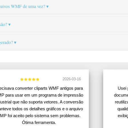
arquivos WMF de uma vez?
são?
gerado?
2026-03-16
ecisava converter cliparts WMF antigos para
Usei
P para usar em um programa de impressão
docume
dustrial que não suporta vetores. A conversão
reutil
nteve todos os detalhes gráficos e o arquivo
quali
MP foi aceito pelo sistema sem problemas.
exibi
Ótima ferramenta.