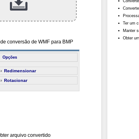
Converte
Converte
Processa
Ter um c
Manter s
Obter um
es de conversão de WMF para BMP
Opções
Redimensionar
Rotacionar
bter arquivo convertido