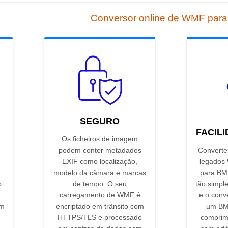
Conversor online de WMF par
SEGURO
FACIL
Os ficheiros de imagem
podem conter metadados
Converter
EXIF como localização,
legados
modelo da câmara e marcas
para BMP
p
de tempo. O seu
tão simple
carregamento de WMF é
e o conv
em
encriptado em trânsito com
um BM
HTTPS/TLS e processado
comprim