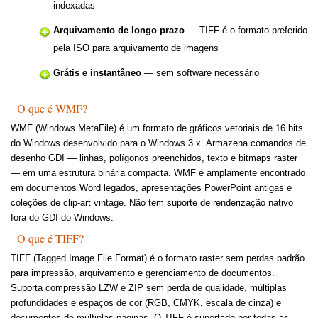
indexadas
Arquivamento de longo prazo
— TIFF é o formato preferido
pela ISO para arquivamento de imagens
Grátis e instantâneo
— sem software necessário
O que é WMF?
WMF (Windows MetaFile) é um formato de gráficos vetoriais de 16 bits
do Windows desenvolvido para o Windows 3.x. Armazena comandos de
desenho GDI — linhas, polígonos preenchidos, texto e bitmaps raster
— em uma estrutura binária compacta. WMF é amplamente encontrado
em documentos Word legados, apresentações PowerPoint antigas e
coleções de clip-art vintage. Não tem suporte de renderização nativo
fora do GDI do Windows.
O que é TIFF?
TIFF (Tagged Image File Format) é o formato raster sem perdas padrão
para impressão, arquivamento e gerenciamento de documentos.
Suporta compressão LZW e ZIP sem perda de qualidade, múltiplas
profundidades e espaços de cor (RGB, CMYK, escala de cinza) e
documentos de múltiplas páginas. O TIFF é suportado por todas as