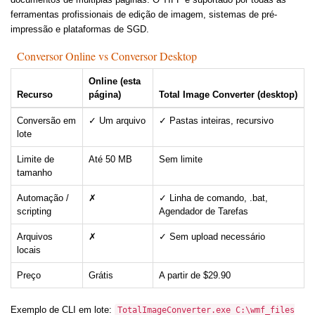
ferramentas profissionais de edição de imagem, sistemas de pré-
impressão e plataformas de SGD.
Conversor Online vs Conversor Desktop
Online (esta
Recurso
página)
Total Image Converter (desktop)
Conversão em
✓ Um arquivo
✓ Pastas inteiras, recursivo
lote
Limite de
Até 50 MB
Sem limite
tamanho
Automação /
✗
✓ Linha de comando, .bat,
scripting
Agendador de Tarefas
Arquivos
✗
✓ Sem upload necessário
locais
Preço
Grátis
A partir de $29.90
Exemplo de CLI em lote:
TotalImageConverter.exe C:\wmf_files