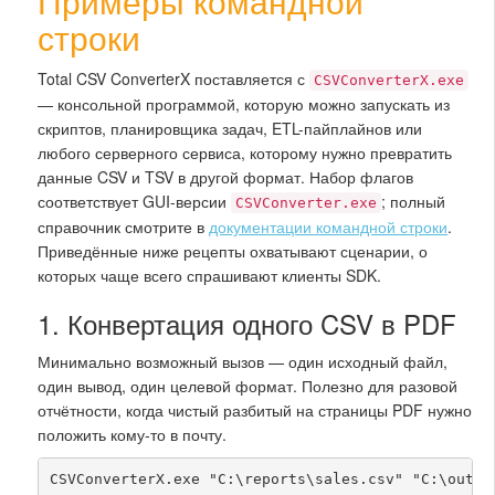
Примеры командной
строки
Total CSV ConverterX поставляется с
CSVConverterX.exe
— консольной программой, которую можно запускать из
скриптов, планировщика задач, ETL-пайплайнов или
любого серверного сервиса, которому нужно превратить
данные CSV и TSV в другой формат. Набор флагов
соответствует GUI-версии
; полный
CSVConverter.exe
справочник смотрите в
документации командной строки
.
Приведённые ниже рецепты охватывают сценарии, о
которых чаще всего спрашивают клиенты SDK.
1. Конвертация одного CSV в PDF
Минимально возможный вызов — один исходный файл,
один вывод, один целевой формат. Полезно для разовой
отчётности, когда чистый разбитый на страницы PDF нужно
положить кому-то в почту.
CSVConverterX.exe "C:\reports\sales.csv" "C:\out\s