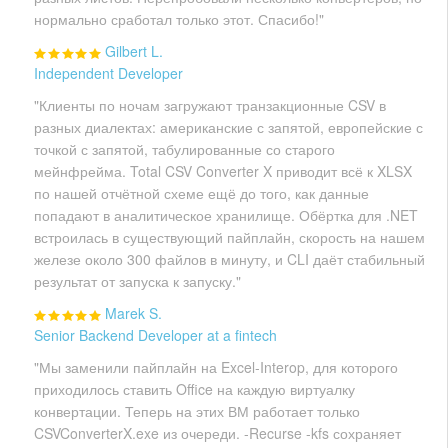
нормально сработал только этот. Спасибо!"
Gilbert L.
Independent Developer
"Клиенты по ночам загружают транзакционные CSV в
разных диалектах: американские с запятой, европейские с
точкой с запятой, табулированные со старого
мейнфрейма. Total CSV Converter X приводит всё к XLSX
по нашей отчётной схеме ещё до того, как данные
попадают в аналитическое хранилище. Обёртка для .NET
встроилась в существующий пайплайн, скорость на нашем
железе около 300 файлов в минуту, и CLI даёт стабильный
результат от запуска к запуску."
Marek S.
Senior Backend Developer at a fintech
"Мы заменили пайплайн на Excel-Interop, для которого
приходилось ставить Office на каждую виртуалку
конвертации. Теперь на этих ВМ работает только
CSVConverterX.exe из очереди. -Recurse -kfs сохраняет