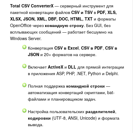
Total CSV ConverterX
— серверный инструмент для
пакетной конвертации файлов
CSV и TSV
в
PDF, XLS,
XLSX, JSON, XML, DBF, DOC, HTML, TXT
и форматы
OpenOffice через
командную строку
. Без GUI, без
всплывающих сообщений — работает бесшумно на
Windows Server.
Конвертация
CSV в Excel
,
CSV в PDF
,
CSV в
JSON
и 20+ форматов на сервере.
Включает
ActiveX
и
DLL
для прямой интеграции
в приложения ASP, PHP, .NET, Python и Delphi.
Полная поддержка
командной строки
—
автоматизация конвертаций скриптами, bat-
файлами и планировщиком задач.
Настройка пользовательских
разделителей
,
кодировки
(UTF-8, ANSI, Unicode) и формата
вывода.