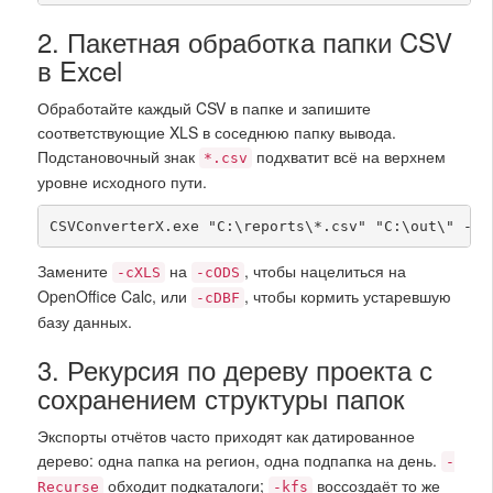
2. Пакетная обработка папки CSV
в Excel
Обработайте каждый CSV в папке и запишите
соответствующие XLS в соседнюю папку вывода.
Подстановочный знак
подхватит всё на верхнем
*.csv
уровне исходного пути.
CSVConverterX.exe "C:\reports\*.csv" "C:\out\" -cX
Замените
на
, чтобы нацелиться на
-cXLS
-cODS
OpenOffice Calc, или
, чтобы кормить устаревшую
-cDBF
базу данных.
3. Рекурсия по дереву проекта с
сохранением структуры папок
Экспорты отчётов часто приходят как датированное
дерево: одна папка на регион, одна подпапка на день.
-
обходит подкаталоги;
воссоздаёт то же
Recurse
-kfs