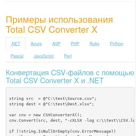
Примеры использования
Total CSV Converter X
.NET
Azure
ASP
PHP
Ruby
Python
Pascal
JavaScript
Perl
Конвертация CSV-файлов с помощью
Total CSV Converter X и .NET
string src  = @"C:\test\Source.csv";

string dest = @"C:\test\Dest.xlsx";

var cnv = new CSVConverterX();

cnv.Convert(src, dest, "-cXLSX -log c:\\test\\CSV.log
if (!string.IsNullOrEmpty(cnv.ErrorMessage))
