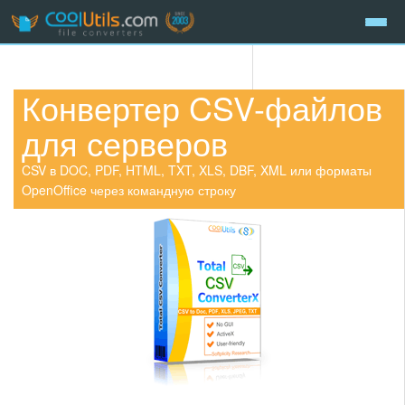
Конвертер CSV-файлов
для серверов
CSV в DOC, PDF, HTML, TXT, XLS, DBF, XML или форматы
OpenOffice через командную строку