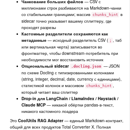
Чанкование больших файлов
— CSV с
миллионами строк разбиваются на Markdown-чанки
со стабильными границами; массив
в
chunks_hint
sidecar точно указывает вашему сплиттеру, где
проходят разрезы
Кастомные разделители сохраняются как
метаданные
— исходный разделитель CSV (
, таб
;
или вертикальная черта) записывается во
фронтматтер, чтобы downstream-потребитель при
необходимости мог восстановить источник
Опциональный sidecar
— JSON
.docling.json
по схеме Docling с типизированными колонками
(string, integer, decimal, date, currency с единицами),
статистикой колонок и массивом
,
chunks_hint
который читает ваш сплиттер
Drop-in для LangChain / LlamaIndex / Haystack /
Claude MCP
— никакой обёртки pandas-в-текст,
никакого кастомного лоадера
Это
CoolUtils RAG Adapter
— единый Markdown-контракт,
общий для всех продуктов Total Converter X. Полная