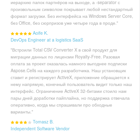
иерархию папок партнёров на выходе, а -separator с
произвольным символом покрывает любой нестандартный
формат загрузки. Без интерфейса на Windows Server Core,
без Office, без сюрпризов уже четыре года в проде."
Aoife K.
DevOps Engineer at a logistics SaaS
"Встроили Total CSV Converter X в свой продукт для
миграции данных по лицензии Royalty-Free. Разовая
оплата за проект оказалась намного выгоднее подписки
Aspose.Cells на каждого разработчика. Наш установщик
ставит и регистрирует ActiveX, приложение обращается к
нему напрямую, конечный пользователь видит только наш
интерфейс. Ограничение ActiveX 32-битами стоило нам
пары дней доработки пайплайна, но поддержка отвечала
оперативно, когда мы спрашивали про обходные
варианты."
Tomasz B.
Independent Software Vendor