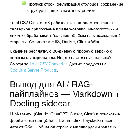
Пропуск строк, фильтрация столбцов, сохранение
структуры папок в пакетном режиме.
Total CSV ConverterX работает как автономное клиент-
серверное приложение или веб-сервис. Многопоточный
движок обрабатывает большие объёмы на максимальной
скорости. Совместим с IIS, Docker, Citrix и Wine.
Скачайте бесплатную 30-дневную пробную версию с
полным функционалом. Ищете настольную версию?
Смотрите
Total CSV Converter
. Другие продукты на
CoolUtils Server Products
.
Вывод для AI / RAG-
пайплайнов — Markdown +
Docling sidecar
LLM-агенты (Claude, ChatGPT, Cursor, Cline) и поисковые
фреймворки (LangChain, LlamaIndex, Haystack) плохо
читают CSV — обычная строка с миллиардами запятых —