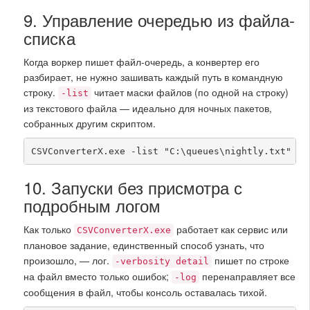
9. Управление очередью из файла-
списка
Когда воркер пишет файл-очередь, а конвертер его
разбирает, не нужно зашивать каждый путь в командную
строку.
читает маски файлов (по одной на строку)
-list
из текстового файла — идеально для ночных пакетов,
собранных другим скриптом.
CSVConverterX.exe -list "C:\queues\nightly.txt" "C
10. Запуски без присмотра с
подробным логом
Как только
работает как сервис или
CSVConverterX.exe
плановое задание, единственный способ узнать, что
произошло, — лог.
пишет по строке
-verbosity detail
на файл вместо только ошибок;
перенаправляет все
-log
сообщения в файл, чтобы консоль оставалась тихой.