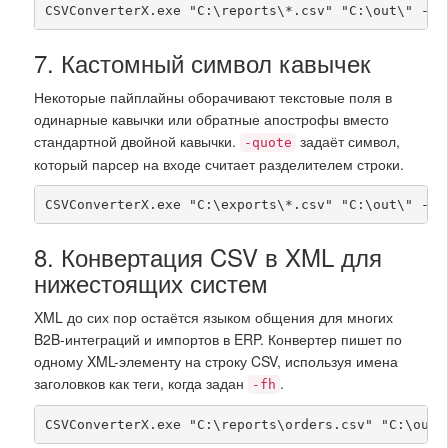
CSVConverterX.exe "C:\reports\*.csv" "C:\out\" -cX
7. Кастомный символ кавычек
Некоторые пайплайны оборачивают текстовые поля в
одинарные кавычки или обратные апострофы вместо
стандартной двойной кавычки.
задаёт символ,
-quote
который парсер на входе считает разделителем строки.
CSVConverterX.exe "C:\exports\*.csv" "C:\out\" -cX
8. Конвертация CSV в XML для
нижестоящих систем
XML до сих пор остаётся языком общения для многих
B2B-интеграций и импортов в ERP. Конвертер пишет по
одному XML-элементу на строку CSV, используя имена
заголовков как теги, когда задан
.
-fh
CSVConverterX.exe "C:\reports\orders.csv" "C:\out\