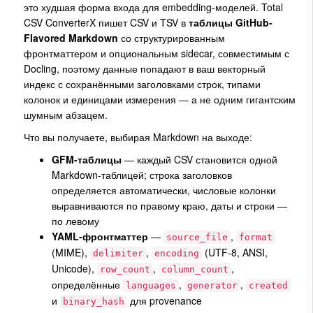
это худшая форма входа для embedding-моделей. Total
CSV ConverterX пишет CSV и TSV в
таблицы GitHub-
Flavored Markdown
со структурированным
фронтматтером и опциональным sidecar, совместимым с
Docling, поэтому данные попадают в ваш векторный
индекс с сохранёнными заголовками строк, типами
колонок и единицами измерения — а не одним гигантским
шумным абзацем.
Что вы получаете, выбирая Markdown на выходе:
GFM-таблицы
— каждый CSV становится одной
Markdown-таблицей; строка заголовков
определяется автоматически, числовые колонки
выравниваются по правому краю, даты и строки —
по левому
YAML-фронтматтер
—
,
source_file
format
(MIME),
,
(UTF-8, ANSI,
delimiter
encoding
Unicode),
,
,
row_count
column_count
определённые
,
,
languages
generator
created
и
для provenance
binary_hash