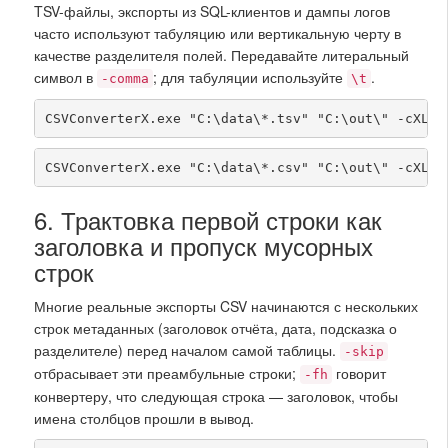
TSV-файлы, экспорты из SQL-клиентов и дампы логов
часто используют табуляцию или вертикальную черту в
качестве разделителя полей. Передавайте литеральный
символ в
; для табуляции используйте
.
-comma
\t
CSVConverterX.exe "C:\data\*.tsv" "C:\out\" -cXLS 
CSVConverterX.exe "C:\data\*.csv" "C:\out\" -cXLS 
6. Трактовка первой строки как
заголовка и пропуск мусорных
строк
Многие реальные экспорты CSV начинаются с нескольких
строк метаданных (заголовок отчёта, дата, подсказка о
разделителе) перед началом самой таблицы.
-skip
отбрасывает эти преамбульные строки;
говорит
-fh
конвертеру, что следующая строка — заголовок, чтобы
имена столбцов прошли в вывод.