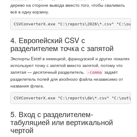
дерево на стороне вывода вместо того, чтобы сваливать
всё в одну корзину.
CSVConverterX.exe "C:\reports\2026\*.csv" "C:\out\
4. Европейский CSV с
разделителем точка с запятой
Экспорты Excel в немецкой, французской и других локалях
используют точку с запятой вместо запятой, потому что
запятая — десятичный разделитель.
задаёт
-comma
разделитель полей для
входного
файла независимо от
названия флага.
CSVConverterX.exe "C:\reports\de\*.csv" "C:\out\" 
5. Вход с разделителем-
табуляцией или вертикальной
чертой