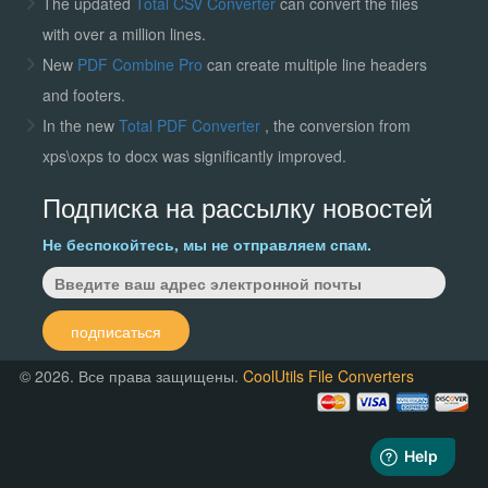
The updated
Total CSV Converter
can convert the files
with over a million lines.
New
PDF Combine Pro
can create multiple line headers
and footers.
In the new
Total PDF Converter
, the conversion from
xps\oxps to docx was significantly improved.
Подписка на рассылку новостей
Не беспокойтесь, мы не отправляем спам.
подписаться
© 2026. Все права защищены.
CoolUtils File Converters