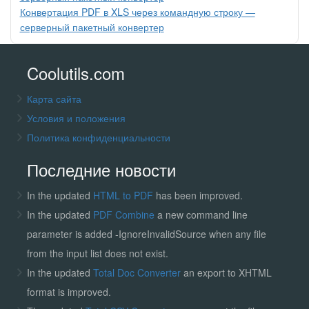
Конвертация PDF в XLS через командную строку —
серверный пакетный конвертер
Coolutils.com
Карта сайта
Условия и положения
Политика конфиденциальности
Последние новости
In the updated
HTML to PDF
has been improved.
In the updated
PDF Combine
a new command line
parameter is added -IgnoreInvalidSource when any file
from the input list does not exist.
In the updated
Total Doc Converter
an export to XHTML
format is improved.