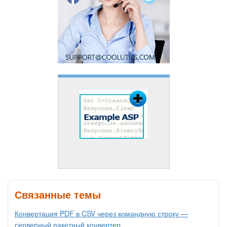
Связанные темы
Конвертация PDF в CSV через командную строку —
серверный пакетный конвертер