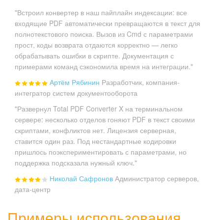
"Встроил конвертер в наш пайплайн индексации: все
входящие PDF автоматически превращаются в текст для
полнотекстового поиска. Вызов из Cmd с параметрами
прост, коды возврата отдаются корректно — легко
обрабатывать ошибки в скрипте. Документация с
примерами команд сэкономила время на интеграции."
Артём Рябинин
Разработчик, компания-
интегратор систем документооборота
"Развернул Total PDF Converter X на терминальном
сервере: несколько отделов гоняют PDF в текст своими
скриптами, конфликтов нет. Лицензия серверная,
ставится один раз. Под нестандартные кодировки
пришлось поэкспериментировать с параметрами, но
поддержка подсказала нужный ключ."
Николай Сафронов
Администратор серверов,
дата-центр
Примеры использования