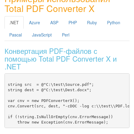
Total PDF Converter X
.NET
Azure
ASP
PHP
Ruby
Python
Pascal
JavaScript
Perl
Конвертация PDF-файлов с
помощью Total PDF Converter X и
.NET
string src  = @"C:\test\Source.pdf";

string dest = @"C:\test\Dest.docx";

var cnv = new PDFConverterX();

cnv.Convert(src, dest, "-cDOC -log c:\\test\\PDF.log"
if (!string.IsNullOrEmpty(cnv.ErrorMessage))
