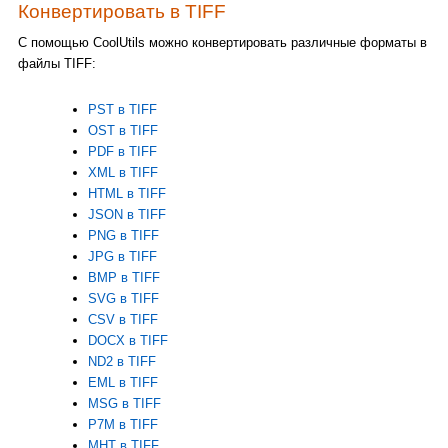
Конвертировать в TIFF
С помощью CoolUtils можно конвертировать различные форматы в
файлы TIFF:
PST в TIFF
OST в TIFF
PDF в TIFF
XML в TIFF
HTML в TIFF
JSON в TIFF
PNG в TIFF
JPG в TIFF
BMP в TIFF
SVG в TIFF
CSV в TIFF
DOCX в TIFF
ND2 в TIFF
EML в TIFF
MSG в TIFF
P7M в TIFF
MHT в TIFF