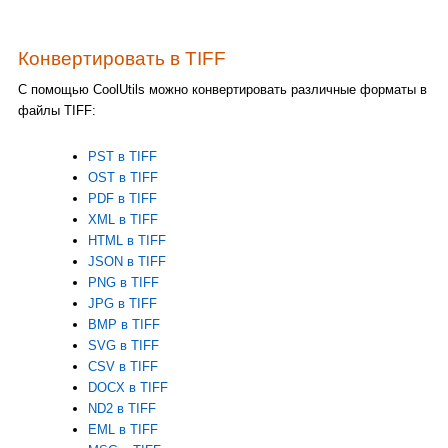
Конвертировать в TIFF
С помощью CoolUtils можно конвертировать различные форматы в
файлы TIFF:
PST в TIFF
OST в TIFF
PDF в TIFF
XML в TIFF
HTML в TIFF
JSON в TIFF
PNG в TIFF
JPG в TIFF
BMP в TIFF
SVG в TIFF
CSV в TIFF
DOCX в TIFF
ND2 в TIFF
EML в TIFF