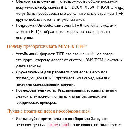
Обработка вложений:
По возможности, общие вложения
документов/изображений (PDF, DOCX, XLSX, PNG/JPG и др.)
могут быть преобразованы в дополнительные страницы TIFF;
другие добавляются в титульный лист.
Поддержка Unicode:
Символы UTF-8 (включая эмодзи и
скрипты RTL) отображаются корректно, если шрифты
доступны.
Почему преобразовывать MIME в TIFF?
Устойчивый формат:
TIFF это стабильный, без потерь
стандарт, которому доверяют системы DMS/ECM и системы
учета записей.
Дружелюбный для рабочего процесса:
Легко для
последующего OCR, штрихкодов, или объединения с
пакетами сканированных данных.
Последовательность:
Фиксированный, готовый к печати
снимок электронной почты для аудитов, заявок или
юридических проверок.
Лучшие практики перед преобразованием
Используйте оригинальное сообщение:
Загрузите
неповрежденный
/
, а не копию, вставленную из
.mime
.eml