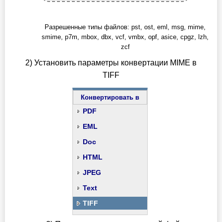
Разрешенные типы файлов: pst, ost, eml, msg, mime,
smime, p7m, mbox, dbx, vcf, vmbx, opf, asice, cpgz, lzh,
zcf
2) Установить параметры конвертации MIME в
TIFF
Конвертировать в
PDF
EML
Doc
HTML
JPEG
Text
TIFF