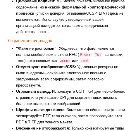
Цифровые подписи:
Мы можем показать читаемое краткое
содержание, но
никакой формальной криптографической
проверки
(списки доверия, отзывания/OCSP, LTV) здесь не
выполняется. Используйте утвержденный вашей
организацией валидатор, когда важна юридическая
действительность.
Устранение неполадок
“Файл не распознан”:
Убедитесь, что файл является
полным сообщением в стиле RFC (
,
, заголовки,
From:
To:
тело) сохраненным как
или
.
.mime
.eml
Отсутствуют изображения/CSS:
Удаленные ресурсы не
были внедрены—сохраните электронное письмо с
загруженным всем содержимым, затем повторно
преобразуйте.
Огромный вывод:
Используйте CCITT G4 для черно-белых
страниц или уменьшите DPI для маркетинговых писем с
большим количеством изображений.
Шрифты выглядят иначе:
Замените на общие шрифты или
экспортируйте PDF тела сначала, затем преобразуйте этот
PDF в TIFF для точного макета.
Вложения не отображаются:
Только конвертируемые типы