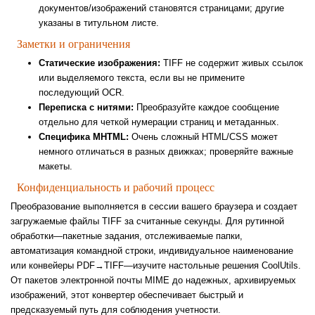
документов/изображений становятся страницами; другие
указаны в титульном листе.
Заметки и ограничения
Статические изображения:
TIFF не содержит живых ссылок
или выделяемого текста, если вы не примените
последующий OCR.
Переписка с нитями:
Преобразуйте каждое сообщение
отдельно для четкой нумерации страниц и метаданных.
Специфика MHTML:
Очень сложный HTML/CSS может
немного отличаться в разных движках; проверяйте важные
макеты.
Конфиденциальность и рабочий процесс
Преобразование выполняется в сессии вашего браузера и создает
загружаемые файлы TIFF за считанные секунды. Для рутинной
обработки—пакетные задания, отслеживаемые папки,
автоматизация командной строки, индивидуальное наименование
или конвейеры PDF→TIFF—изучите настольные решения CoolUtils.
От пакетов электронной почты MIME до надежных, архивируемых
изображений, этот конвертер обеспечивает быстрый и
предсказуемый путь для соблюдения учетности.