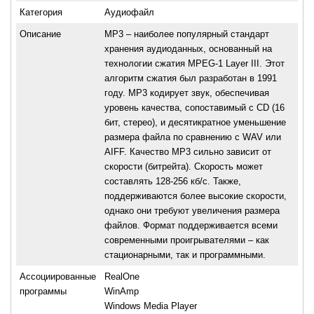
Категория
Аудиофайл
Описание
МР3 – наиболее популярный стандарт
хранения аудиоданных, основанный на
технологии сжатия MPEG-1 Layer III. Этот
алгоритм сжатия был разработан в 1991
году. МР3 кодирует звук, обеспечивая
уровень качества, сопоставимый с CD (16
бит, стерео), и десятикратное уменьшение
размера файла по сравнению с WAV или
AIFF. Качество МР3 сильно зависит от
скорости (битрейта). Скорость может
составлять 128-256 кб/с. Также,
поддерживаются более высокие скорости,
однако они требуют увеличения размера
файлов. Формат поддерживается всеми
современными проигрывателями – как
стационарными, так и программными.
Ассоциированные
RealOne
программы
WinAmp
Windows Media Player