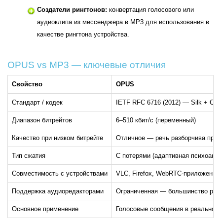
Создатели рингтонов:
конвертация голосового или
аудиоклипа из мессенджера в MP3 для использования в
качестве рингтона устройства.
OPUS vs MP3 — ключевые отличия
Свойство
OPUS
Стандарт / кодек
IETF RFC 6716 (2012) — Silk + CE
Диапазон битрейтов
6–510 кбит/с (переменный)
Качество при низком битрейте
Отличное — речь разборчива при 1
Тип сжатия
С потерями (адаптивная психоаку
Совместимость с устройствами
VLC, Firefox, WebRTC-приложения
Поддержка аудиоредакторами
Ограниченная — большинство ред
Основное применение
Голосовые сообщения в реальном