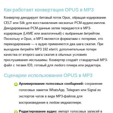
Как работает конвертация OPUS в MP3
Конвертер декодирует битовый поток Opus, обращая кодирование
CELT или Silk для восстановления несжатых PCM-аудиосэмплов.
Декодированные PCM-данные затем передаются в MP3-
кодировщик (LAME или аналогичный) с выбранным битрейтом.
Поскольку и Opus, и MP3 являются форматами с потерями, это
перекодирование — к аудио применяются два шага сжатия. При
выходном битрейте MP3 192 кбит/с дополнительные потери
качества от второго шага сжатия в обычных условиях
прослушивания неслышимы. Конвертер создаёт стандартный MP3-
файл с тегами ID3, готовый для любого плеера или редактора.
Сценарии использования OPUS в MP3
Архивирование голосовых сообщений:
сохранение
голосовых заметок WhatsApp, Telegram или Signal из
экспортов чатов в виде MP3-файлов для
воспроизведения в любом медиаплеере.
Редактирование аудио:
импорт голосовых записей в