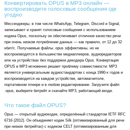
Конвертировать OPUS в MP3 онлайн —
воспроизводите голосовые сообщения где
угодно
Мессенджеры, в том числе WhatsApp, Telegram, Discord и Signal,
записывают и хранят голосовые сообщения с использованием
кодека Opus, поскольку он обеспечивает отличное качество речи
при очень низком потреблении данных — как правило, от 12 до 32
кбит/с. Получаемые файлы .opus эффективны, но не
воспроизводятся в большинстве медиаплееров, аудиоредакторов
или на устройствах без поддержки декодера Opus. Конвертация
OPUS в MP3 мгновенно решает проблему совместимости: MP3
является универсальным аудиостандартом с конца 1990-х годов и
воспроизводится на каждом устройстве, автомагнитоле,
портативном плеере и в любом редактировании. Загрузите файл
.opus, выберите битрейт и скачайте MP3, работающий везде.
Что такое файл OPUS?
Opus — открытый аудиокодек, определённый стандартом IETF RFC
6716 (2012). Он объединяет кодек Silk (оптимизированный для речи
при низких битрейтах) с кодеком CELT (оптимизированным для