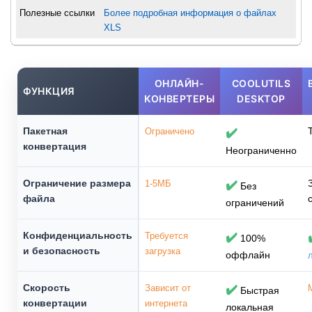
Полезные ссылки
Более подробная информация о файлах
XLS
ОНЛАЙН-
COOLUTILS
ФУНКЦИЯ
КОНВЕРТЕРЫ
DESKTOP
Пакетная
Ограничено
✔️
конвертация
Неограниченно
Ограничение размера
1-5МБ
✔️
Без
файла
ограничений
Конфиденциальность
Требуется
✔️
100%
и безопасность
загрузка
оффлайн
Скорость
Зависит от
✔️
Быстрая
конвертации
интернета
локальная