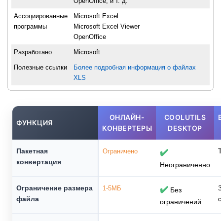
OpenOffice, и т. д.
Ассоциированные
Microsoft Excel
программы
Microsoft Excel Viewer
OpenOffice
Разработано
Microsoft
Полезные ссылки
Более подробная информация о файлах
XLS
ОНЛАЙН-
COOLUTILS
ФУНКЦИЯ
КОНВЕРТЕРЫ
DESKTOP
Пакетная
Ограничено
✔️
конвертация
Неограниченно
Ограничение размера
1-5МБ
✔️
Без
файла
ограничений