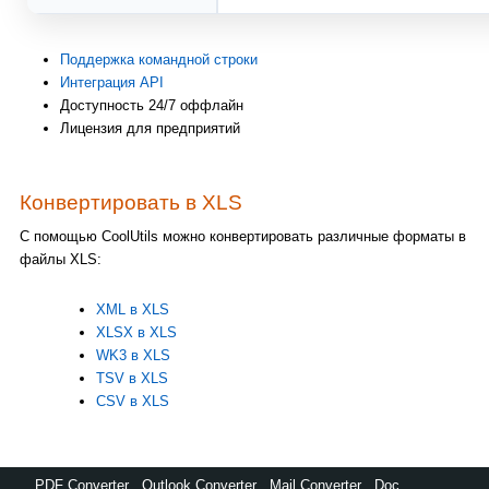
Поддержка командной строки
Интеграция API
Доступность 24/7 оффлайн
Лицензия для предприятий
Конвертировать в XLS
С помощью CoolUtils можно конвертировать различные форматы в
файлы XLS:
XML в XLS
XLSX в XLS
WK3 в XLS
TSV в XLS
CSV в XLS
PDF Converter
,
Outlook Converter
,
Mail Converter
,
Doc