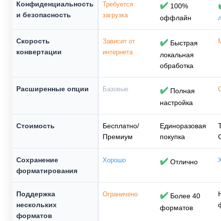
Конфиденциальность
Требуется
✔️
100%
и безопасность
загрузка
оффлайн
Скорость
Зависит от
✔️
Быстрая
конвертации
интернета
локальная
обработка
Расширенные опции
Базовые
✔️
Полная
настройка
Стоимость
Бесплатно/
Единоразовая
Премиум
покупка
Сохранение
Хорошо
✔️
Отлично
форматирования
Поддержка
Ограничено
✔️
Более 40
нескольких
форматов
форматов