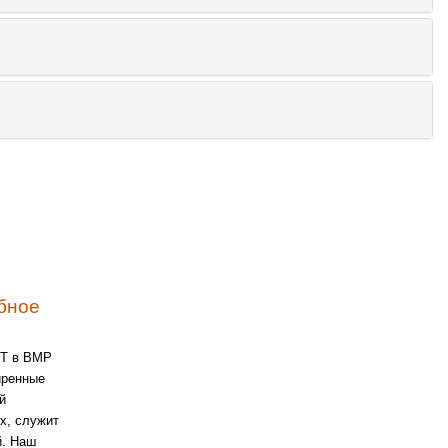
бное
CT в BMP
иренные
й
х, служит
й. Наш