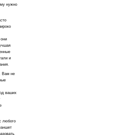
ому нужно
асто
широко
 они
лучшая
венные
тали и
ания.
. Вам не
ные
вод ваших
т
е
 с любого
ланшет
азовать