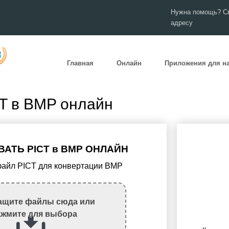
Нужна помощь? Св
адресу
Главная
Онлайн
Приложения для н
T в BMP онлайн
АТЬ PICT в BMP ОНЛАЙН
 файл PICT для конвертации BMP
ащите файлы сюда или
ажмите для выбора