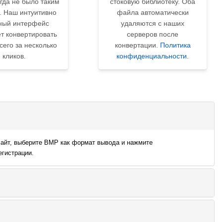
гда не было таким
стоковую библиотеку. Оба
. Наш интуитивно
файла автоматически
ный интерфейс
удаляются с наших
т конвертировать
серверов после
его за несколько
конвертации.
Политика
кликов.
конфиденциальности
.
 сайт, выберите BMP как формат вывода и нажмите
егистрации.