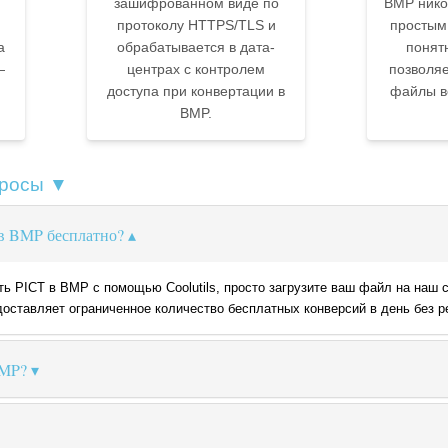
зашифрованном виде по
BMP нико
протоколу HTTPS/TLS и
простым
а
обрабатывается в дата-
понят
—
центрах с контролем
позволяе
доступа при конвертации в
файлы вс
BMP.
просы ▼
 в BMP бесплатно?
ть PICT в BMP с помощью Coolutils, просто загрузите ваш файл на наш
оставляет ограниченное количество бесплатных конверсий в день без р
BMP?