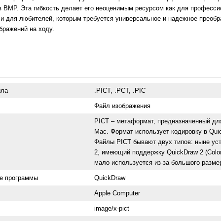
в BMP. Эта гибкость делает его неоценимым ресурсом как для професси
 и для любителей, которым требуется универсальное и надежное преобр
бражений на ходу.
йла
.PICT, .PCT, .PIC
Файл изображения
PICT – метаформат, предназначенный д
Mac. Формат использует кодировку в Quic
Файлы PICT бывают двух типов: ныне уст
2, имеющий поддержку QuickDraw 2 (Color
мало используется из-за большого разм
е программы
QuickDraw
Apple Computer
image/x-pict