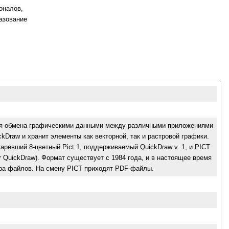
оналов,
азование
ля обмена графическими данными между различными приложениями
kDraw и хранит элементы как векторной, так и растровой графики.
аревший 8-цветный Pict 1, поддерживаемый QuickDraw v. 1, и PICT
 QuickDraw). Формат существует с 1984 года, и в настоящее время
ера файлов. На смену PICT приходят PDF-файлы.