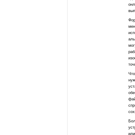
онл
вып
Фор
мен
исп
аль
мог
раб
изо
точ
Что
нуж
уст
обе
фай
спр
сох
Бол
уст
или