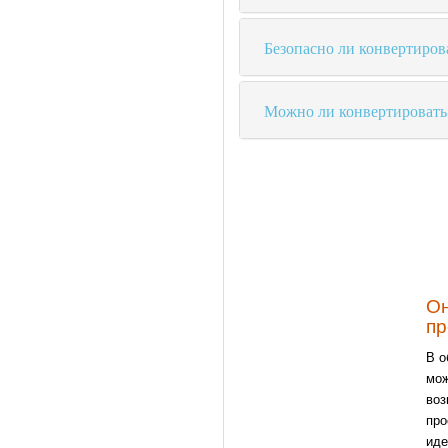
Безопасно ли конвертиров
Можно ли конвертировать
Он
пр
В о
мож
воз
про
иде