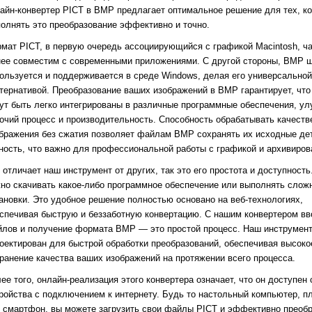
айн-конвертер PICT в BMP предлагает оптимальное решение для тех, к
олнять это преобразование эффективно и точно.
мат PICT, в первую очередь ассоциирующийся с графикой Macintosh, ч
ее совместим с современными приложениями. С другой стороны, BMP 
ользуется и поддерживается в среде Windows, делая его универсальной
тернативой. Преобразование ваших изображений в BMP гарантирует, что
ут быть легко интегрированы в различные программные обеспечения, у
очий процесс и производительность. Способность обрабатывать качест
бражения без сжатия позволяет файлам BMP сохранять их исходные де
ность, что важно для профессиональной работы с графикой и архивиров
 отличает наш инструмент от других, так это его простота и доступность
но скачивать какое-либо программное обеспечение или выполнять слож
ановки. Это удобное решение полностью основано на веб-технологиях,
спечивая быструю и беззаботную конвертацию. С нашим конвертером в
лов и получение формата BMP — это простой процесс. Наш инструмен
оектирован для быстрой обработки преобразований, обеспечивая высоко
ранение качества ваших изображений на протяжении всего процесса.
ее того, онлайн-реализация этого конвертера означает, что он доступен
ройства с подключением к интернету. Будь то настольный компьютер, п
 смартфон, вы можете загрузить свои файлы PICT и эффективно преобр