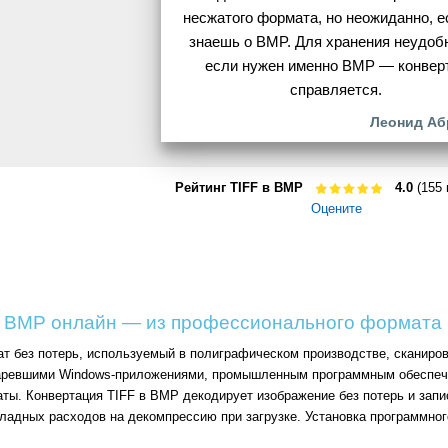
несжатого формата, но неожиданно, е
знаешь о BMP. Для хранения неудобн
если нужен именно BMP — конвер
справляется.
Леонид Аб
Рейтинг TIFF в BMP
4.0
(155 
Оцените
в BMP онлайн — из профессионального формата 
 без потерь, используемый в полиграфическом производстве, сканиро
таревшими Windows-приложениями, промышленным программным обеспече
ты. Конвертация TIFF в BMP декодирует изображение без потерь и за
ладных расходов на декомпрессию при загрузке. Установка программног