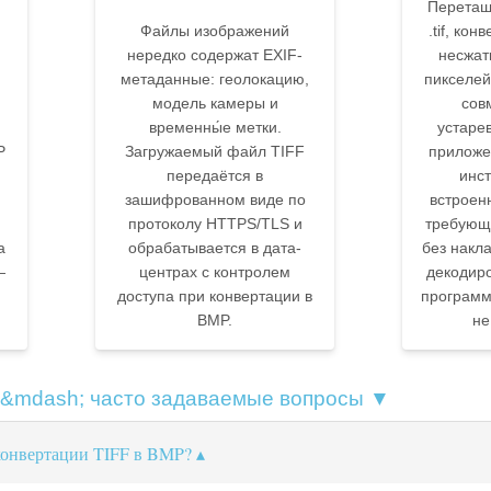
Перетащи
Файлы изображений
.tif, ко
нередко содержат EXIF-
несжат
метаданные: геолокацию,
пикселе
модель камеры и
сов
временны́е метки.
устаре
P
Загружаемый файл TIFF
приложе
передаётся в
инс
зашифрованном виде по
встроен
протоколу HTTPS/TLS и
требующ
а
обрабатывается в дата-
без накл
—
центрах с контролем
декодиро
доступа при конвертации в
программ
BMP.
не
 &mdash; часто задаваемые вопросы ▼
 конвертации TIFF в BMP?