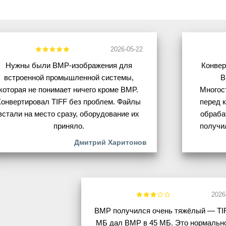
2026-05-22
Нужны были BMP-изображения для
Конвер
встроенной промышленной системы,
B
которая не понимает ничего кроме BMP.
Многос
Конвертировал TIFF без проблем. Файлы
перед 
встали на место сразу, оборудование их
обраба
приняло.
получи
Дмитрий Харитонов
2026
BMP получился очень тяжёлый — TIF
МБ дал BMP в 45 МБ. Это нормальн