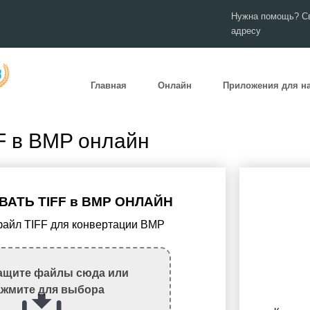
Нужна помощь? Св
адресу
Главная
Онлайн
Приложения для н
F в BMP онлайн
АТЬ TIFF в BMP ОНЛАЙН
 файл TIFF для конвертации BMP
ащите файлы сюда или
ажмите для выбора