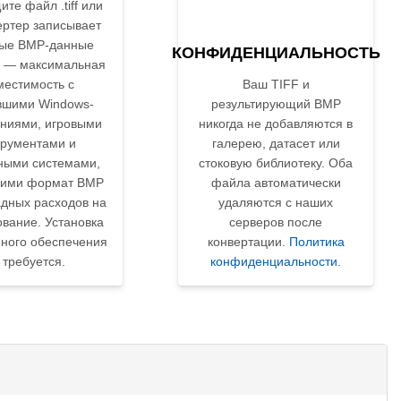
те файл .tiff или
нвертер записывает
ые BMP-данные
КОНФИДЕНЦИАЛЬНОСТЬ
й — максимальная
местимость с
Ваш TIFF и
вшими Windows-
результирующий BMP
ниями, игровыми
никогда не добавляются в
трументами и
галерею, датасет или
ными системами,
стоковую библиотеку. Оба
ими формат BMP
файла автоматически
адных расходов на
удаляются с наших
вание. Установка
серверов после
ного обеспечения
конвертации.
Политика
 требуется.
конфиденциальности
.