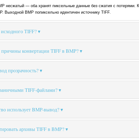
BMP несжатый — оба хранят пиксельные данные без сжатия с потерями. К
MP. Выходной BMP попиксельно идентичен источнику TIFF.
исходного TIFF?
 причины конвертации TIFF в BMP?
од прозрачность?
траничными TIFF-файлами?
тво использует BMP-вывод?
тировать архивы TIFF в BMP?