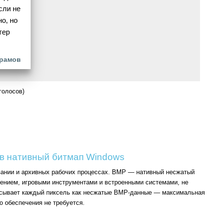
сли не
о, но
тер
рамов
голосов)
в нативный битмап Windows
вании и архивных рабочих процессах. BMP — нативный несжатый
нием, игровыми инструментами и встроенными системами, не
писывает каждый пиксель как несжатые BMP-данные — максимальная
о обеспечения не требуется.