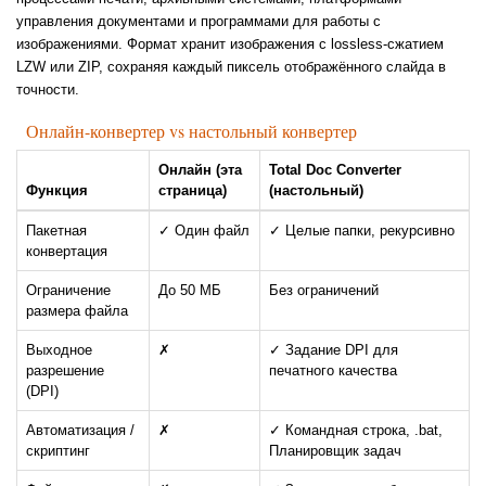
управления документами и программами для работы с
изображениями. Формат хранит изображения с lossless-сжатием
LZW или ZIP, сохраняя каждый пиксель отображённого слайда в
точности.
Онлайн-конвертер vs настольный конвертер
Онлайн (эта
Total Doc Converter
Функция
страница)
(настольный)
Пакетная
✓ Один файл
✓ Целые папки, рекурсивно
конвертация
Ограничение
До 50 МБ
Без ограничений
размера файла
Выходное
✗
✓ Задание DPI для
разрешение
печатного качества
(DPI)
Автоматизация /
✗
✓ Командная строка, .bat,
скриптинг
Планировщик задач