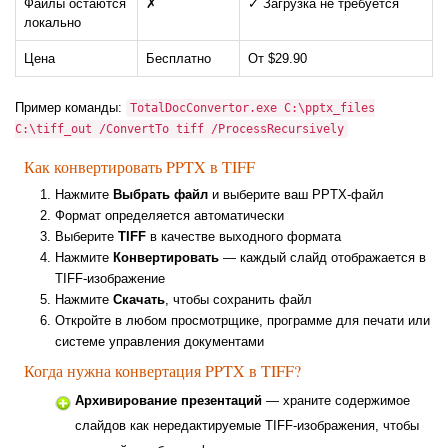
Файлы остаются
✗
✓ Загрузка не требуется
локально
Цена
Бесплатно
От $29.90
Пример команды:
TotalDocConvertor.exe C:\pptx_files
C:\tiff_out /ConvertTo tiff /ProcessRecursively
Как конвертировать PPTX в TIFF
Нажмите
Выбрать файл
и выберите ваш PPTX-файл
Формат определяется автоматически
Выберите
TIFF
в качестве выходного формата
Нажмите
Конвертировать
— каждый слайд отображается в
TIFF-изображение
Нажмите
Скачать
, чтобы сохранить файл
Откройте в любом просмотрщике, программе для печати или
системе управления документами
Когда нужна конвертация PPTX в TIFF?
Архивирование презентаций
— храните содержимое
слайдов как нередактируемые TIFF-изображения, чтобы