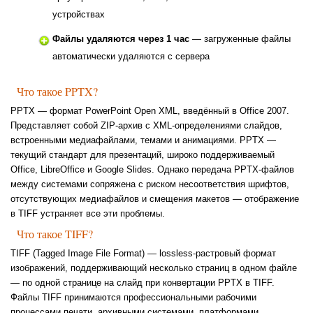
устройствах
Файлы удаляются через 1 час
— загруженные файлы
автоматически удаляются с сервера
Что такое PPTX?
PPTX — формат PowerPoint Open XML, введённый в Office 2007.
Представляет собой ZIP-архив с XML-определениями слайдов,
встроенными медиафайлами, темами и анимациями. PPTX —
текущий стандарт для презентаций, широко поддерживаемый
Office, LibreOffice и Google Slides. Однако передача PPTX-файлов
между системами сопряжена с риском несоответствия шрифтов,
отсутствующих медиафайлов и смещения макетов — отображение
в TIFF устраняет все эти проблемы.
Что такое TIFF?
TIFF (Tagged Image File Format) — lossless-растровый формат
изображений, поддерживающий несколько страниц в одном файле
— по одной странице на слайд при конвертации PPTX в TIFF.
Файлы TIFF принимаются профессиональными рабочими
процессами печати, архивными системами, платформами