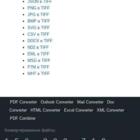
JSON в TIFF
PNG в TIFF
JPG в TIFF
BMP в TIFF
SVG в TIFF
CSV в TIFF
DOCX в TIFF
ND2 в TIFF
EML в TIFF
MSG в TIFF
P7M в TIFF
MHT в TIFF
PDF Converter
,
Outlook Converter
,
Mail Converter
,
Doc
Converter
,
HTML Converter
,
Excel Converter
,
XML Converter
,
PDF Combine
Конвертированные файлы: