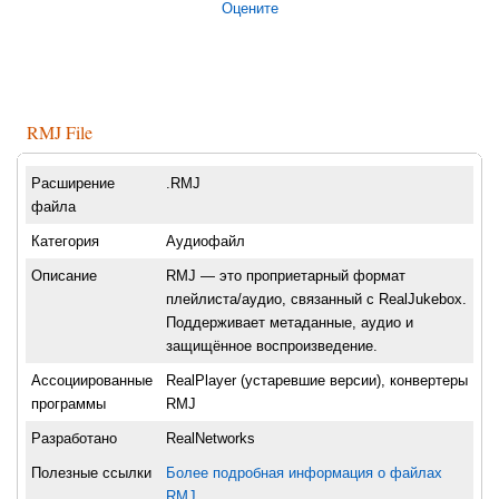
Оцените
RMJ File
Расширение
.RMJ
файла
Категория
Аудиофайл
Описание
RMJ — это проприетарный формат
плейлиста/аудио, связанный с RealJukebox.
Поддерживает метаданные, аудио и
защищённое воспроизведение.
Ассоциированные
RealPlayer (устаревшие версии), конвертеры
программы
RMJ
Разработано
RealNetworks
Полезные ссылки
Более подробная информация о файлах
RMJ