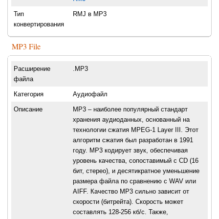
Тип
RMJ в MP3
конвертирования
MP3 File
Расширение
.MP3
файла
Категория
Аудиофайл
Описание
МР3 – наиболее популярный стандарт
хранения аудиоданных, основанный на
технологии сжатия MPEG-1 Layer III. Этот
алгоритм сжатия был разработан в 1991
году. МР3 кодирует звук, обеспечивая
уровень качества, сопоставимый с CD (16
бит, стерео), и десятикратное уменьшение
размера файла по сравнению с WAV или
AIFF. Качество МР3 сильно зависит от
скорости (битрейта). Скорость может
составлять 128-256 кб/с. Также,