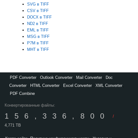
SVG в TIFF
CSV в TIFF
DOCX в TIFF
ND2 в TIFF
EML в TIFF
MSG в TIFF
P7M в TIFF
MHT в TIFF
PDF Converter
,
Outlook Converter
,
Mail Converter
,
Doc
Converter
,
HTML Converter
,
Excel Converter
,
XML Converter
,
PDF Combine
Конвертированные файлы:
156,336,800
/
4,771 TB