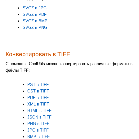
SVGZ в JPG
SVGZ в PDF
SVGZ в BMP
SVGZ в PNG
Конвертировать в TIFF
С помощью CoolUtils можно конвертировать различные форматы в
файлы TIFF:
PST в TIFF
OST в TIFF
PDF в TIFF
XML в TIFF
HTML в TIFF
JSON в TIFF
PNG в TIFF
JPG в TIFF
BMP в TIFF