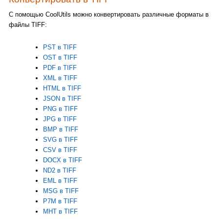
С помощью CoolUtils можно конвертировать различные форматы в
файлы TIFF:
PST в TIFF
OST в TIFF
PDF в TIFF
XML в TIFF
HTML в TIFF
JSON в TIFF
PNG в TIFF
JPG в TIFF
BMP в TIFF
SVG в TIFF
CSV в TIFF
DOCX в TIFF
ND2 в TIFF
EML в TIFF
MSG в TIFF
P7M в TIFF
MHT в TIFF