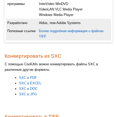
программы
InterVideo WinDVD
VideoLAN VLC Media Player
Windows Media Player
Разработано
Aldus, now Adobe Systems
Полезные ссылки
Более подробная информация о файлах
TIFF
Конвертировать из SXC
С помощью CoolUtils можно конвертировать файлы SXC в
различные другие форматы:
SXC в PDF
SXC в EXCEL
SXC в DOC
SXC в JPG
Конвертировать в TIFF