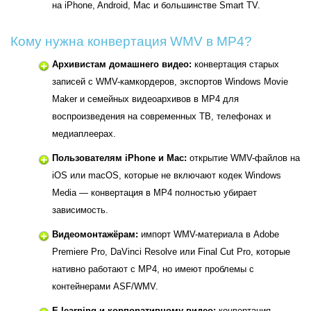
на iPhone, Android, Mac и большинстве Smart TV.
Кому нужна конвертация WMV в MP4?
Архивистам домашнего видео:
конвертация старых
записей с WMV-камкордеров, экспортов Windows Movie
Maker и семейных видеоархивов в MP4 для
воспроизведения на современных ТВ, телефонах и
медиаплеерах.
Пользователям iPhone и Mac:
открытие WMV-файлов на
iOS или macOS, которые не включают кодек Windows
Media — конвертация в MP4 полностью убирает
зависимость.
Видеомонтажёрам:
импорт WMV-материала в Adobe
Premiere Pro, DaVinci Resolve или Final Cut Pro, которые
нативно работают с MP4, но имеют проблемы с
контейнерами ASF/WMV.
E-learning и корпоративному видео:
конвертация