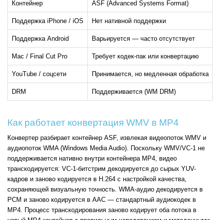
Контейнер
ASF (Advanced Systems Format)
Поддержка iPhone / iOS
Нет нативной поддержки
Поддержка Android
Варьируется — часто отсутствует
Mac / Final Cut Pro
Требует кодек-пак или конвертацию
YouTube / соцсети
Принимается, но медленная обработка
DRM
Поддерживается (WM DRM)
Как работает конвертация WMV в MP4
Конвертер разбирает контейнер ASF, извлекая видеопоток WMV и
аудиопоток WMA (Windows Media Audio). Поскольку WMV/VC-1 не
поддерживается нативно внутри контейнера MP4, видео
транскодируется: VC-1-битстрим декодируется до сырых YUV-
кадров и заново кодируется в H.264 с настройкой качества,
сохраняющей визуальную точность. WMA-аудио декодируется в
PCM и заново кодируется в AAC — стандартный аудиокодек в
MP4. Процесс транскодирования заново кодирует оба потока в