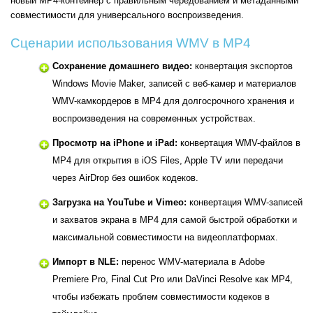
новый MP4-контейнер с правильным чередованием и метаданными
совместимости для универсального воспроизведения.
Сценарии использования WMV в MP4
Сохранение домашнего видео:
конвертация экспортов
Windows Movie Maker, записей с веб-камер и материалов
WMV-камкордеров в MP4 для долгосрочного хранения и
воспроизведения на современных устройствах.
Просмотр на iPhone и iPad:
конвертация WMV-файлов в
MP4 для открытия в iOS Files, Apple TV или передачи
через AirDrop без ошибок кодеков.
Загрузка на YouTube и Vimeo:
конвертация WMV-записей
и захватов экрана в MP4 для самой быстрой обработки и
максимальной совместимости на видеоплатформах.
Импорт в NLE:
перенос WMV-материала в Adobe
Premiere Pro, Final Cut Pro или DaVinci Resolve как MP4,
чтобы избежать проблем совместимости кодеков в