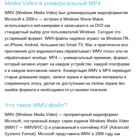
Media Video в универсальный MP4
WMV (Windows Media Video) был доминирующим видеоформатом
Microsoft в 2000-х — встроен в Windows Movie Maker,
использовался веб-камерами и записывался на DVD как
стандартный выбор для пользователей Windows. Сегодня это
устаревший формат: WMV-файлы надёжно играют на Windows-ПК,
но iPhone, Android, большинство Smart TV, Mac и практически все
приложения для видеомонтажа обрабатывают WMV плохо или не
обрабатывают вообще. MP4 — универсальный преемник, формат,
который нативно играет на каждом устройстве, каждой платформе
и в каждом монтажном пакете. Конвертация WMV в MP4 переводит
старые домашние видео, записи экрана и архивные материалы в
современную эпоху, делая их доступными на любом экране без
ошибок формата и необходимости установки плагинов.
Что такое WMV-файл?
WMV (Windows Media Video) — проприетарный видеоформат
Microsoft, построенный вокруг серии кодеков Windows Media Video
(WMV7 — WMV9/VC-1) и упакованный в контейнер ASF (Advanced
Systems Format). Microsoft представила WMV в 1999 году как