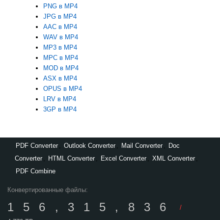
PNG в MP4
JPG в MP4
AAC в MP4
WAV в MP4
MP3 в MP4
MPC в MP4
MOD в MP4
ASX в MP4
OPUS в MP4
LRV в MP4
3GP в MP4
PDF Converter
,
Outlook Converter
,
Mail Converter
,
Doc
Converter
,
HTML Converter
,
Excel Converter
,
XML Converter
,
PDF Combine
Конвертированные файлы:
156,315,836
/