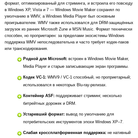
формат, оптимизированный для стриминга, и встроила его повсюду
в Windows XP, Vista и 7 — Windows Movie Maker сохранял по
умолчанию в WMV, а Windows Media Player был основным
проигрывателем. WMV также использовался для DRM-защищённых
загрузок из ранних Microsoft Zune и MSN Music. Формат технически
способен, но проприетарен: за пределами экосистемы Windows
поддержка WMV непоследовательна и часто требует кодек-паков
или транскодирования.
Родной для Microsoft:
встроен в Windows Movie Maker,
Media Player и старые записывающие экран программы.
Кодек VC-1:
WMV9 / VC-1 способный, но проприетарный;
использовался в некоторых Blu-ray-релизах.
Контейнер ASF:
поддерживает стриминг, несколько
битрейтных дорожек и DRM.
Устаревший формат:
вывод по умолчанию для
потребительских инструментов эпохи Windows XP–7.
Слабая кроссплатформенная поддержка:
не нативный