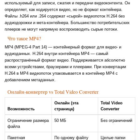
используемый для записи, сжатия и передачи видеоконтента. Он
определяет, как кодируется видео, но не формат контейнера.
Файлы .h264 или .264 содержат «сырой» видеопоток H.264 без
аудиодорожки и мета-контейнера. Большинство потребительских
плееров не могут напрямую воспроизводить сырые потоки.
Что такое MP4?
MP4 (MPEG-4 Part 14) — контейнерный формат для видео- и
аудиоданных. H.264 внутри контейнера MP4 — самый
распространённый формат видео. Поддерживается абсолютно
всеми устройствами, браузерами и плеерами. При конвертации
H.264 в MP4 видеопоток упаковывается в контейнер MP4 с
добавлением метаданных.
Онлайн-конвертер vs Total Video Converter
Онлайн (эта
Total Video
Возможность
страница)
Converter
Ограничение размера
50 МБ
Без ограничений
файла
Пакетная
По одному файлу
Целые папки