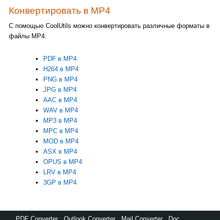
Конвертировать в MP4
С помощью CoolUtils можно конвертировать различные форматы в
файлы MP4:
PDF в MP4
H264 в MP4
PNG в MP4
JPG в MP4
AAC в MP4
WAV в MP4
MP3 в MP4
MPC в MP4
MOD в MP4
ASX в MP4
OPUS в MP4
LRV в MP4
3GP в MP4
PDF Converter
,
Outlook Converter
,
Mail Converter
,
Doc