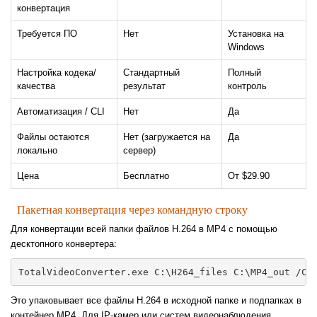
конвертация
Требуется ПО
Нет
Установка на
Windows
Настройка кодека/
Стандартный
Полный
качества
результат
контроль
Автоматизация / CLI
Нет
Да
Файлы остаются
Нет (загружается на
Да
локально
сервер)
Цена
Бесплатно
От $29.90
Пакетная конвертация через командную строку
Для конвертации всей папки файлов H.264 в MP4 с помощью
десктопного конвертера:
TotalVideoConverter.exe C:\H264_files C:\MP4_out /Co
Это упаковывает все файлы H.264 в исходной папке и подпапках в
контейнер MP4. Для IP-камер или систем видеонаблюдения,