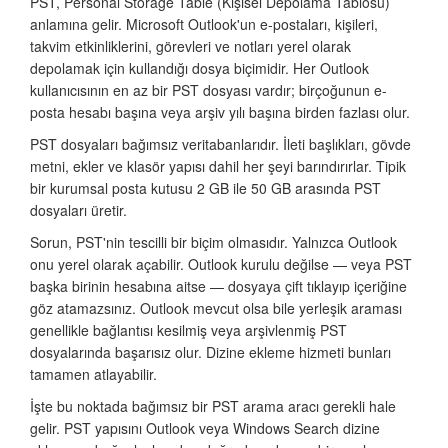
PST, Personal Storage Table (Kişisel Depolama Tablosu)
anlamına gelir. Microsoft Outlook'un e-postaları, kişileri,
takvim etkinliklerini, görevleri ve notları yerel olarak
depolamak için kullandığı dosya biçimidir. Her Outlook
kullanıcısının en az bir PST dosyası vardır; birçoğunun e-
posta hesabı başına veya arşiv yılı başına birden fazlası olur.
PST dosyaları bağımsız veritabanlarıdır. İleti başlıkları, gövde
metni, ekler ve klasör yapısı dahil her şeyi barındırırlar. Tipik
bir kurumsal posta kutusu 2 GB ile 50 GB arasında PST
dosyaları üretir.
Sorun, PST'nin tescilli bir biçim olmasıdır. Yalnızca Outlook
onu yerel olarak açabilir. Outlook kurulu değilse — veya PST
başka birinin hesabına aitse — dosyaya çift tıklayıp içeriğine
göz atamazsınız. Outlook mevcut olsa bile yerleşik araması
genellikle bağlantısı kesilmiş veya arşivlenmiş PST
dosyalarında başarısız olur. Dizine ekleme hizmeti bunları
tamamen atlayabilir.
İşte bu noktada bağımsız bir PST arama aracı gerekli hale
gelir. PST yapısını Outlook veya Windows Search dizine