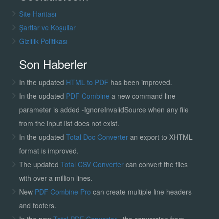
Site Haritası
Şartlar ve Koşullar
Gizlilik Politikası
Son Haberler
In the updated
HTML to PDF
has been improved.
In the updated
PDF Combine
a new command line
parameter is added -IgnoreInvalidSource when any file
from the input list does not exist.
In the updated
Total Doc Converter
an export to XHTML
format is improved.
The updated
Total CSV Converter
can convert the files
with over a million lines.
New
PDF Combine Pro
can create multiple line headers
and footers.
In the new
Total PDF Converter
, the conversion from