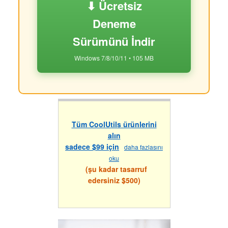
⬇ Ücretsiz
Deneme
Sürümünü İndir
Windows 7/8/10/11 • 105 MB
Tüm CoolUtils ürünlerini
alın
sadece $99 için
daha fazlasını
oku
(şu kadar tasarruf
edersiniz $500)