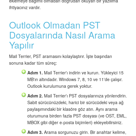
eklemeye bağımlı olmadan doğrudan okuyan bir yazılıma
ihtiyacınız vardır.
Outlook Olmadan PST
Dosyalarında Nasıl Arama
Yapılır
Mail Terrier, PST aramasını kolaylaştırır. İşte başından
sonuna kadar tüm süreç:
Adım 1.
Mail Terrier'ı indirin ve kurun. Yükleyici 15
MB'ın altındadır. Windows 7, 8, 10 ve 11'de çalışır.
Outlook kurulumuna gerek yoktur.
Adım 2.
Mail Terrier'ı PST dosyalarınıza yönlendirin.
Sabit sürücünüzdeki, harici bir sürücüdeki veya ağ
paylaşımındaki bir klasöre göz atın. Aynı arama
oturumuna birden fazla PST dosyası (ve OST, EML,
MBOX gibi diğer e-posta biçimleri) ekleyebilirsiniz.
Adım 3.
Arama sorgunuzu girin. Bir anahtar kelime,