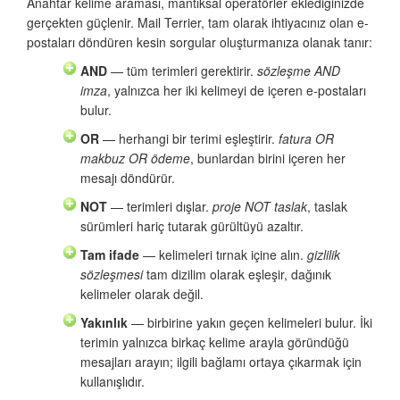
Anahtar kelime araması, mantıksal operatörler eklediğinizde
gerçekten güçlenir. Mail Terrier, tam olarak ihtiyacınız olan e-
postaları döndüren kesin sorgular oluşturmanıza olanak tanır:
AND
— tüm terimleri gerektirir.
sözleşme AND
imza
, yalnızca her iki kelimeyi de içeren e-postaları
bulur.
OR
— herhangi bir terimi eşleştirir.
fatura OR
makbuz OR ödeme
, bunlardan birini içeren her
mesajı döndürür.
NOT
— terimleri dışlar.
proje NOT taslak
, taslak
sürümleri hariç tutarak gürültüyü azaltır.
Tam ifade
— kelimeleri tırnak içine alın.
gizlilik
sözleşmesi
tam dizilim olarak eşleşir, dağınık
kelimeler olarak değil.
Yakınlık
— birbirine yakın geçen kelimeleri bulur. İki
terimin yalnızca birkaç kelime arayla göründüğü
mesajları arayın; ilgili bağlamı ortaya çıkarmak için
kullanışlıdır.