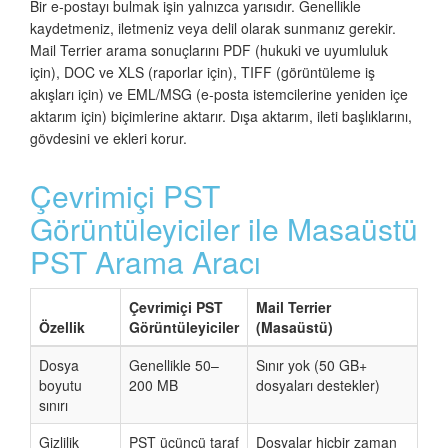
Bir e-postayı bulmak işin yalnızca yarısıdır. Genellikle
kaydetmeniz, iletmeniz veya delil olarak sunmanız gerekir.
Mail Terrier arama sonuçlarını PDF (hukuki ve uyumluluk
için), DOC ve XLS (raporlar için), TIFF (görüntüleme iş
akışları için) ve EML/MSG (e-posta istemcilerine yeniden içe
aktarım için) biçimlerine aktarır. Dışa aktarım, ileti başlıklarını,
gövdesini ve ekleri korur.
Çevrimiçi PST
Görüntüleyiciler ile Masaüstü
PST Arama Aracı
Çevrimiçi PST
Mail Terrier
Özellik
Görüntüleyiciler
(Masaüstü)
Dosya
Genellikle 50–
Sınır yok (50 GB+
boyutu
200 MB
dosyaları destekler)
sınırı
Gizlilik
PST üçüncü taraf
Dosyalar hiçbir zaman