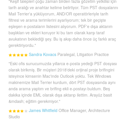
"Keşif talepleri çoğu zaman birden fazla gözetim yetkilisi için
tarih aralığı ve anahtar kelime belirtiyor. Tüm PST dosyalarını
Mail Terrier'a yüklüyorum, AND/OR operatörleriyle tarih
filtresi ve arama terimlerini ayarlıyorum; tek bir geçişte
eşleşen e-postaların listesini alıyorum. PDF'e dışa aktarım
başlıkları ve ekleri koruyor ki bu tam olarak karşı taraf
avukatının beklediği şey. Bu iş akışı daha önce üç farklı araç
gerektiriyordu."
Sandra Kovacs
Paralegal, Litigation Practice
"Eski ofis sunucumuzda yıllarca e-posta yedeği PST dosyası
olarak birikmiş. Bir müşteri 2018'deki orijinal proje brifingini
isteyince kimsenin Mac'inde Outlook yoktu. Tek Windows
makinemize Mail Terrier kurdum, dört PST dosyasında aynı
anda arama yaptım ve brifing ekli e-postayı buldum. Beş
dakika içinde EML olarak dışa aktarıp ilettim. Arayüz basit
&mdash; eğitim gerekmiyor."
James Whitfield
Office Manager, Architecture
Studio