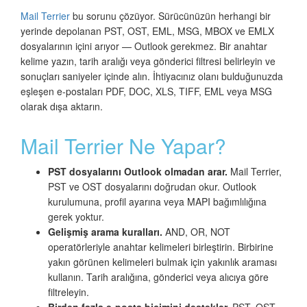
Mail Terrier
bu sorunu çözüyor. Sürücünüzün herhangi bir
yerinde depolanan PST, OST, EML, MSG, MBOX ve EMLX
dosyalarının içini arıyor — Outlook gerekmez. Bir anahtar
kelime yazın, tarih aralığı veya gönderici filtresi belirleyin ve
sonuçları saniyeler içinde alın. İhtiyacınız olanı bulduğunuzda
eşleşen e-postaları PDF, DOC, XLS, TIFF, EML veya MSG
olarak dışa aktarın.
Mail Terrier Ne Yapar?
PST dosyalarını Outlook olmadan arar.
Mail Terrier,
PST ve OST dosyalarını doğrudan okur. Outlook
kurulumuna, profil ayarına veya MAPI bağımlılığına
gerek yoktur.
Gelişmiş arama kuralları.
AND, OR, NOT
operatörleriyle anahtar kelimeleri birleştirin. Birbirine
yakın görünen kelimeleri bulmak için yakınlık araması
kullanın. Tarih aralığına, gönderici veya alıcıya göre
filtreleyin.
Birden fazla e-posta biçimini destekler.
PST, OST,