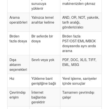
sunucuya
makinenizden çıkmaz
yüklenir
Arama
Yalnızca temel
AND, OR, NOT, yakınlık,
operatörleri
anahtar kelime
tarih aralığı,
gönderici/alıcı
Birden
Bir seferde bir
Birden fazla
fazla dosya
dosya
PST/OST/EML/MBOX
dosyasında aynı anda
arama
Dışa
Sınırlı veya yok
PDF, DOC, XLS, TIFF,
aktarım
EML, MSG
seçenekleri
Hız
Yükleme bant
Yerel işleme, saniyeler
genişliğine bağlı
içinde sonuçlar
Çevrimdışı
İnternet
Tamamen çevrimdışı
erişim
bağlantısı
çalışır
gerektirir