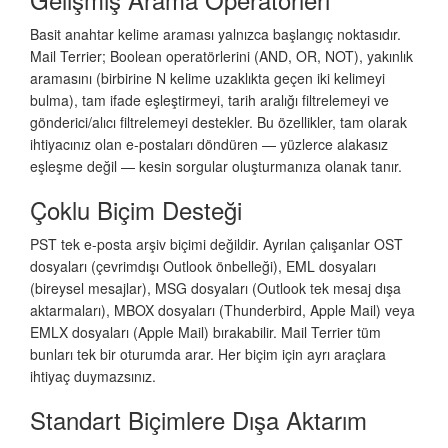
Basit anahtar kelime araması yalnızca başlangıç noktasıdır.
Mail Terrier; Boolean operatörlerini (AND, OR, NOT), yakınlık
aramasını (birbirine N kelime uzaklıkta geçen iki kelimeyi
bulma), tam ifade eşleştirmeyi, tarih aralığı filtrelemeyi ve
gönderici/alıcı filtrelemeyi destekler. Bu özellikler, tam olarak
ihtiyacınız olan e-postaları döndüren — yüzlerce alakasız
eşleşme değil — kesin sorgular oluşturmanıza olanak tanır.
Çoklu Biçim Desteği
PST tek e-posta arşiv biçimi değildir. Ayrılan çalışanlar OST
dosyaları (çevrimdışı Outlook önbelleği), EML dosyaları
(bireysel mesajlar), MSG dosyaları (Outlook tek mesaj dışa
aktarmaları), MBOX dosyaları (Thunderbird, Apple Mail) veya
EMLX dosyaları (Apple Mail) bırakabilir. Mail Terrier tüm
bunları tek bir oturumda arar. Her biçim için ayrı araçlara
ihtiyaç duymazsınız.
Standart Biçimlere Dışa Aktarım