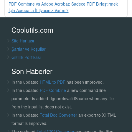
PDF Combine vs Adobe Acrobat: Sadece PDF Birleştirmek
İçin Acrobat'a İhtiyacınız Var mı?
Coolutils.com
Site Haritası
Şartlar ve Koşullar
Gizlilik Politikası
Son Haberler
In the updated
HTML to PDF
has been improved.
In the updated
PDF Combine
a new command line
parameter is added -IgnoreInvalidSource when any file
from the input list does not exist.
In the updated
Total Doc Converter
an export to XHTML
format is improved.
The updated
Total CSV Converter
can convert the files