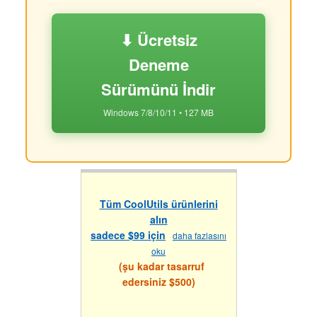
⬇ Ücretsiz
Deneme
Sürümünü İndir
Windows 7/8/10/11 • 127 MB
Tüm CoolUtils ürünlerini
alın
sadece $99 için
daha fazlasını
oku
(şu kadar tasarruf
edersiniz $500)