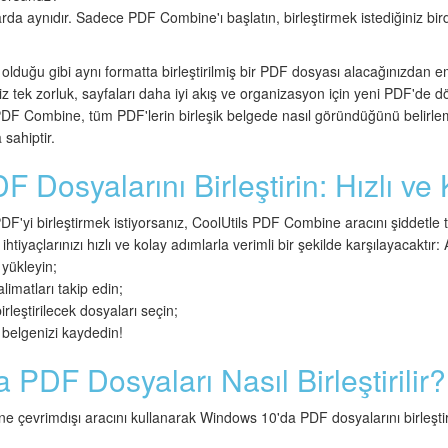
rda aynıdır. Sadece PDF Combine'ı başlatın, birleştirmek istediğiniz bir
olduğu gibi aynı formatta birleştirilmiş bir PDF dosyası alacağınızdan e
iniz tek zorluk, sayfaları daha iyi akış ve organizasyon için yeni PDF'd
, PDF Combine, tüm PDF'lerin birleşik belgede nasıl göründüğünü belirl
 sahiptir.
 Dosyalarını Birleştirin: Hızlı ve
F'yi birleştirmek istiyorsanız, CoolUtils PDF Combine aracını şiddetle t
htiyaçlarınızı hızlı ve kolay adımlarla verimli bir şekilde karşılayacaktır: A
 yükleyin;
limatları takip edin;
leştirilecek dosyaları seçin;
i belgenizi kaydedin!
PDF Dosyaları Nasıl Birleştirilir?
 çevrimdışı aracını kullanarak Windows 10'da PDF dosyalarını birleştirm