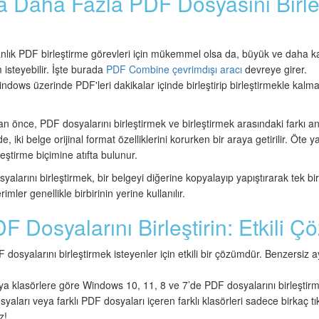
 Daha Fazla PDF Dosyasını Birle
lık PDF birleştirme görevleri için mükemmel olsa da, büyük ve daha ka
 isteyebilir. İşte burada
PDF Combine çevrimdışı aracı
devreye girer.
dows üzerinde PDF'leri dakikalar içinde birleştirip birleştirmekle kalm
an önce, PDF dosyalarını birleştirmek ve birleştirmek arasındaki farkı 
e, iki belge orijinal format özelliklerini korurken bir araya getirilir. Öte
leştirme biçimine atıfta bulunur.
alarını birleştirmek, bir belgeyi diğerine kopyalayıp yapıştırarak tek bi
rimler genellikle birbirinin yerine kullanılır.
 Dosyalarını Birleştirin: Etkili 
yalarını birleştirmek isteyenler için etkili bir çözümdür. Benzersiz aya
ya klasörlere göre Windows 10, 11, 8 ve 7’de PDF dosyalarını birleştirm
yaları veya farklı PDF dosyaları içeren farklı klasörleri sadece birkaç 
z!