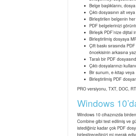
Belge başlıklarını, dosya
Çıktı dosyasının alt veya 
Birleştirilen belgenin he
PDF belgelerinizi görünt
Birleşik PDF’nize dijital
Birleştirilmiş dosyaya MP
Çift baskı sırasında PDF
öncekisinin arkasına ya
Taralı bir PDF dosyasındak
Çıktı dosyalarınızı kullan
Bir sunum, e-kitap veya r
Birleştirilmiş PDF dosya
PRO versiyonu, TXT, DOC, RTF, 
Windows 10’da 
Windows 10 cihazınızda birden 
Combine gibi test edilmiş ve g
istediğiniz kadar çok PDF dosy
birleştireceğinizi mi merak ed