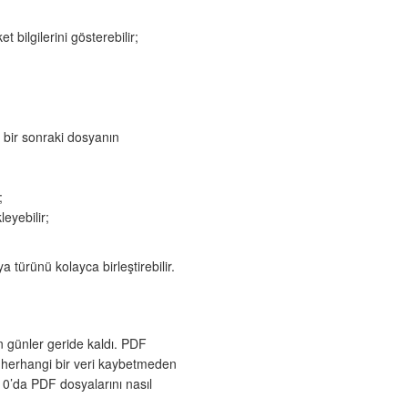
t bilgilerini gösterebilir;
e bir sonraki dosyanın
;
eyebilir;
ürünü kolayca birleştirebilir.
n günler geride kaldı. PDF
n herhangi bir veri kaybetmeden
10’da PDF dosyalarını nasıl