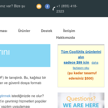
ınız var? Bize şu
+1 (855) 418-
2323
ması
Ürünler
Destek
İletişim
Hakkımızda
ını
Tüm CoolUtils ürünlerini
alın
sadece $99 için
daha
fazlasını oku
(şu kadar tasarruf
ile tanıştırdı. Bu, kağıtsız bir
edersiniz $500)
an ve güvenli dosya formatı
eştirmek
istediğinizde ne olur?
t’ın çevrimiçi hizmetleri popüler
f yazılım uygulaması