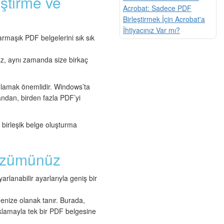
ştirme ve
Acrobat: Sadece PDF
Birleştirmek İçin Acrobat'a
İhtiyacınız Var mı?
rmaşık PDF belgelerini sık sık
az, aynı zamanda size birkaç
anlamak önemlidir. Windows’ta
 yandan, birden fazla PDF’yi
r birleşik belge oluşturma
Çözümünüz
rlanabilir ayarlarıyla geniş bir
enize olanak tanır. Burada,
tıklamayla tek bir PDF belgesine