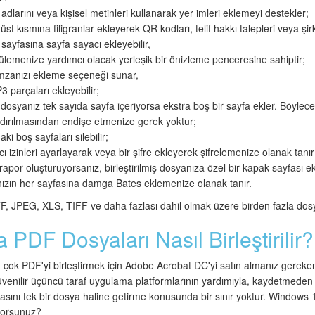
 adlarını veya kişisel metinleri kullanarak yer imleri eklemeyi destekler;
üst kısmına filigranlar ekleyerek QR kodları, telif hakkı talepleri veya şirke
r sayfasına sayfa sayacı ekleyebilir,
ülemenize yardımcı olacak yerleşik bir önizleme penceresine sahiptir;
 imzanızı ekleme seçeneği sunar,
3 parçaları ekleyebilir;
 dosyanız tek sayıda sayfa içeriyorsa ekstra boş bir sayfa ekler. Böylec
zdırılmasından endişe etmenize gerek yoktur;
i boş sayfaları silebilir;
ıcı izinleri ayarlayarak veya bir şifre ekleyerek şifrelemenize olanak tanır
apor oluşturuyorsanız, birleştirilmiş dosyanıza özel bir kapak sayfası ekl
nızın her sayfasına damga Bates eklemenize olanak tanır.
JPEG, XLS, TIFF ve daha fazlası dahil olmak üzere birden fazla dosya t
PDF Dosyaları Nasıl Birleştirilir?
çok PDF'yi birleştirmek için Adobe Acrobat DC'yi satın almanız gereke
üvenilir üçüncü taraf uygulama platformlarının yardımıyla, kaydetmede
asını tek bir dosya haline getirme konusunda bir sınır yoktur. Windows 
iyorsunuz?