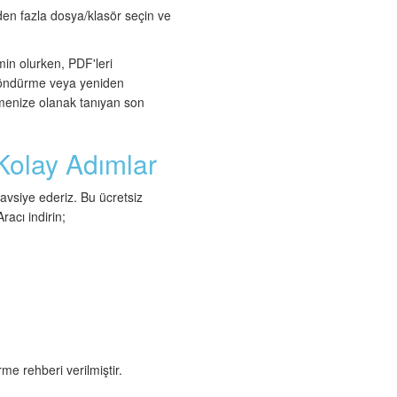
den fazla dosya/klasör seçin ve
min olurken, PDF'leri
e döndürme veya yeniden
emenize olanak tanıyan son
 Kolay Adımlar
avsiye ederiz. Bu ücretsiz
racı indirin;
e rehberi verilmiştir.