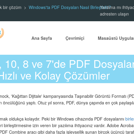
ik bir çözüm
Windows'ta PDF Dosyaları Nasıl Birleştirilir?
Yardıma mı ihtiyac
adresten ulaşın
Ana Sayfa
Çevrimiçi
Masaüstü Uygula
 10, 8 ve 7'de PDF Dosyalar
 Hızlı ve Kolay Çözümler
ock, 'Kağıttan Dijitale' kampanyasında Taşınabilir Görüntü Formatı (PDF) 
öncülüğünü yaptı. Otuz yıl sonra, PDF, dünya çapında en çok paylaşıl
şmak oldukça kolaydır. Peki bir Windows cihazında PDF dosyalarını
birl
i birleştirmesine izin veren bir yazılıma ihtiyacınız vardır. Adobe Acroba
n PDF Combine aracı gibi daha fazla işlevsellik sunan birçok üçüncü tara