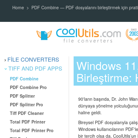
Home
PDF Combine — PDF dosyalarını birleştirmek için prat
FILE CONVERTERS
Windows 11,
TIFF AND PDF APPS
Birleştirme:
PDF Combine
PDF Combine Pro
PDF Splitter
90'ların başında, Dr. John Wann
PDF Splitter Pro
dünyaya yönelme yolculuğunun 
haline geldi.
Tiff PDF Cleaner
Total PDF Printer
Bireysel PDF dosyalarıyla çalı
Windows kullanıcılarının PDF'ler
Total PDF Printer Pro
bir tercih olsa da, CoolUtils’u