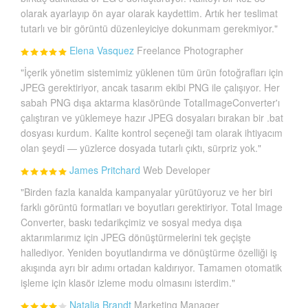
olarak ayarlayıp ön ayar olarak kaydettim. Artık her teslimat
tutarlı ve bir görüntü düzenleyiciye dokunmam gerekmiyor."
Elena Vasquez
Freelance Photographer
"İçerik yönetim sistemimiz yüklenen tüm ürün fotoğrafları için
JPEG gerektiriyor, ancak tasarım ekibi PNG ile çalışıyor. Her
sabah PNG dışa aktarma klasöründe TotalImageConverter'ı
çalıştıran ve yüklemeye hazır JPEG dosyaları bırakan bir .bat
dosyası kurdum. Kalite kontrol seçeneği tam olarak ihtiyacım
olan şeydi — yüzlerce dosyada tutarlı çıktı, sürpriz yok."
James Pritchard
Web Developer
"Birden fazla kanalda kampanyalar yürütüyoruz ve her biri
farklı görüntü formatları ve boyutları gerektiriyor. Total Image
Converter, baskı tedarikçimiz ve sosyal medya dışa
aktarımlarımız için JPEG dönüştürmelerini tek geçişte
hallediyor. Yeniden boyutlandırma ve dönüştürme özelliği iş
akışında ayrı bir adımı ortadan kaldırıyor. Tamamen otomatik
işleme için klasör izleme modu olmasını isterdim."
Natalia Brandt
Marketing Manager