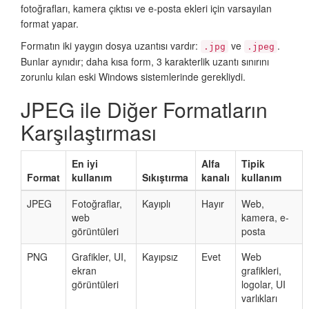
fotoğrafları, kamera çıktısı ve e-posta ekleri için varsayılan
format yapar.
Formatın iki yaygın dosya uzantısı vardır:
ve
.
.jpg
.jpeg
Bunlar aynıdır; daha kısa form, 3 karakterlik uzantı sınırını
zorunlu kılan eski Windows sistemlerinde gerekliydi.
JPEG ile Diğer Formatların
Karşılaştırması
En iyi
Alfa
Tipik
Format
kullanım
Sıkıştırma
kanalı
kullanım
JPEG
Fotoğraflar,
Kayıplı
Hayır
Web,
web
kamera, e-
görüntüleri
posta
PNG
Grafikler, UI,
Kayıpsız
Evet
Web
ekran
grafikleri,
görüntüleri
logolar, UI
varlıkları