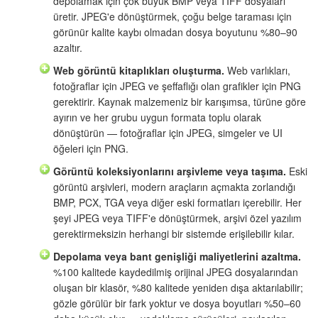
depolamak için çok büyük BMP veya TIFF dosyaları
üretir. JPEG'e dönüştürmek, çoğu belge taraması için
görünür kalite kaybı olmadan dosya boyutunu %80–90
azaltır.
Web görüntü kitaplıkları oluşturma.
Web varlıkları,
fotoğraflar için JPEG ve şeffaflığı olan grafikler için PNG
gerektirir. Kaynak malzemeniz bir karışımsa, türüne göre
ayırın ve her grubu uygun formata toplu olarak
dönüştürün — fotoğraflar için JPEG, simgeler ve UI
öğeleri için PNG.
Görüntü koleksiyonlarını arşivleme veya taşıma.
Eski
görüntü arşivleri, modern araçların açmakta zorlandığı
BMP, PCX, TGA veya diğer eski formatları içerebilir. Her
şeyi JPEG veya TIFF'e dönüştürmek, arşivi özel yazılım
gerektirmeksizin herhangi bir sistemde erişilebilir kılar.
Depolama veya bant genişliği maliyetlerini azaltma.
%100 kalitede kaydedilmiş orijinal JPEG dosyalarından
oluşan bir klasör, %80 kalitede yeniden dışa aktarılabilir;
gözle görülür bir fark yoktur ve dosya boyutları %50–60