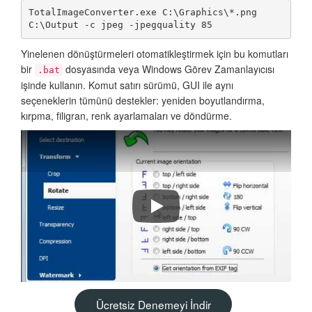
TotalImageConverter.exe C:\Graphics\*.png 
C:\Output -c jpeg -jpegquality 85
Yinelenen dönüştürmeleri otomatikleştirmek için bu komutları
bir
dosyasında veya Windows Görev Zamanlayıcısı
.bat
işinde kullanın. Komut satırı sürümü, GUI ile aynı
seçeneklerin tümünü destekler: yeniden boyutlandırma,
kırpma, filigran, renk ayarlamaları ve döndürme.
How to convert images in batch wit
Ücretsiz Denemeyi İndir