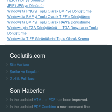
HEIC'i PDF'ye Dönüştür
JFIF'i JPG'ye Dönüştür
Windows'ta PNG'yi Toplu Olarak BMP'ye Dönüştürme
Windows'ta BMP'yi Toplu Olarak TIFF'e Dönüştürme
Windows'ta BMP'yi Toplu Olarak RAW'a Dönüştürme
Windows için TGA Dönüştürücü — TGA Dosyalarını Toplu
Dönüştürme
Windows'ta TIFF Görüntülerini Toplu Olarak Kırpma
Coolutils.com
Site Haritası
Şartlar ve Koşullar
Gizlilik Politikası
Son Haberler
In the updated
HTML to PDF
has been improved.
In the updated
PDF Combine
a new command line