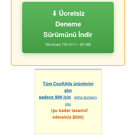
⬇ Ücretsiz
Deneme
Sürümünü İndir
Windows 7/8/10/11 • 80 MB
Tüm CoolUtils ürünlerini
alın
sadece $99 için
daha fazlasını
oku
(şu kadar tasarruf
edersiniz $500)