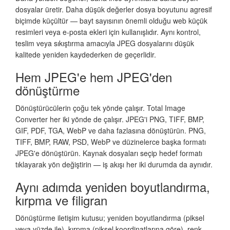
dosyalar üretir. Daha düşük değerler dosya boyutunu agresif
biçimde küçültür — bayt sayısının önemli olduğu web küçük
resimleri veya e-posta ekleri için kullanışlıdır. Aynı kontrol,
teslim veya sıkıştırma amacıyla JPEG dosyalarını düşük
kalitede yeniden kaydederken de geçerlidir.
Hem JPEG'e hem JPEG'den
dönüştürme
Dönüştürücülerin çoğu tek yönde çalışır. Total Image
Converter her iki yönde de çalışır. JPEG'i PNG, TIFF, BMP,
GIF, PDF, TGA, WebP ve daha fazlasına dönüştürün. PNG,
TIFF, BMP, RAW, PSD, WebP ve düzinelerce başka formatı
JPEG'e dönüştürün. Kaynak dosyaları seçip hedef formatı
tıklayarak yön değiştirin — iş akışı her iki durumda da aynıdır.
Aynı adımda yeniden boyutlandırma,
kırpma ve filigran
Dönüştürme iletişim kutusu; yeniden boyutlandırma (piksel
veya yüzde ile), kırpma (piksel koordinatlarına göre), renk