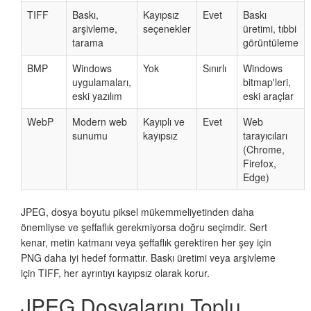
TIFF
Baskı,
Kayıpsız
Evet
Baskı
arşivleme,
seçenekler
üretimi, tıbbi
tarama
görüntüleme
BMP
Windows
Yok
Sınırlı
Windows
uygulamaları,
bitmap'leri,
eski yazılım
eski araçlar
WebP
Modern web
Kayıplı ve
Evet
Web
sunumu
kayıpsız
tarayıcıları
(Chrome,
Firefox,
Edge)
JPEG, dosya boyutu piksel mükemmeliyetinden daha
önemliyse ve şeffaflık gerekmiyorsa doğru seçimdir. Sert
kenar, metin katmanı veya şeffaflık gerektiren her şey için
PNG daha iyi hedef formattır. Baskı üretimi veya arşivleme
için TIFF, her ayrıntıyı kayıpsız olarak korur.
JPEG Dosyalarını Toplu