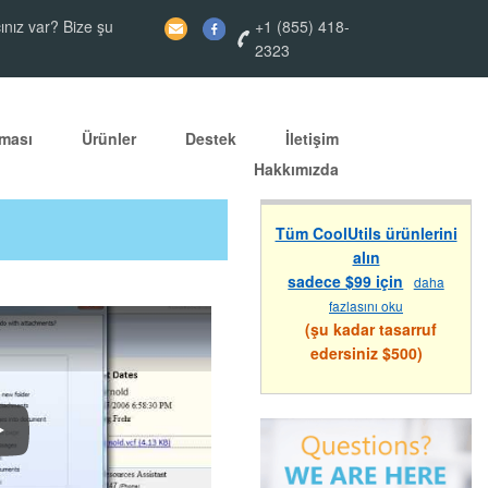
ınız var? Bize şu
+1 (855) 418-
2323
ması
Ürünler
Destek
İletişim
Hakkımızda
Tüm CoolUtils ürünlerini
alın
sadece $99 için
daha
fazlasını oku
(şu kadar tasarruf
edersiniz $500)
otal Outlook Converter ile E-postaları Nasıl Dönüştürürsünüz