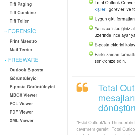
Total Outlook Converte
Tiff Paging
kişileri
, görevleri ve t
Tiff Combine
Uygun çıktı formatların
Tiff Teller
Yalnızca istediğiniz 
FORENSIC
üzerinde ince ayar ya
Print Maestro
E-posta eklerini kola
Mail Terrier
Farklı zaman formatla
FREEWARE
senkronize edin.
Outlook E-posta
Görüntüleyici
Total Ou
E-posta Görüntüleyici
mesajlar
MBOX Viewer
PCL Viewer
dönüştür
PDF Viewer
XML Viewer
"Ekibi Outlook'tan Thunderbird
cevirmem gerekti. Total Outloo