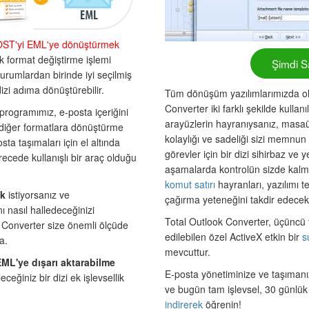
OST'yi EML'ye dönüştürmek
ak format değiştirme işlemi
Şimdi Sa
durumlardan birinde iyi seçilmiş
r dizi adıma dönüştürebilir.
Tüm dönüşüm yazılımlarımızda ol
Converter iki farklı şekilde kullanı
programımız, e-posta içeriğini
arayüzlerin hayranıysanız, masaü
iğer formatlara dönüştürme
kolaylığı ve sadeliği sizi memnun 
sta taşımaları için el altında
görevler için bir dizi sihirbaz ve 
ecede kullanışlı bir araç olduğu
aşamalarda kontrolün sizde kalm
komut satırı
hayranları, yazılımı
ak
istiyorsanız ve
çağırma yeteneğini takdir edecekt
ı nasıl halledeceğinizi
Total Outlook Converter, üçüncü 
 Converter size önemli ölçüde
edilebilen özel ActiveX etkin bir
s
a.
mevcuttur.
EML'ye dışarı aktarabilme
E-posta yönetiminize ve taşımanı
ceğiniz bir dizi ek işlevsellik
ve bugün tam işlevsel, 30 günlü
indirerek
öğrenin!