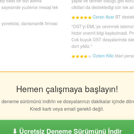
i basit bir dizi adima
yapisi ve tarihler oldugu gibi 
sayesinde yuzlerce mesaji tek
ciktilari da destekledigi icin tek ar
Ceren Acar
BT destek
 yoneticisi, danismanlik firmasi
"OST'yi EML'ye cevirmek istemci d
hicbir onemli bilgi kaybolmadi. P
Cok buyuk OST dosyalarinda isle
dort yildiz."
Ozlem Kilic
Idari per
Hemen çalışmaya başlayın!
z deneme sürümünü indirin ve dosyalarınızı dakikalar içinde dön
Kredi kartı veya email gerekli değil.
⬇ Ücretsiz Deneme Sürümünü İndir