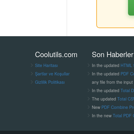
Coolutils.com
Son Haberler
Site Haritası
In the updated
HTML 
Şartlar ve Koşullar
In the updated
PDF C
Gizlilik Politikası
any file from the input 
In the updated
Total 
The updated
Total CS
New
PDF Combine P
In the new
Total PDF 