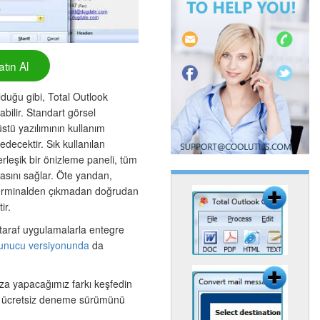
tın Al
duğu gibi, Total Outlook
labilir. Standart görsel
stü yazılımının kullanım
edecektir. Sık kullanılan
yerleşik bir önizleme paneli, tüm
asını sağlar. Öte yandan,
 terminalden çıkmadan doğrudan
ir.
taraf uygulamalarla entegre
unucu versiyonunda
da
za yapacağımız farkı keşfedin
k ücretsiz deneme sürümünü