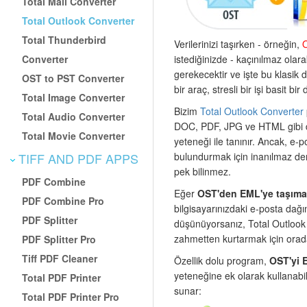
Total Mail Converter
Total Outlook Converter
Total Thunderbird
Verilerinizi taşırken - örneğin,
Converter
istediğinizde - kaçınılmaz olar
gerekecektir ve işte bu klasik 
OST to PST Converter
bir araç, stresli bir işi basit bi
Total Image Converter
Bizim
Total Outlook Converter
Total Audio Converter
DOC, PDF, JPG ve HTML gibi d
Total Movie Converter
yeteneği ile tanınır. Ancak, e-po
TIFF AND PDF APPS
bulundurmak için inanılmaz der
pek bilinmez.
PDF Combine
Eğer
OST'den EML'ye taşım
PDF Combine Pro
bilgisayarınızdaki e-posta dağın
PDF Splitter
düşünüyorsanız, Total Outlook
zahmetten kurtarmak için orad
PDF Splitter Pro
Tiff PDF Cleaner
Özellik dolu program,
OST'yi 
yeteneğine ek olarak kullanabile
Total PDF Printer
sunar:
Total PDF Printer Pro