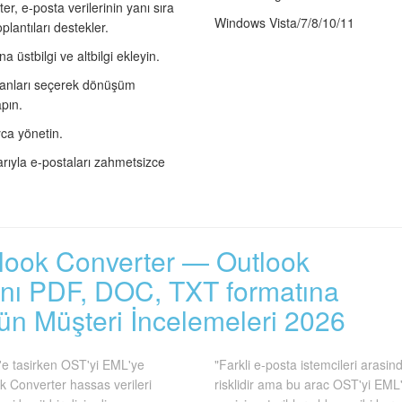
r, e-posta verilerinin yanı sıra
Windows Vista/7/8/10/11
oplantıları destekler.
a üstbilgi ve altbilgi ekleyin.
alanları seçerek dönüşüm
pın.
yca yönetin.
rıyla e-postaları zahmetsizce
tlook Converter — Outlook
ını PDF, DOC, TXT formatına
ün Müşteri İncelemeleri 2026
'e tasirken OST'yi EML'ye
"Farkli e-posta istemcileri arasi
k Converter hassas verileri
risklidir ama bu arac OST'yi EML