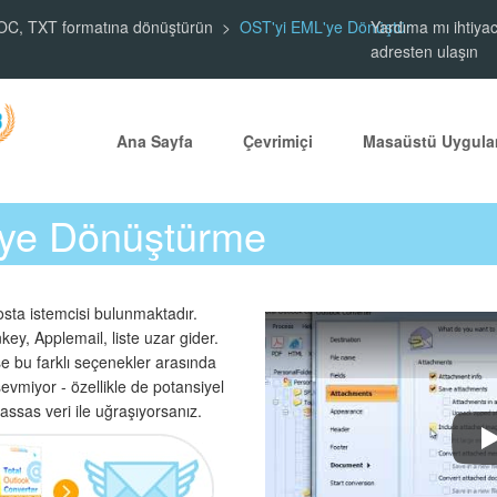
DOC, TXT formatına dönüştürün
OST'yi EML'ye Dönüştür
Yardıma mı ihtiyac
adresten ulaşın
Ana Sayfa
Çevrimiçi
Masaüstü Uygula
'ye Dönüştürme
sta istemcisi bulunmaktadır.
y, Applemail, liste uzar gider.
se bu farklı seçenekler arasında
evmiyor - özellikle de potansiyel
assas veri ile uğraşıyorsanız.
T