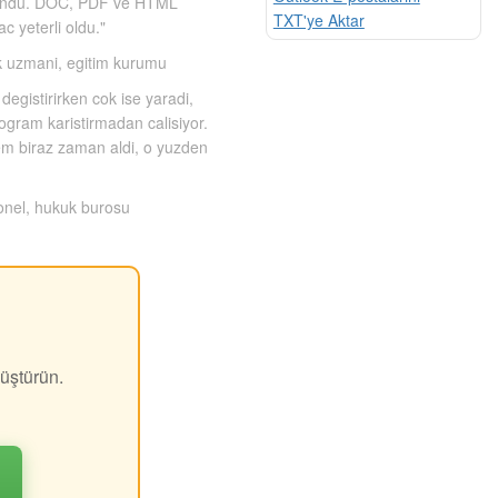
korundu. DOC, PDF ve HTML
TXT'ye Aktar
ac yeterli oldu."
 uzmani, egitim kurumu
egistirirken cok ise yaradi,
rogram karistirmadan calisiyor.
m biraz zaman aldi, o yuzden
sonel, hukuk burosu
üştürün.