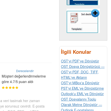
İlgili Konular
OST'yi PDF'ye Dönüştür
OST Dosya Dönüştürücü —
Derecelendir
OST'yi PDF, DOC, TIFF,
Müşteri değerlendirmelerine
HTML'ye Aktarın
göre 4.7/5 puan aldı
OST'yi MBox'a Dönüştür
PST'yi EML'ye Dönüştürme
Outlook'u EML'ye Dönüştür
OST Dosyalarını Toplu
nda veri tasimak her zaman
Olarak Metne Dönüştür —
'ye sorunsuz cevirdi. E-posta
Outlook E-postalarını