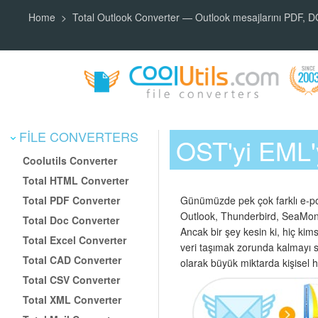
Home
Total Outlook Converter — Outlook mesajlarını PDF, 
FILE CONVERTERS
OST'yi EML
Coolutils Converter
Total HTML Converter
Total PDF Converter
Günümüzde pek çok farklı e-po
Outlook, Thunderbird, SeaMonke
Total Doc Converter
Ancak bir şey kesin ki, hiç kim
Total Excel Converter
veri taşımak zorunda kalmayı s
Total CAD Converter
olarak büyük miktarda kişisel h
Total CSV Converter
Total XML Converter