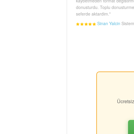
kaybetmeden format degistirmey
donusturdu. Toplu donusturme 
seferde aktardim."
Sinan Yalcin
Sistem
Ücretsi