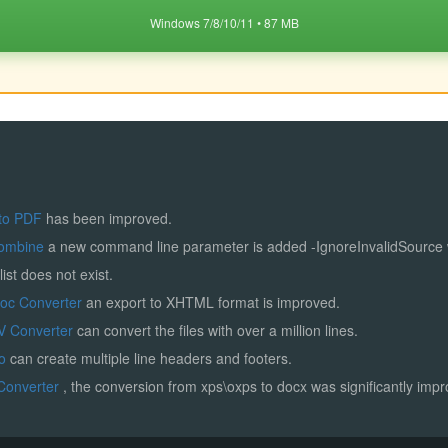
Windows 7/8/10/11 • 87 MB
to PDF
has been improved.
ombine
a new command line parameter is added -IgnoreInvalidSource
list does not exist.
Doc Converter
an export to XHTML format is improved.
V Converter
can convert the files with over a million lines.
ro
can create multiple line headers and footers.
Converter
, the conversion from xps\oxps to docx was significantly imp