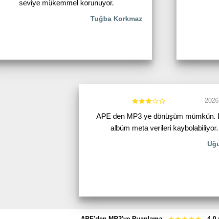
seviye mükemmel korunuyor.
Tuğba Korkmaz
2026
APE den MP3 ye dönüşüm mümkün. 
albüm meta verileri kaybolabiliyor.
Uğu
APE'den MP3'ye Puanlama
4.0
(