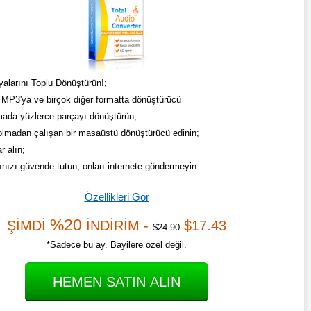
alarını Toplu Dönüştürün!;
MP3'ya ve birçok diğer formatta dönüştürücü
mada yüzlerce parçayı dönüştürün;
 olmadan çalışan bir masaüstü dönüştürücü edinin;
r alın;
ınızı güvende tutun, onları internete göndermeyin.
Özellikleri Gör
%20
ŞİMDİ
İNDİRİM -
$17.43
$24.90
*Sadece bu ay. Bayilere özel değil.
HEMEN SATIN ALIN