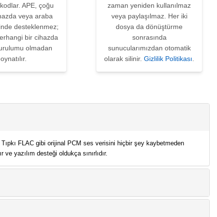
kodlar. APE, çoğu
zaman yeniden kullanılmaz
ihazda veya araba
veya paylaşılmaz. Her iki
'inde desteklenmez;
dosya da dönüştürme
erhangi bir cihazda
sonrasında
urulumu olmadan
sunucularımızdan otomatik
oynatılır.
olarak silinir.
Gizlilik Politikası
.
. Tıpkı FLAC gibi orijinal PCM ses verisini hiçbir şey kaybetmeden
 ve yazılım desteği oldukça sınırlıdır.