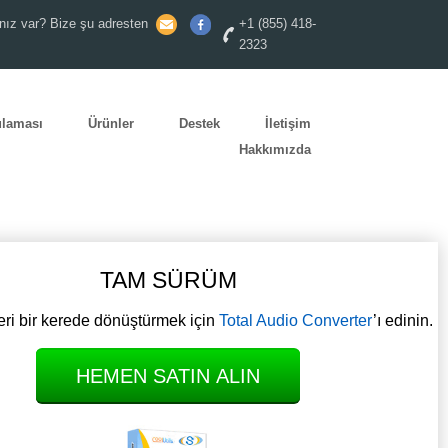
nız var? Bize şu adresten
+1 (855) 418-
2323
ulaması
Ürünler
Destek
İletişim
Hakkımızda
TAM SÜRÜM
ri bir kerede dönüştürmek için
Total Audio Converter
’ı edinin.
HEMEN SATIN ALIN