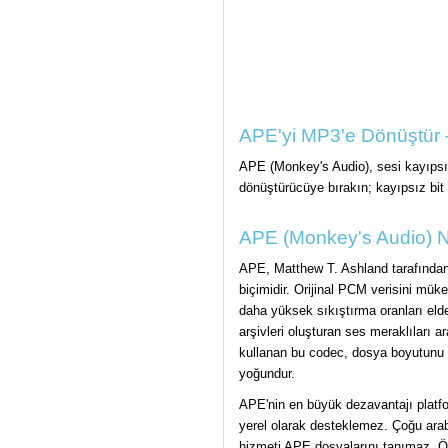
APE'yi MP3'e Dönüştür 
APE (Monkey's Audio), sesi kayıpsız
dönüştürücüye bırakın; kayıpsız bit
APE (Monkey's Audio) N
APE, Matthew T. Ashland tarafından 
biçimidir. Orijinal PCM verisini mük
daha yüksek sıkıştırma oranları elde
arşivleri oluşturan ses meraklıları 
kullanan bu codec, dosya boyutunu
yoğundur.
APE'nin en büyük dezavantajı platfo
yerel olarak desteklemez. Çoğu araba
hizmeti APE dosyalarını tanımaz. 