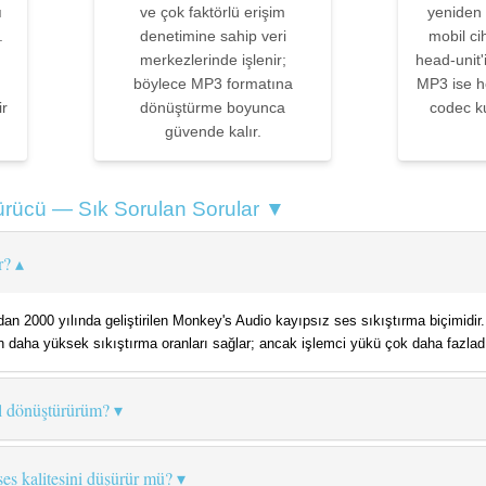
ı
ve çok faktörlü erişim
yeniden 
.
denetimine sahip veri
mobil c
merkezlerinde işlenir;
head-unit
böylece MP3 formatına
MP3 ise h
ir
dönüştürme boyunca
codec k
güvende kalır.
rücü — Sık Sorulan Sorular ▼
r?
n 2000 yılında geliştirilen Monkey's Audio kayıpsız ses sıkıştırma biçimidir
an daha yüksek sıkıştırma oranları sağlar; ancak işlemci yükü çok daha fazladır
l dönüştürürüm?
s kalitesini düşürür mü?