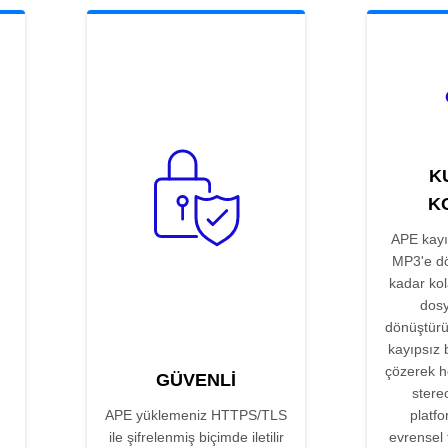
K
K
APE kayıp
MP3'e dö
kadar kol
dosy
dönüştürü
kayıpsız 
çözerek h
GÜVENLI
stere
APE yüklemeniz HTTPS/TLS
platf
ile şifrelenmiş biçimde iletilir
evrensel