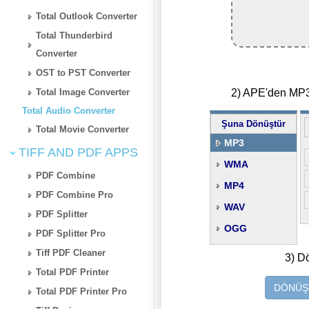
Total Outlook Converter
Total Thunderbird
Converter
OST to PST Converter
2) APE'den MP3'
Total Image Converter
Total Audio Converter
Şuna Dönüştür
Total Movie Converter
MP3
TIFF AND PDF APPS
WMA
PDF Combine
MP4
PDF Combine Pro
WAV
PDF Splitter
OGG
PDF Splitter Pro
Tiff PDF Cleaner
3) D
Total PDF Printer
DÖNÜŞT
Total PDF Printer Pro