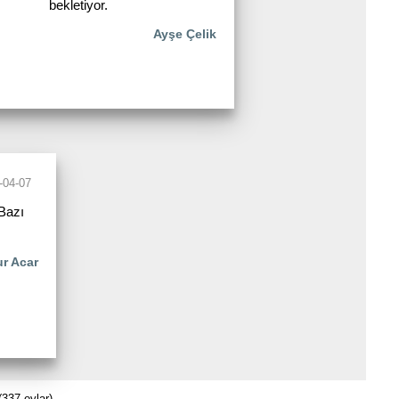
bekletiyor.
Ayşe Çelik
-04-07
Bazı
r Acar
337 oylar)