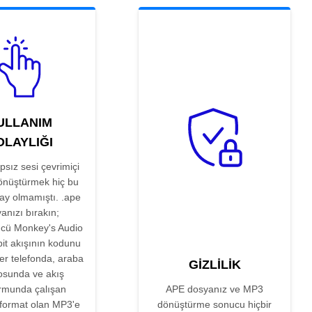
ULLANIM
OLAYLIĞI
sız sesi çevrimiçi
nüştürmek hiç bu
ay olmamıştı. .ape
anızı bırakın;
cü Monkey's Audio
bit akışının kodunu
er telefonda, araba
GIZLILIK
osunda ve akış
ormunda çalışan
APE dosyanız ve MP3
 format olan MP3'e
dönüştürme sonucu hiçbir