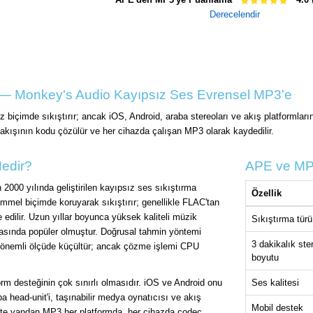
Derecelendir
— Monkey's Audio Kayıpsız Ses Evrensel MP3'e
 biçimde sıkıştırır; ancak iOS, Android, araba stereoları ve akış platformla
 akışının kodu çözülür ve her cihazda çalışan MP3 olarak kaydedilir.
edir?
APE ve MP3
2000 yılında geliştirilen kayıpsız ses sıkıştırma
Özellik
emmel biçimde koruyarak sıkıştırır; genellikle FLAC'tan
 edilir. Uzun yıllar boyunca yüksek kaliteli müzik
Sıkıştırma türü
arasında popüler olmuştur. Doğrusal tahmin yöntemi
3 dakikalık ste
 önemli ölçüde küçültür; ancak çözme işlemi CPU
boyutu
rm desteğinin çok sınırlı olmasıdır. iOS ve Android onu
Ses kalitesi
 head-unit'i, taşınabilir medya oynatıcısı ve akış
Mobil destek
Öte yandan MP3 her platformda, her cihazda codec