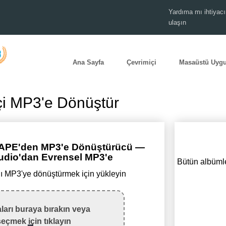
Yardıma mı ihtiyacı
ulaşın
Ana Sayfa
Çevrimiçi
Masaüstü Uyg
çi MP3'e Dönüştür
i APE'den MP3'e Dönüştürücü —
udio'dan Evrensel MP3'e
Bütün albümle
ı MP3'ye dönüştürmek için yükleyin
ları buraya bırakın veya
seçmek için tıklayın