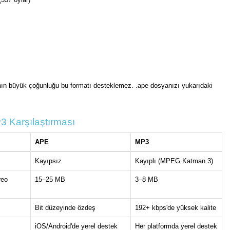
rının büyük çoğunluğu bu formatı desteklemez. .ape dosyanızı yukarıdaki
 Karşılaştırması
APE
MP3
Kayıpsız
Kayıplı (MPEG Katman 3)
reo
15–25 MB
3–8 MB
Bit düzeyinde özdeş
192+ kbps'de yüksek kalite
iOS/Android'de yerel destek
Her platformda yerel destek