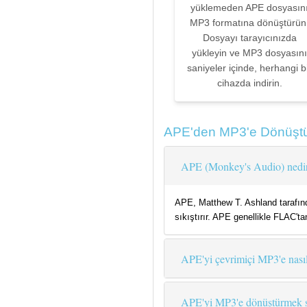
yüklemeden APE dosyasın
MP3 formatına dönüştürün
Dosyayı tarayıcınızda
yükleyin ve MP3 dosyasını
saniyeler içinde, herhangi b
cihazda indirin.
APE'den MP3'e Dönüştü
APE (Monkey's Audio) nedi
APE, Matthew T. Ashland tarafında
sıkıştırır. APE genellikle FLAC't
APE'yi çevrimiçi MP3'e nası
APE'yi MP3'e dönüştürmek se