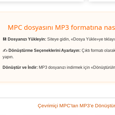
MPC dosyasını MP3 formatına nası
💾
Dosyanızı Yükleyin:
Siteye gidin, «Dosya Yükle»ye tıklay
✍️
Dönüştürme Seçeneklerini Ayarlayın:
Çıktı formatı olara
yapın.
Dönüştür ve İndir:
MP3 dosyanızı indirmek için «Dönüştürülmü
Çevrimiçi MPC'tan MP3'e Dönüştü