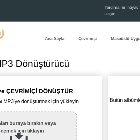
Yardıma mı ihtiyacı
ulaşın
Ana Sayfa
Çevrimiçi
Masaüstü Uyg
MP3 Dönüştürücü
'ye ÇEVRİMİÇİ DÖNÜŞTÜR
Bütün albümle
ı MP3'ye dönüştürmek için yükleyin
ları buraya bırakın veya
seçmek için tıklayın