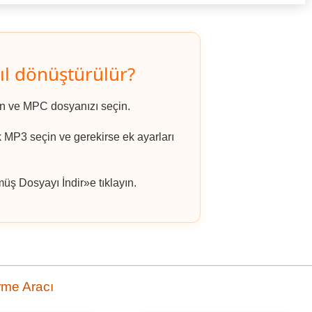
l dönüştürülür?
ın ve MPC dosyanızı seçin.
k MP3 seçin ve gerekirse ek ayarları
ş Dosyayı İndir»e tıklayın.
rme Aracı