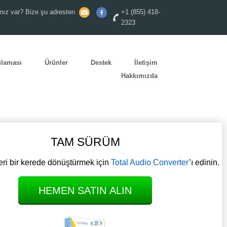
nız var? Bize şu adresten
+1 (855) 418-
2323
ulaması
Ürünler
Destek
İletişim
Hakkımızda
TAM SÜRÜM
ri bir kerede dönüştürmek için
Total Audio Converter
’ı edinin.
HEMEN SATIN ALIN