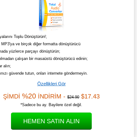
alarını Toplu Dönüştürün!;
MP3'ya ve birçok diğer formatta dönüştürücü
mada yüzlerce parçayı dönüştürün;
 olmadan çalışan bir masaüstü dönüştürücü edinin;
r alın;
ınızı güvende tutun, onları internete göndermeyin.
Özellikleri Gör
%20
ŞİMDİ
İNDİRİM -
$17.43
$24.90
*Sadece bu ay. Bayilere özel değil.
HEMEN SATIN ALIN