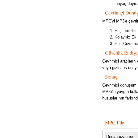
ihtiyaç duym
Çevrimiçi Dönüş
MPC'yi MP3'e çevri
Erişilebilirli
Kolaylık: Ek
Hız: Çevrimiç
Güvenlik Endişel
Çevrimiçi araçların
veya gizli ses dosya
Sonuç
Çevrimiçi dönüşüm ar
MP3'ün yaygın kullan
hususlarının farkınd
MPC File
Dosya uzantısı