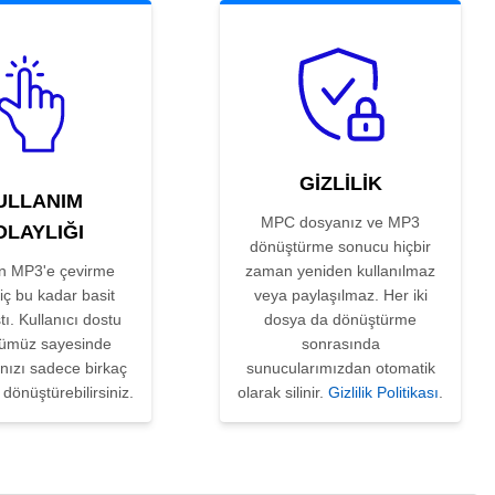
GIZLILIK
ULLANIM
MPC dosyanız ve MP3
OLAYLIĞI
dönüştürme sonucu hiçbir
n MP3'e çevirme
zaman yeniden kullanılmaz
hiç bu kadar basit
veya paylaşılmaz. Her iki
ı. Kullanıcı dostu
dosya da dönüştürme
ümüz sayesinde
sonrasında
nızı sadece birkaç
sunucularımızdan otomatik
 dönüştürebilirsiniz.
olarak silinir.
Gizlilik Politikası
.