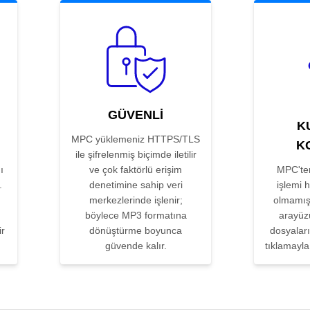
GÜVENLI
K
MPC yüklemeniz HTTPS/TLS
K
ile şifrelenmiş biçimde iletilir
ı
ve çok faktörlü erişim
MPC'te
.
denetimine sahip veri
işlemi 
merkezlerinde işlenir;
olmamışt
böylece MP3 formatına
arayüz
ir
dönüştürme boyunca
dosyaları
güvende kalır.
tıklamayla