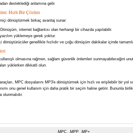
adan desteklediği anlamına gelir.
üm: Hızlı Bir Çözüm
miçi dönüştürmek birkaç avantaj sunar:
k: Dönüşüm, internet bağlantısı olan herhangi bir cihazda yapılabilir.
 yazılım yüklemeye gerek yoktur.
i dönüştürücüler genellikle hızlıdır ve çoğu dönüşüm dakikalar içinde tamamla
eri
 kullanışlı olmasına rağmen, sağlam güvenlik önlemleri sunmayabileceğini u
ları yüklerken dikkatli olun.
açları, MPC dosyalarını MP3'e dönüştürmek için hızlı ve erişilebilir bir yol 
ımı onu genel kullanım için daha pratik bir seçim haline getirir. Bununla birlik
a olunmalıdır.
.MPC, .MPP, .MP+