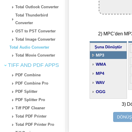
Total Outlook Converter
Total Thunderbird
Converter
OST to PST Converter
2) MPC'den MP3'
Total Image Converter
Şuna Dönüştür
Total Audio Converter
MP3
Total Movie Converter
WMA
TIFF AND PDF APPS
MP4
PDF Combine
WAV
PDF Combine Pro
PDF Splitter
OGG
PDF Splitter Pro
3) D
Tiff PDF Cleaner
Total PDF Printer
DÖNÜŞT
Total PDF Printer Pro