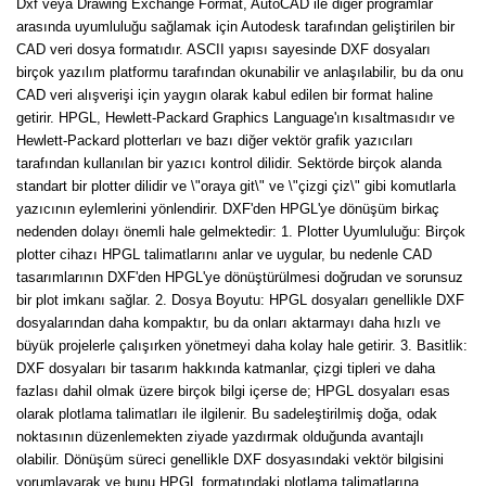
Dxf veya Drawing Exchange Format, AutoCAD ile diğer programlar
arasında uyumluluğu sağlamak için Autodesk tarafından geliştirilen bir
CAD veri dosya formatıdır. ASCII yapısı sayesinde DXF dosyaları
birçok yazılım platformu tarafından okunabilir ve anlaşılabilir, bu da onu
CAD veri alışverişi için yaygın olarak kabul edilen bir format haline
getirir. HPGL, Hewlett-Packard Graphics Language'ın kısaltmasıdır ve
Hewlett-Packard plotterları ve bazı diğer vektör grafik yazıcıları
tarafından kullanılan bir yazıcı kontrol dilidir. Sektörde birçok alanda
standart bir plotter dilidir ve \"oraya git\" ve \"çizgi çiz\" gibi komutlarla
yazıcının eylemlerini yönlendirir. DXF'den HPGL'ye dönüşüm birkaç
nedenden dolayı önemli hale gelmektedir: 1. Plotter Uyumluluğu: Birçok
plotter cihazı HPGL talimatlarını anlar ve uygular, bu nedenle CAD
tasarımlarının DXF'den HPGL'ye dönüştürülmesi doğrudan ve sorunsuz
bir plot imkanı sağlar. 2. Dosya Boyutu: HPGL dosyaları genellikle DXF
dosyalarından daha kompaktır, bu da onları aktarmayı daha hızlı ve
büyük projelerle çalışırken yönetmeyi daha kolay hale getirir. 3. Basitlik:
DXF dosyaları bir tasarım hakkında katmanlar, çizgi tipleri ve daha
fazlası dahil olmak üzere birçok bilgi içerse de; HPGL dosyaları esas
olarak plotlama talimatları ile ilgilenir. Bu sadeleştirilmiş doğa, odak
noktasının düzenlemekten ziyade yazdırmak olduğunda avantajlı
olabilir. Dönüşüm süreci genellikle DXF dosyasındaki vektör bilgisini
yorumlayarak ve bunu HPGL formatındaki plotlama talimatlarına