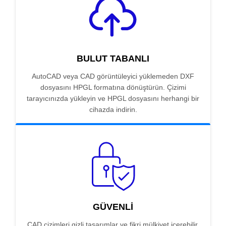
BULUT TABANLI
AutoCAD veya CAD görüntüleyici yüklemeden DXF
dosyasını HPGL formatına dönüştürün. Çizimi
tarayıcınızda yükleyin ve HPGL dosyasını herhangi bir
cihazda indirin.
GÜVENLI
CAD çizimleri gizli tasarımlar ve fikri mülkiyet içerebilir.