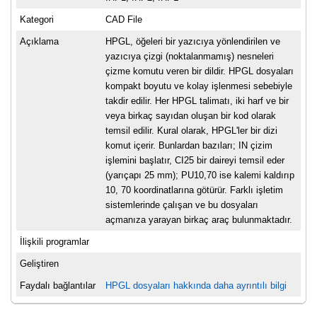
Kategori
CAD File
Açıklama
HPGL, öğeleri bir yazıcıya yönlendirilen ve
yazıcıya çizgi (noktalanmamış) nesneleri
çizme komutu veren bir dildir. HPGL dosyaları
kompakt boyutu ve kolay işlenmesi sebebiyle
takdir edilir. Her HPGL talimatı, iki harf ve bir
veya birkaç sayıdan oluşan bir kod olarak
temsil edilir. Kural olarak, HPGL'ler bir dizi
komut içerir. Bunlardan bazıları; IN çizim
işlemini başlatır, CI25 bir daireyi temsil eder
(yarıçapı 25 mm); PU10,70 ise kalemi kaldırıp
10, 70 koordinatlarına götürür. Farklı işletim
sistemlerinde çalışan ve bu dosyaları
açmanıza yarayan birkaç araç bulunmaktadır.
İlişkili programlar
Geliştiren
Faydalı bağlantılar
HPGL dosyaları hakkında daha ayrıntılı bilgi