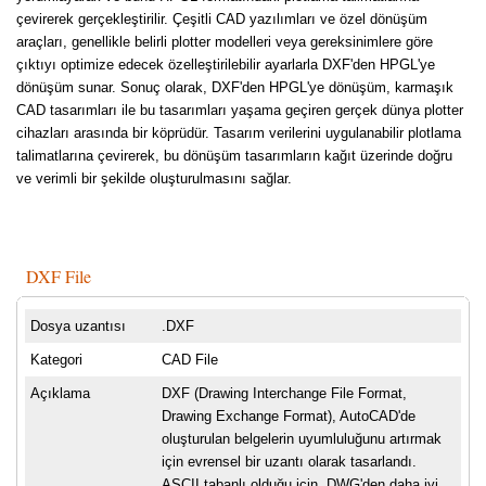
çevirerek gerçekleştirilir. Çeşitli CAD yazılımları ve özel dönüşüm
araçları, genellikle belirli plotter modelleri veya gereksinimlere göre
çıktıyı optimize edecek özelleştirilebilir ayarlarla DXF'den HPGL'ye
dönüşüm sunar. Sonuç olarak, DXF'den HPGL'ye dönüşüm, karmaşık
CAD tasarımları ile bu tasarımları yaşama geçiren gerçek dünya plotter
cihazları arasında bir köprüdür. Tasarım verilerini uygulanabilir plotlama
talimatlarına çevirerek, bu dönüşüm tasarımların kağıt üzerinde doğru
ve verimli bir şekilde oluşturulmasını sağlar.
DXF File
Dosya uzantısı
.DXF
Kategori
CAD File
Açıklama
DXF (Drawing Interchange File Format,
Drawing Exchange Format), AutoCAD'de
oluşturulan belgelerin uyumluluğunu artırmak
için evrensel bir uzantı olarak tasarlandı.
ASCII tabanlı olduğu için, DWG'den daha iyi