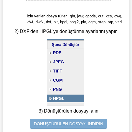
İzin verilen dosya türleri: gbr, jww, gcode, cut, xcs, dwg,
dwf, dwfx, dxf, plt, hpgl, hpgl2, plo, cgm, step, stp, vsd
2) DXF'den HPGL'ye dönüştürme ayarlarını yapın
Şuna Dönüştür
PDF
JPEG
TIFF
CGM
PNG
HPGL
3) Dönüştürülen dosyayı alın
DÖNÜŞTÜRÜLEN DOSYAYI İNDİRİN