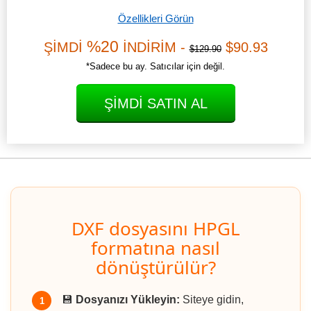
Özellikleri Görün
%20
ŞİMDİ
İNDİRİM -
$90.93
$129.90
*Sadece bu ay. Satıcılar için değil.
ŞIMDI SATIN AL
DXF dosyasını HPGL
formatına nasıl
dönüştürülür?
💾
Dosyanızı Yükleyin:
Siteye gidin,
1