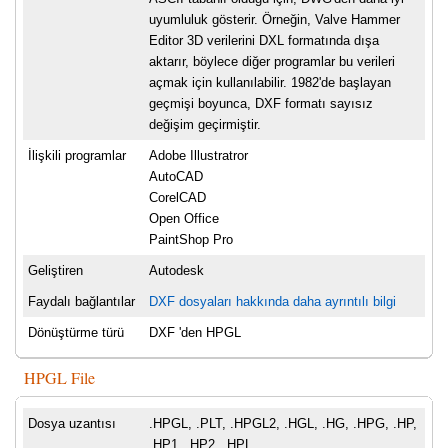
uyumluluk gösterir. Örneğin, Valve Hammer
Editor 3D verilerini DXL formatında dışa
aktarır, böylece diğer programlar bu verileri
açmak için kullanılabilir. 1982'de başlayan
geçmişi boyunca, DXF formatı sayısız
değişim geçirmiştir.
İlişkili programlar
Adobe Illustratror
AutoCAD
CorelCAD
Open Office
PaintShop Pro
Geliştiren
Autodesk
Faydalı bağlantılar
DXF dosyaları hakkında daha ayrıntılı bilgi
Dönüştürme türü
DXF 'den HPGL
HPGL File
Dosya uzantısı
.HPGL, .PLT, .HPGL2, .HGL, .HG, .HPG, .HP,
.HP1, .HP2, .HPL