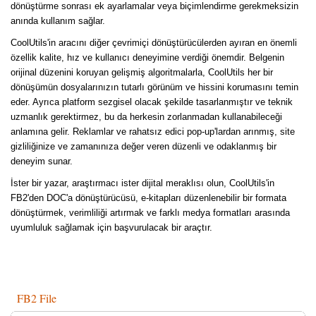
dönüştürme sonrası ek ayarlamalar veya biçimlendirme gerekmeksizin
anında kullanım sağlar.
CoolUtils'in aracını diğer çevrimiçi dönüştürücülerden ayıran en önemli
özellik kalite, hız ve kullanıcı deneyimine verdiği önemdir. Belgenin
orijinal düzenini koruyan gelişmiş algoritmalarla, CoolUtils her bir
dönüşümün dosyalarınızın tutarlı görünüm ve hissini korumasını temin
eder. Ayrıca platform sezgisel olacak şekilde tasarlanmıştır ve teknik
uzmanlık gerektirmez, bu da herkesin zorlanmadan kullanabileceği
anlamına gelir. Reklamlar ve rahatsız edici pop-up'lardan arınmış, site
gizliliğinize ve zamanınıza değer veren düzenli ve odaklanmış bir
deneyim sunar.
İster bir yazar, araştırmacı ister dijital meraklısı olun, CoolUtils'in
FB2'den DOC'a dönüştürücüsü, e-kitapları düzenlenebilir bir formata
dönüştürmek, verimliliği artırmak ve farklı medya formatları arasında
uyumluluk sağlamak için başvurulacak bir araçtır.
FB2 File