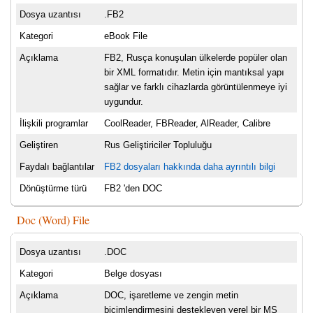
Dosya uzantısı
.FB2
Kategori
eBook File
Açıklama
FB2, Rusça konuşulan ülkelerde popüler olan
bir XML formatıdır. Metin için mantıksal yapı
sağlar ve farklı cihazlarda görüntülenmeye iyi
uygundur.
İlişkili programlar
CoolReader, FBReader, AlReader, Calibre
Geliştiren
Rus Geliştiriciler Topluluğu
Faydalı bağlantılar
FB2 dosyaları hakkında daha ayrıntılı bilgi
Dönüştürme türü
FB2 'den DOC
Doc (Word) File
Dosya uzantısı
.DOC
Kategori
Belge dosyası
Açıklama
DOC, işaretleme ve zengin metin
biçimlendirmesini destekleyen yerel bir MS