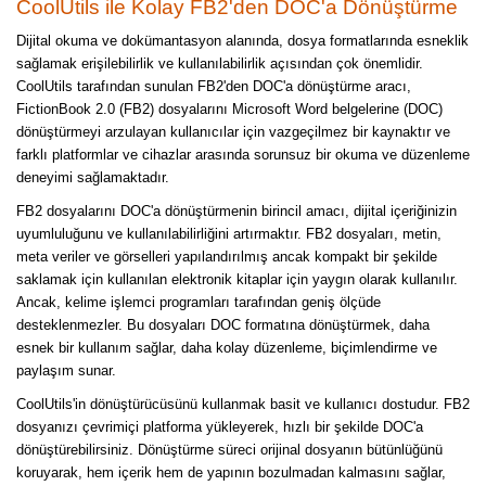
CoolUtils ile Kolay FB2'den DOC'a Dönüştürme
Dijital okuma ve dokümantasyon alanında, dosya formatlarında esneklik
sağlamak erişilebilirlik ve kullanılabilirlik açısından çok önemlidir.
CoolUtils tarafından sunulan FB2'den DOC'a dönüştürme aracı,
FictionBook 2.0 (FB2) dosyalarını Microsoft Word belgelerine (DOC)
dönüştürmeyi arzulayan kullanıcılar için vazgeçilmez bir kaynaktır ve
farklı platformlar ve cihazlar arasında sorunsuz bir okuma ve düzenleme
deneyimi sağlamaktadır.
FB2 dosyalarını DOC'a dönüştürmenin birincil amacı, dijital içeriğinizin
uyumluluğunu ve kullanılabilirliğini artırmaktır. FB2 dosyaları, metin,
meta veriler ve görselleri yapılandırılmış ancak kompakt bir şekilde
saklamak için kullanılan elektronik kitaplar için yaygın olarak kullanılır.
Ancak, kelime işlemci programları tarafından geniş ölçüde
desteklenmezler. Bu dosyaları DOC formatına dönüştürmek, daha
esnek bir kullanım sağlar, daha kolay düzenleme, biçimlendirme ve
paylaşım sunar.
CoolUtils'in dönüştürücüsünü kullanmak basit ve kullanıcı dostudur. FB2
dosyanızı çevrimiçi platforma yükleyerek, hızlı bir şekilde DOC'a
dönüştürebilirsiniz. Dönüştürme süreci orijinal dosyanın bütünlüğünü
koruyarak, hem içerik hem de yapının bozulmadan kalmasını sağlar,