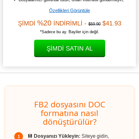
Özellikleri Görüntüle
%20
ŞİMDİ
İNDİRİMLİ -
$41.93
$59.90
*Sadece bu ay. Bayiler için değil.
ŞIMDI SATIN AL
FB2 dosyasını DOC
formatına nasıl
dönüştürülür?
💾
Dosyanızı Yükleyin:
Siteye gidin,
1