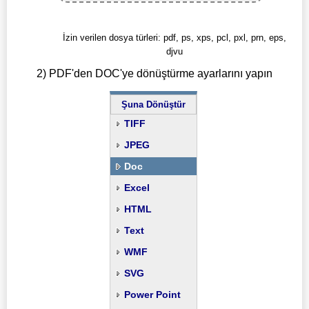
İzin verilen dosya türleri: pdf, ps, xps, pcl, pxl, prn, eps,
djvu
2) PDF'den DOC'ye dönüştürme ayarlarını yapın
Şuna Dönüştür
TIFF
JPEG
Doc
Excel
HTML
Text
WMF
SVG
Power Point