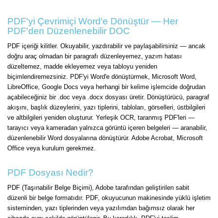
PDF'yi Çevrimiçi Word'e Dönüştür — Her
PDF'den Düzenlenebilir DOC
PDF içeriği kilitler. Okuyabilir, yazdırabilir ve paylaşabilirsiniz — ancak
doğru araç olmadan bir paragrafı düzenleyemez, yazım hatası
düzeltemez, madde ekleyemez veya tabloyu yeniden
biçimlendiremezsiniz. PDF'yi Word'e dönüştürmek, Microsoft Word,
LibreOffice, Google Docs veya herhangi bir kelime işlemcide doğrudan
açabileceğiniz bir .doc veya .docx dosyası üretir. Dönüştürücü, paragraf
akışını, başlık düzeylerini, yazı tiplerini, tabloları, görselleri, üstbilgileri
ve altbilgileri yeniden oluşturur. Yerleşik OCR, taranmış PDF'leri —
tarayıcı veya kameradan yalnızca görüntü içeren belgeleri — aranabilir,
düzenlenebilir Word dosyalarına dönüştürür. Adobe Acrobat, Microsoft
Office veya kurulum gerekmez.
PDF Dosyası Nedir?
PDF (Taşınabilir Belge Biçimi), Adobe tarafından geliştirilen sabit
düzenli bir belge formatıdır. PDF, okuyucunun makinesinde yüklü işletim
sisteminden, yazı tiplerinden veya yazılımdan bağımsız olarak her