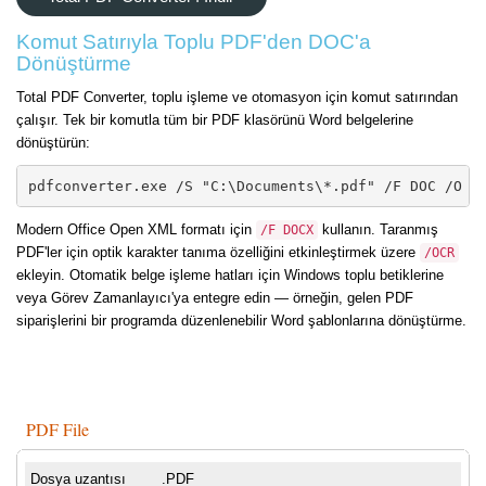
Komut Satırıyla Toplu PDF'den DOC'a
Dönüştürme
Total PDF Converter, toplu işleme ve otomasyon için komut satırından
çalışır. Tek bir komutla tüm bir PDF klasörünü Word belgelerine
dönüştürün:
pdfconverter.exe /S "C:\Documents\*.pdf" /F DOC /O "
Modern Office Open XML formatı için
kullanın. Taranmış
/F DOCX
PDF'ler için optik karakter tanıma özelliğini etkinleştirmek üzere
/OCR
ekleyin. Otomatik belge işleme hatları için Windows toplu betiklerine
veya Görev Zamanlayıcı'ya entegre edin — örneğin, gelen PDF
siparişlerini bir programda düzenlenebilir Word şablonlarına dönüştürme.
PDF File
Dosya uzantısı
.PDF