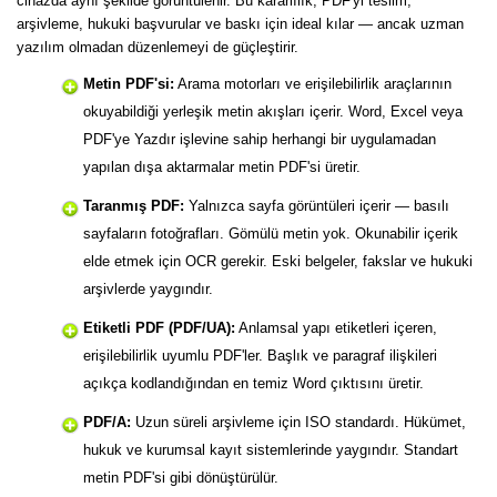
cihazda aynı şekilde görüntülenir. Bu kararlılık, PDF'yi teslim,
arşivleme, hukuki başvurular ve baskı için ideal kılar — ancak uzman
yazılım olmadan düzenlemeyi de güçleştirir.
Metin PDF'si:
Arama motorları ve erişilebilirlik araçlarının
okuyabildiği yerleşik metin akışları içerir. Word, Excel veya
PDF'ye Yazdır işlevine sahip herhangi bir uygulamadan
yapılan dışa aktarmalar metin PDF'si üretir.
Taranmış PDF:
Yalnızca sayfa görüntüleri içerir — basılı
sayfaların fotoğrafları. Gömülü metin yok. Okunabilir içerik
elde etmek için OCR gerekir. Eski belgeler, fakslar ve hukuki
arşivlerde yaygındır.
Etiketli PDF (PDF/UA):
Anlamsal yapı etiketleri içeren,
erişilebilirlik uyumlu PDF'ler. Başlık ve paragraf ilişkileri
açıkça kodlandığından en temiz Word çıktısını üretir.
PDF/A:
Uzun süreli arşivleme için ISO standardı. Hükümet,
hukuk ve kurumsal kayıt sistemlerinde yaygındır. Standart
metin PDF'si gibi dönüştürülür.