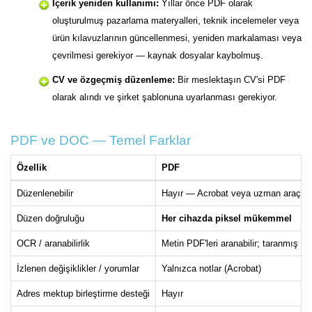
İçerik yeniden kullanımı:
Yıllar önce PDF olarak
oluşturulmuş pazarlama materyalleri, teknik incelemeler veya
ürün kılavuzlarının güncellenmesi, yeniden markalaması veya
çevrilmesi gerekiyor — kaynak dosyalar kaybolmuş.
CV ve özgeçmiş düzenleme:
Bir meslektaşın CV'si PDF
olarak alındı ve şirket şablonuna uyarlanması gerekiyor.
PDF ve DOC — Temel Farklar
Özellik
PDF
Düzenlenebilir
Hayır — Acrobat veya uzman araç o
Düzen doğruluğu
Her cihazda piksel mükemmel
OCR / aranabilirlik
Metin PDF'leri aranabilir; taranmış PD
İzlenen değişiklikler / yorumlar
Yalnızca notlar (Acrobat)
Adres mektup birleştirme desteği
Hayır