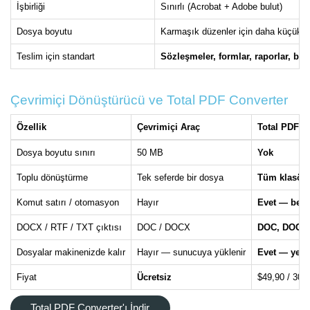
İşbirliği
Sınırlı (Acrobat + Adobe bulut)
Dosya boyutu
Karmaşık düzenler için daha küçük
Teslim için standart
Sözleşmeler, formlar, raporlar, bas
Çevrimiçi Dönüştürücü ve Total PDF Converter
Özellik
Çevrimiçi Araç
Total PDF C
Dosya boyutu sınırı
50 MB
Yok
Toplu dönüştürme
Tek seferde bir dosya
Tüm klasörl
Komut satırı / otomasyon
Hayır
Evet — beti
DOCX / RTF / TXT çıktısı
DOC / DOCX
DOC, DOCX, 
Dosyalar makinenizde kalır
Hayır — sunucuya yüklenir
Evet — yere
Fiyat
Ücretsiz
$49,90 / 30 
Total PDF Converter'ı İndir