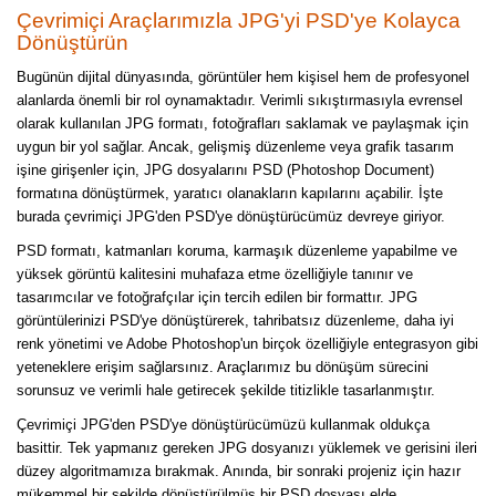
Çevrimiçi Araçlarımızla JPG'yi PSD'ye Kolayca
Dönüştürün
Bugünün dijital dünyasında, görüntüler hem kişisel hem de profesyonel
alanlarda önemli bir rol oynamaktadır. Verimli sıkıştırmasıyla evrensel
olarak kullanılan JPG formatı, fotoğrafları saklamak ve paylaşmak için
uygun bir yol sağlar. Ancak, gelişmiş düzenleme veya grafik tasarım
işine girişenler için, JPG dosyalarını PSD (Photoshop Document)
formatına dönüştürmek, yaratıcı olanakların kapılarını açabilir. İşte
burada çevrimiçi JPG'den PSD'ye dönüştürücümüz devreye giriyor.
PSD formatı, katmanları koruma, karmaşık düzenleme yapabilme ve
yüksek görüntü kalitesini muhafaza etme özelliğiyle tanınır ve
tasarımcılar ve fotoğrafçılar için tercih edilen bir formattır. JPG
görüntülerinizi PSD'ye dönüştürerek, tahribatsız düzenleme, daha iyi
renk yönetimi ve Adobe Photoshop'un birçok özelliğiyle entegrasyon gibi
yeteneklere erişim sağlarsınız. Araçlarımız bu dönüşüm sürecini
sorunsuz ve verimli hale getirecek şekilde titizlikle tasarlanmıştır.
Çevrimiçi JPG'den PSD'ye dönüştürücümüzü kullanmak oldukça
basittir. Tek yapmanız gereken JPG dosyanızı yüklemek ve gerisini ileri
düzey algoritmamıza bırakmak. Anında, bir sonraki projeniz için hazır
mükemmel bir şekilde dönüştürülmüş bir PSD dosyası elde