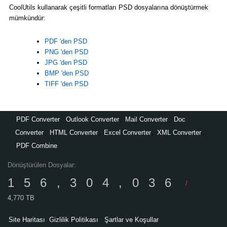
CoolUtils kullanarak çeşitli formatları PSD dosyalarına dönüştürmek
mümkündür:
PDF 'den PSD
PNG 'den PSD
JPG 'den PSD
BMP 'den PSD
TIFF 'den PSD
PDF Converter
,
Outlook Converter
,
Mail Converter
,
Doc
Converter
,
HTML Converter
,
Excel Converter
,
XML Converter
,
PDF Combine
Dönüştürülen Dosyalar:
156,304,036
/
4,770 TB
Site Haritası
Gizlilik Politikası
Şartlar ve Koşullar