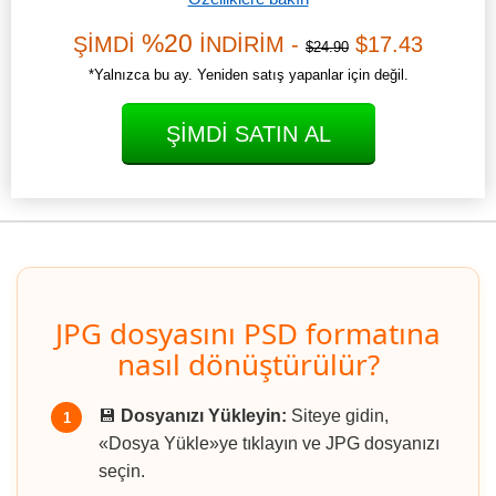
%20
ŞİMDİ
İNDİRİM -
$17.43
$24.90
*Yalnızca bu ay. Yeniden satış yapanlar için değil.
ŞIMDI SATIN AL
JPG dosyasını PSD formatına
nasıl dönüştürülür?
💾
Dosyanızı Yükleyin:
Siteye gidin,
1
«Dosya Yükle»ye tıklayın ve JPG dosyanızı
seçin.