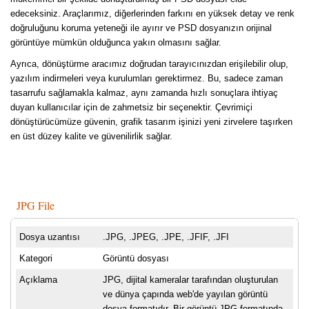
edeceksiniz. Araçlarımız, diğerlerinden farkını en yüksek detay ve renk
doğruluğunu koruma yeteneği ile ayırır ve PSD dosyanızın orijinal
görüntüye mümkün olduğunca yakın olmasını sağlar.
Ayrıca, dönüştürme aracımız doğrudan tarayıcınızdan erişilebilir olup,
yazılım indirmeleri veya kurulumları gerektirmez. Bu, sadece zaman
tasarrufu sağlamakla kalmaz, aynı zamanda hızlı sonuçlara ihtiyaç
duyan kullanıcılar için de zahmetsiz bir seçenektir. Çevrimiçi
dönüştürücümüze güvenin, grafik tasarım işinizi yeni zirvelere taşırken
en üst düzey kalite ve güvenilirlik sağlar.
JPG File
Dosya uzantısı
.JPG, .JPEG, .JPE, .JFIF, .JFI
Kategori
Görüntü dosyası
Açıklama
JPG, dijital kameralar tarafından oluşturulan
ve dünya çapında web'de yayılan görüntü
dosya formatıdır. Bir görüntü JPG formatında