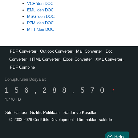
VCF 'den DOC
EML 'den DOC
MSG 'den DOC
P7M 'den DOC
MHT 'den DOC
PDF Converter
,
Outlook Converter
,
Mail Converter
,
Doc
Converter
,
HTML Converter
,
Excel Converter
,
XML Converter
,
PDF Combine
Dönüştürülen Dosyalar:
156,288,570
/
4,770 TB
Site Haritası
Gizlilik Politikası
Şartlar ve Koşullar
© 2003-2026 CoolUtils Development. Tüm hakları saklıdır.