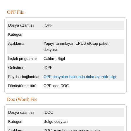
OPF File
Dosya uzantısı
.OPF
Kategori
Açıklama
Yapıyı tanımlayan EPUB eKitap paket
dosyası.
İlişkili programlar
Calibre, Sigil
Geliştiren
IDPF
Faydalı bağlantılar
OPF dosyaları hakkında daha ayrıntılı bilgi
Dönüştürme türü
OPF 'den DOC
Doc (Word) File
Dosya uzantısı
.DOC
Kategori
Belge dosyası
Açıklama
DOC, işaretleme ve zengin metin