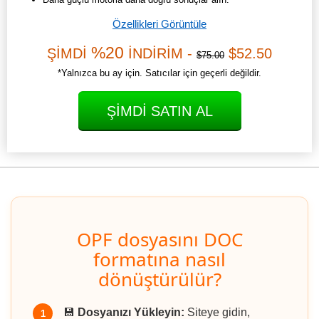
Özellikleri Görüntüle
%20
ŞİMDİ
İNDİRİM -
$52.50
$75.00
*Yalnızca bu ay için. Satıcılar için geçerli değildir.
ŞIMDI SATIN AL
OPF dosyasını DOC
formatına nasıl
dönüştürülür?
💾
Dosyanızı Yükleyin:
Siteye gidin,
1