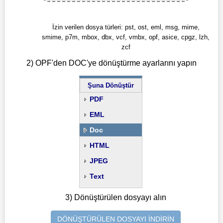
İzin verilen dosya türleri: pst, ost, eml, msg, mime,
smime, p7m, mbox, dbx, vcf, vmbx, opf, asice, cpgz, lzh,
zcf
2) OPF'den DOC'ye dönüştürme ayarlarını yapın
Şuna Dönüştür
PDF
EML
Doc
HTML
JPEG
Text
3) Dönüştürülen dosyayı alın
DÖNÜŞTÜRÜLEN DOSYAYI İNDİRİN