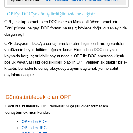
Faydalı bağlantılar
DOC dosyaları hakkında daha ayrıntılı bilgi
OPF'yi DOC'ye dönüştürdüğünüzde ne değişir
OPF, e-kitap formatı iken DOC ise eski Microsoft Word formatı'dir.
Dönüştürme, belgeyi DOC formatına taşır; böylece doğru düzenleyicide
düzgün açılır.
OPF dosyasını DOC'ye dönüştürmek metin, biçimlendirme, görüntüler
ve düzenin büyük bölümü öğesini korur. Elde edilen DOC dosyası
kaynakla karşılaştırılabilir boyutundadır. OPF ile DOC arasında küçük
boşluk veya yazı tipi değişiklikleri olabilir. OPF yeniden akıtılabilir bir e-
kitaptır, bu nedenle sonuç okuyucuya uyum sağlamak yerine sabit
sayfalara sahiptir.
Dönüştürülecek olan OPF
CoolUtils kullanarak OPF dosyalarını çeşitli diğer formatlara
dönüştürmek mümkündür:
OPF 'den PDF
OPF 'den JPG