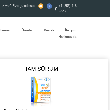
nız var? Bize şu adresten
+1 (855) 418-
2323
ulaması
Ürünler
Destek
İletişim
Hakkımızda
TAM SÜRÜM