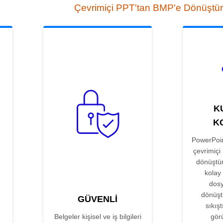
Çevrimiçi PPT'tan BMP'e Dönüştü
K
K
PowerPoin
çevrimiçi
dönüştü
kolay 
dosy
dönüşt
GÜVENLI
sıkış
Belgeler kişisel ve iş bilgileri
gör