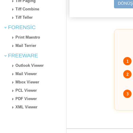
Tiff Paging
DÖNÜŞT
Tiff Combine
Tiff Teller
FORENSIC
Print Maestro
Mail Terrier
FREEWARE
1
Outlook Viewer
Mail Viewer
2
Mbox Viewer
PCL Viewer
3
PDF Viewer
XML Viewer