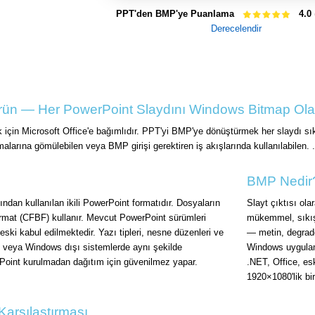
PPT'den BMP'ye Puanlama
4.0
Derecelendir
ün — Her PowerPoint Slaydını Windows Bitmap Ola
için Microsoft Office'e bağımlıdır. PPT'yi BMP'ye dönüştürmek her slaydı s
alarına gömülebilen veya BMP girişi gerektiren iş akışlarında kullanılabilen. 
BMP Nedir
ndan kullanılan ikili PowerPoint formatıdır. Dosyaların
Slayt çıktısı ol
 format (CFBF) kullanır. Mevcut PowerPoint sürümleri
mükemmel, sıkış
eski kabul edilmektedir. Yazı tipleri, nesne düzenleri ve
— metin, degrade
ri veya Windows dışı sistemlerde aynı şekilde
Windows uygulama
rPoint kurulmadan dağıtım için güvenilmez yapar.
.NET, Office, es
1920×1080'lik bir
arşılaştırması