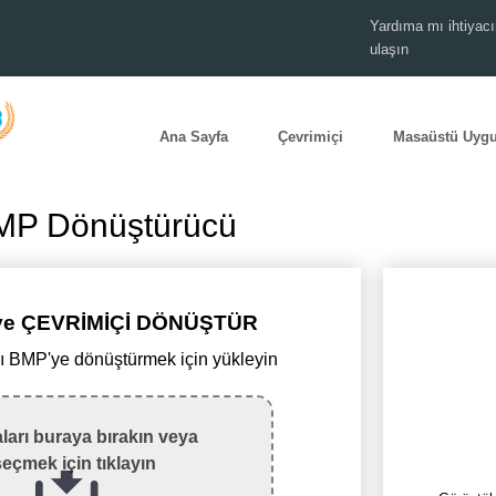
Yardıma mı ihtiyacı
ulaşın
Ana Sayfa
Çevrimiçi
Masaüstü Uyg
BMP Dönüştürücü
'ye ÇEVRİMİÇİ DÖNÜŞTÜR
ı BMP'ye dönüştürmek için yükleyin
ları buraya bırakın veya
seçmek için tıklayın