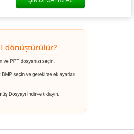
ŞIMDI SATIN AL
l dönüştürülür?
ın ve PPT dosyanızı seçin.
k BMP seçin ve gerekirse ek ayarları
ş Dosyayı İndir»e tıklayın.