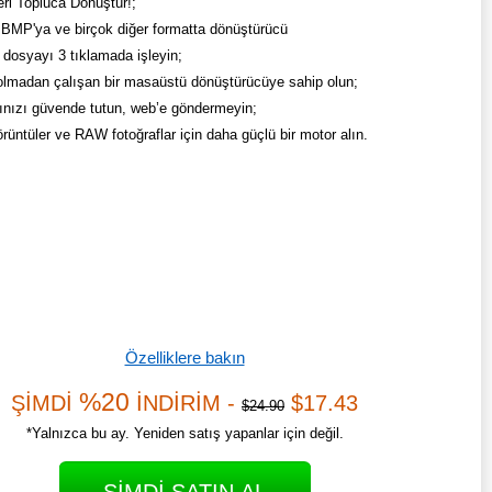
eri Topluca Dönüştür!;
BMP'ya ve birçok diğer formatta dönüştürücü
 dosyayı 3 tıklamada işleyin;
 olmadan çalışan bir masaüstü dönüştürücüye sahip olun;
ınızı güvende tutun, web’e göndermeyin;
üntüler ve RAW fotoğraflar için daha güçlü bir motor alın.
Özelliklere bakın
%20
ŞİMDİ
İNDİRİM -
$17.43
$24.90
*Yalnızca bu ay. Yeniden satış yapanlar için değil.