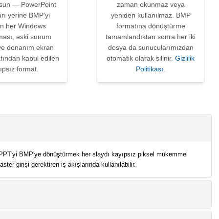
rsun — PowerPoint
zaman okunmaz veya
rı yerine BMP'yi
yeniden kullanılmaz. BMP
n her Windows
formatına dönüştürme
ması, eski sunum
tamamlandıktan sonra her iki
 ve donanım ekran
dosya da sunucularımızdan
afından kabul edilen
otomatik olarak silinir.
Gizlilik
ıpsız format.
Politikası
.
r. PPT'yi BMP'ye dönüştürmek her slaydı kayıpsız piksel mükemmel
er girişi gerektiren iş akışlarında kullanılabilir.