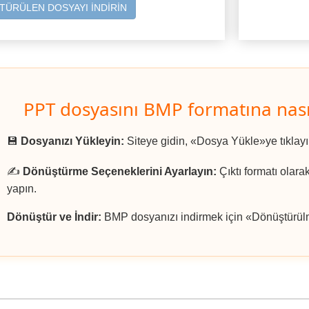
ÜRÜLEN DOSYAYI İNDİRİN
PPT dosyasını BMP formatına nası
💾
Dosyanızı Yükleyin:
Siteye gidin, «Dosya Yükle»ye tıklay
✍️
Dönüştürme Seçeneklerini Ayarlayın:
Çıktı formatı olara
yapın.
Dönüştür ve İndir:
BMP dosyanızı indirmek için «Dönüştürülmü