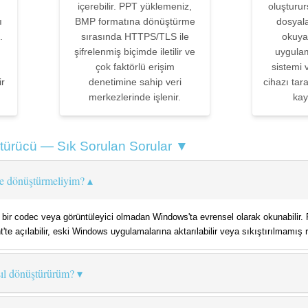
içerebilir. PPT yüklemeniz,
oluşturu
ı
BMP formatına dönüştürme
dosyala
.
sırasında HTTPS/TLS ile
okuya
şifrelenmiş biçimde iletilir ve
uygula
ı
çok faktörlü erişim
sistemi
ir
denetimine sahip veri
cihazı tar
merkezlerinde işlenir.
kay
ürücü — Sık Sorulan Sorular ▼
ye dönüştürmeliyim?
 bir codec veya görüntüleyici olmadan Windows'ta evrensel olarak okunabili
te açılabilir, eski Windows uygulamalarına aktarılabilir veya sıkıştırılmamış rast
ıl dönüştürürüm?