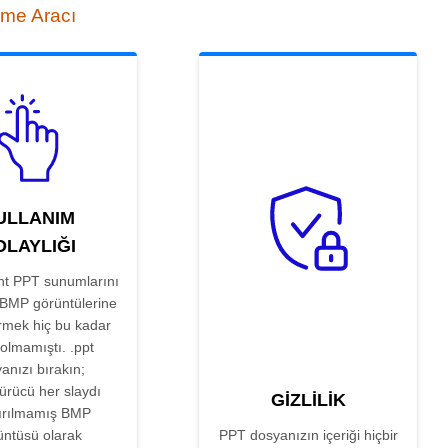
rme Aracı
ULLANIM
OLAYLIĞI
t PPT sunumlarını
 BMP görüntülerine
rmek hiç bu kadar
olmamıştı. .ppt
anızı bırakın;
ürücü her slaydı
GIZLILIK
tırılmamış BMP
üntüsü olarak
PPT dosyanızın içeriği hiçbir