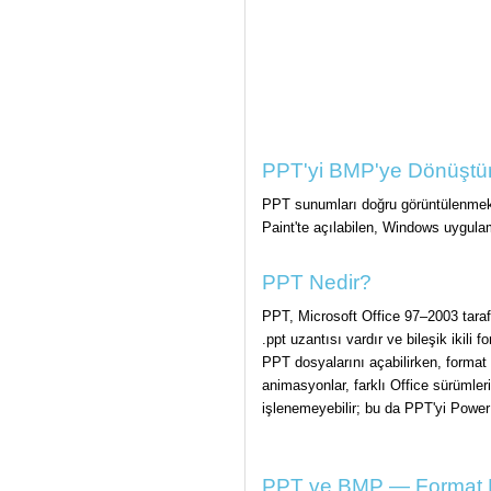
PPT'yi BMP'ye Dönüştür
PPT sunumları doğru görüntülenmek 
Paint'te açılabilen, Windows uygulam
PPT Nedir?
PPT, Microsoft Office 97–2003 tarafı
.ppt uzantısı vardır ve bileşik ikili
PPT dosyalarını açabilirken, format 
animasyonlar, farklı Office sürümle
işlenemeyebilir; bu da PPT'yi Powe
PPT ve BMP — Format K