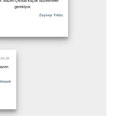
or. Bazen çıktıda küçük düzeltmeler
gerekiyor.
Zeynep Yıldız
-04-28
Bazen
Şimşek