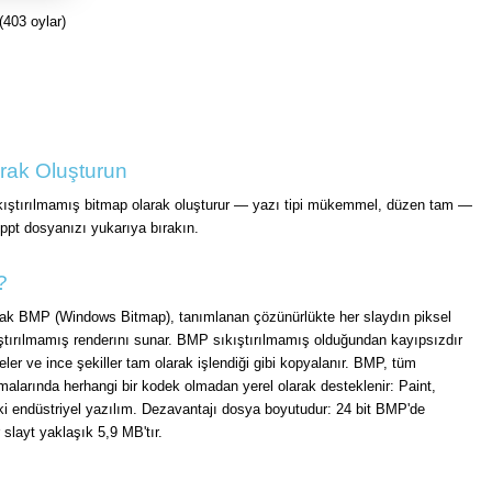
(403 oylar)
rak Oluşturun
ıkıştırılmamış bitmap olarak oluşturur — yazı tipi mükemmel, düzen tam —
.ppt dosyanızı yukarıya bırakın.
?
arak BMP (Windows Bitmap), tanımlanan çözünürlükte her slaydın piksel
tırılmamış renderını sunar. BMP sıkıştırılmamış olduğundan kayıpsızdır
ler ve ince şekiller tam olarak işlendiği gibi kopyalanır. BMP, tüm
larında herhangi bir kodek olmadan yerel olarak desteklenir: Paint,
ki endüstriyel yazılım. Dezavantajı dosya boyutudur: 24 bit BMP'de
 slayt yaklaşık 5,9 MB'tır.