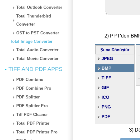
Total Outlook Converter
Total Thunderbird
Converter
OST to PST Converter
2) PPT'den BMP'
Total Image Converter
Total Audio Converter
Şuna Dönüştür
JPEG
Total Movie Converter
BMP
TIFF AND PDF APPS
TIFF
PDF Combine
GIF
PDF Combine Pro
PDF Splitter
ICO
PDF Splitter Pro
PNG
Tiff PDF Cleaner
PDF
Total PDF Printer
3) D
Total PDF Printer Pro