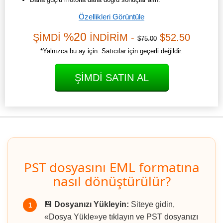
Özellikleri Görüntüle
%20
ŞİMDİ
İNDİRİM -
$52.50
$75.00
*Yalnızca bu ay için. Satıcılar için geçerli değildir.
ŞIMDI SATIN AL
PST dosyasını EML formatına
nasıl dönüştürülür?
💾
Dosyanızı Yükleyin:
Siteye gidin,
1
«Dosya Yükle»ye tıklayın ve PST dosyanızı