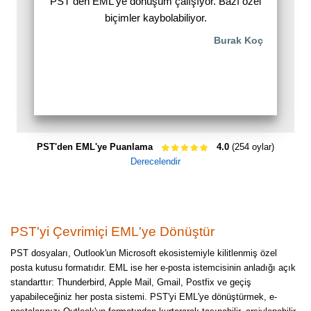
PST den EML ye dönüşüm çalışıyor. Bazı özel
biçimler kaybolabiliyor.
Burak Koç
PST'den EML'ye Puanlama
4.0
(254 oylar)
Derecelendir
PST'yi Çevrimiçi EML'ye Dönüştür
PST dosyaları, Outlook'un Microsoft ekosistemiyle kilitlenmiş özel
posta kutusu formatıdır. EML ise her e-posta istemcisinin anladığı açık
standarttır: Thunderbird, Apple Mail, Gmail, Postfix ve geçiş
yapabileceğiniz her posta sistemi. PST'yi EML'ye dönüştürmek, e-