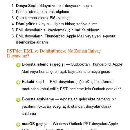
Dosya Seç
'e tıklayın ve .pst dosyanızı seçin
Format otomatik olarak algılanır
Çıktı formatı olarak
EML
'yi seçin
Dönüştür
'e tıklayın — işlem birkaç saniye sürer
EML dosyalarınızı kaydetmek için
İndir
'e tıklayın
EML dosyalarını Thunderbird, Apple Mail veya yeni e-posta
istemcinize aktarın
PST'den EML'ye Dönüştürmeye Ne Zaman İhtiyaç
Duyarsınız?
E-posta istemcisi geçişi
— Outlook'tan Thunderbird, Apple
Mail veya herhangi bir açık kaynaklı istemciye geçiş
Hukuki keşif
— EML dosyaları çoğu eKeşif platformu
tarafından kabul edilir; PST inceleme için Outlook gerektirir
E-posta arşivleme
— e-postaları gelecekte herhangi bir
yazılımın okuyabileceği açık standart dosyalar olarak
saklama
macOS geçişi
— Windows Outlook PST dosyaları Apple