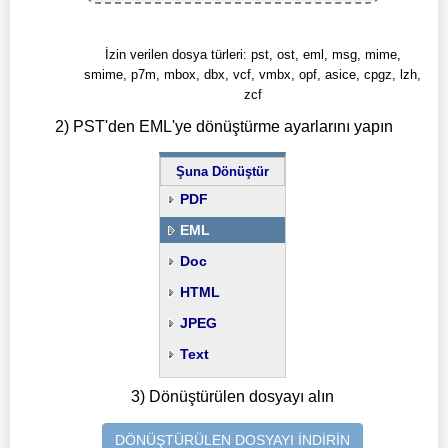
İzin verilen dosya türleri: pst, ost, eml, msg, mime,
smime, p7m, mbox, dbx, vcf, vmbx, opf, asice, cpgz, lzh,
zcf
2) PST'den EML'ye dönüştürme ayarlarını yapın
Şuna Dönüştür
PDF
EML
Doc
HTML
JPEG
Text
3) Dönüştürülen dosyayı alın
DÖNÜŞTÜRÜLEN DOSYAYI İNDİRİN