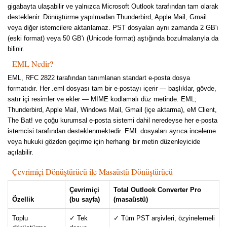
gigabayta ulaşabilir ve yalnızca Microsoft Outlook tarafından tam olarak
desteklenir. Dönüştürme yapılmadan Thunderbird, Apple Mail, Gmail
veya diğer istemcilere aktarılamaz. PST dosyaları aynı zamanda 2 GB'ı
(eski format) veya 50 GB'ı (Unicode format) aştığında bozulmalarıyla da
bilinir.
EML Nedir?
EML, RFC 2822 tarafından tanımlanan standart e-posta dosya
formatıdır. Her .eml dosyası tam bir e-postayı içerir — başlıklar, gövde,
satır içi resimler ve ekler — MIME kodlamalı düz metinde. EML;
Thunderbird, Apple Mail, Windows Mail, Gmail (içe aktarma), eM Client,
The Bat! ve çoğu kurumsal e-posta sistemi dahil neredeyse her e-posta
istemcisi tarafından desteklenmektedir. EML dosyaları ayrıca inceleme
veya hukuki gözden geçirme için herhangi bir metin düzenleyicide
açılabilir.
Çevrimiçi Dönüştürücü ile Masaüstü Dönüştürücü
Çevrimiçi
Total Outlook Converter Pro
Özellik
(bu sayfa)
(masaüstü)
Toplu
✓ Tek
✓ Tüm PST arşivleri, özyinelemeli