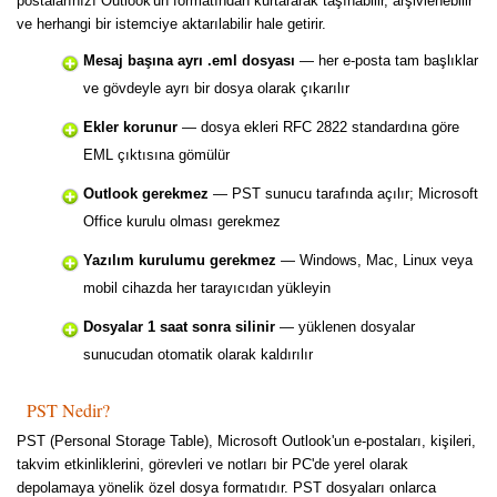
postalarınızı Outlook'un formatından kurtararak taşınabilir, arşivlenebilir
ve herhangi bir istemciye aktarılabilir hale getirir.
Mesaj başına ayrı .eml dosyası
— her e-posta tam başlıklar
ve gövdeyle ayrı bir dosya olarak çıkarılır
Ekler korunur
— dosya ekleri RFC 2822 standardına göre
EML çıktısına gömülür
Outlook gerekmez
— PST sunucu tarafında açılır; Microsoft
Office kurulu olması gerekmez
Yazılım kurulumu gerekmez
— Windows, Mac, Linux veya
mobil cihazda her tarayıcıdan yükleyin
Dosyalar 1 saat sonra silinir
— yüklenen dosyalar
sunucudan otomatik olarak kaldırılır
PST Nedir?
PST (Personal Storage Table), Microsoft Outlook'un e-postaları, kişileri,
takvim etkinliklerini, görevleri ve notları bir PC'de yerel olarak
depolamaya yönelik özel dosya formatıdır. PST dosyaları onlarca