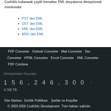
CoolUtils kullanarak çeşitli formatları EML dosyalarına dönüştürmek
mümkündür:
PST 'den EML
OST 'den EML
XML 'den EML
MSG 'den EML
PDF Converter
,
Outlook Converter
,
Mail Converter
,
Doc
Converter
,
HTML Converter
,
Excel Converter
,
XML Converter
,
PDF Combine
Dönüştürülen Dosyalar:
156,246,300
/
4,768 TB
Site Haritası
Gizlilik Politikası
Şartlar ve Koşullar
© 2003-2026 CoolUtils Development. Tüm hakları saklıdır.