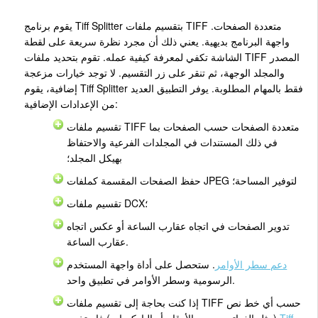
يقوم برنامج Tiff Splitter بتقسيم ملفات TIFF متعددة الصفحات.
واجهة البرنامج بديهية. يعني ذلك أن مجرد نظرة سريعة على لقطة
الشاشة تكفي لمعرفة كيفية عمله. تقوم بتحديد ملفات TIFF المصدر
والمجلد الوجهة، ثم تنقر على زر التقسيم. لا توجد خيارات مزعجة
إضافية، يقوم Tiff Splitter فقط بالمهام المطلوبة. يوفر التطبيق العديد
من الإعدادات الإضافية:
تقسيم ملفات TIFF متعددة الصفحات حسب الصفحات بما
في ذلك المستندات في المجلدات الفرعية والاحتفاظ
بهيكل المجلد؛
حفظ الصفحات المقسمة كملفات JPEG لتوفير المساحة؛
تقسيم ملفات DCX؛
تدوير الصفحات في اتجاه عقارب الساعة أو عكس اتجاه
عقارب الساعة.
دعم سطر الأوامر
. ستحصل على أداة واجهة المستخدم
الرسومية وسطر الأوامر في تطبيق واحد.
إذا كنت بحاجة إلى تقسيم ملفات TIFF حسب أي خط نص
Tiff
(مثل الفواتير حسب الأرقام أو الباركودات) فاستخدم