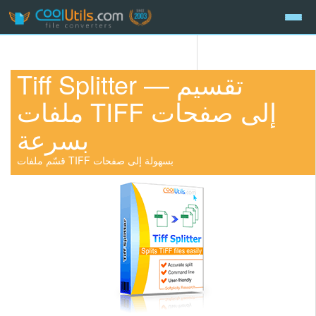
Tiff Splitter — تقسيم
ملفات TIFF إلى صفحات
بسرعة
قسّم ملفات TIFF بسهولة إلى صفحات