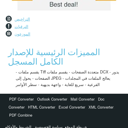
التراخيص
الترقيات
الموزعون
المميزات الرئيسية للإصدار
الكامل المسجل
- يقسم ملفات Tiff متعددة الصفحات - يقسم ملفات DCX - يدور
الصفحات - يحول إلى JPEG - يعالج الملفات في المجلدات
الفرعية - سريع للغاية - واجهة بديهية - سطر الأوامر
,
,
,
PDF Converter
Outlook Converter
Mail Converter
Doc
,
,
,
,
Converter
HTML Converter
Excel Converter
XML Converter
PDF Combine
خريطة الموقع
سياسة الخصوصية
الشروط والأحكام