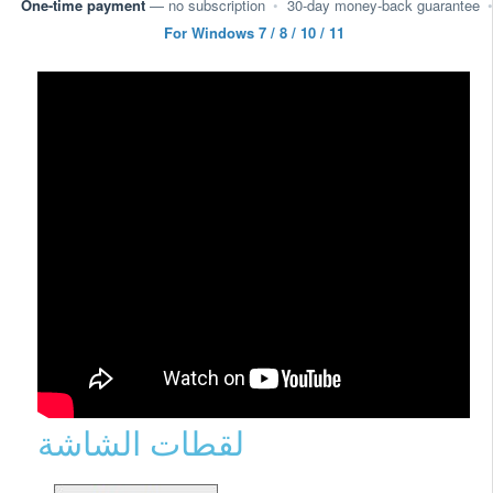
One-time payment
— no subscription
•
30-day money-back guarantee
•
For Windows 7 / 8 / 10 / 11
لقطات الشاشة