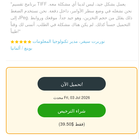
"برنامج تقسيم TIFF يعمل بشكل جيد، ليس لدينا أي مشكلة معه.
نحن نشغله في وضع سطر الأوامر، داخل دفعة. نحن نستخدم الضغط
إلى JPeg. ذلك يقلل من حجم التخزين، وهو جيد جداً. موقعك وروابط
التحميل حسناً كذلك. لم يكن هناك مشكلة في الطلب. أتمنى لك وقتاً
طيباً!"
نوربرت سيفر، مدير تكنولوجيا المعلومات
بوينغ / ألمانيا
تحميل الآن!
محدث Fri, 03 Jul 2026
شراء الترخيص
(فقط $39.50)