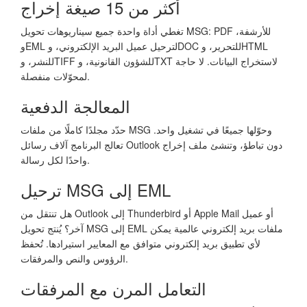
أكثر من 15 صيغة إخراج
تغطي أداة واحدة جميع سيناريوهات تحويل MSG: PDF للأرشفة،
وEML لترحيل عميل البريد الإلكتروني، وDOC للتحرير، وHTML
للنشر، وTIFF للشؤون القانونية، وTXT لاستخراج البيانات. لا حاجة
لمحوّلات منفصلة.
المعالجة الدفعية
حدّد مجلدًا كاملًا من ملفات MSG وحوّلها جميعًا في تشغيل واحد.
تعالج البرنامج آلاف رسائل Outlook دون تباطؤ، وتنشئ ملف إخراج
واحدًا لكل رسالة.
ترحيل MSG إلى EML
هل تنتقل من Outlook إلى Thunderbird أو Apple Mail أو عميل
آخر؟ يُنتج تحويل MSG إلى EML ملفات بريد إلكتروني عالمية يمكن
لأي تطبيق بريد إلكتروني متوافق مع المعايير استيرادها. تُحفظ
الرؤوس والنص والمرفقات.
التعامل المرن مع المرفقات