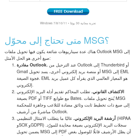
Windows 7/8/10/11 • تجربة مجانية 30 يومًا
متى تحتاج إلى محوّل MSG؟
هناك عدة سيناريوهات شائعة يكون فيها تحويل ملفات Outlook MSG إلى
صيغ أخرى هو الحل الأمثل:
عند الترحيل من Outlook إلى Thunderbird أو
مغادرة Outlook.
Gmail أو منصة بريد إلكتروني أخرى، يسد تحويل MSG إلى EML
فجوة الصيغة. EML هو المعيار العالمي الذي يقرأه كل عميل بريد
إلكتروني.
الاكتشاف القانوني.
تطلب المحاكم تقديم أدلة البريد الإلكتروني
بصيغة PDF أو TIFF مع طوابع Bates. يُنتج تحويل ملفات MSG
إلى صيغ ذات تخطيط ثابت وثائق مضادة للتلاعب وجاهزة للمحكمة
مباشرةً من أرشيف Outlook.
أرشفة البريد الإلكتروني.
غالبًا ما يتطلب الامتثال التنظيمي (HIPAA
وSOX وGDPR) سجلات البريد الإلكتروني بصيغة محايدة للمورّد.
يضمن تحويل MSG إلى PDF أن يظل الأرشيف قابلًا للوصول بغض