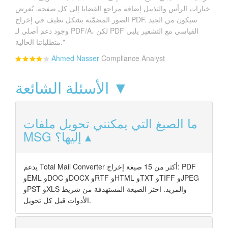
خيارات الرأس والتذييل إضافة مراجع القضايا إلى كل صفحة. تُعرض
الصور المضمّنة بشكل نظيف في إخراج PDF. سيكون من الجيد
وجود دعم أصلي لـ PDF/A، لكن PDF القياسي مع التشفير يلبي
متطلباتنا الحالية."
Ahmed Nasser
Compliance Analyst
الأسئلة الشائعة ▼
ما الصيغ التي يمكنني تحويل ملفات
MSG إليها؟
يدعم Total Mail Converter أكثر من 15 صيغة إخراج: PDF
وEML وDOC وDOCX وRTF وHTML وTXT وTIFF وJPEG
وPST وXLS والمزيد. اختر الصيغة المستهدفة من شريط
الأدوات قبل كل تحويل.