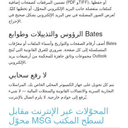
تضمين المرفقات كصفحات إضافية (PDF وTIFF)، أو حفظها
كملفات منفصلة جانب البريد الإلكتروني المحوَّل، أو تخطيها كليًا.
تُعرض الصور المضمّنة في نص البريد الإلكتروني بشكل صحيح في
الإخراج.
الرؤوس والتذييلات وطوابع Bates
أضف أرقام الصفحات والتواريخ وأسماء الملفات أو معرّفات Bates
المتسلسلة إلى كل صفحة. ضروري للفرق القانونية التي تُنتج
مجموعات وثائق جاهزة للمحكمة من أرشيفات بريد Outlook
الإلكتروني.
لا رفع سحابي
يتم كل تحويل على جهاز الكمبيوتر المحلي الخاص بك. المراسلات
التجارية السرية والاتصالات القانونية والسجلات المالية — لا شيء
يُرفع إلى خوادم خارجية. لا يلزم اتصال بالإنترنت.
المحوّلات عبر الإنترنت مقابل
محوّل MSG لسطح المكتب