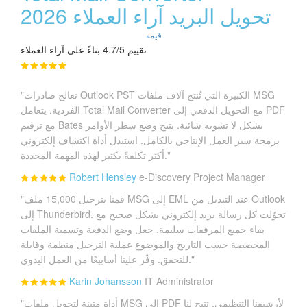
تحويل البريد آراء العملاء 2026
قيمه
تقييم 4.7/5 بناءً على آراء العملاء
"نعالج صادرات Outlook PST الكبيرة التي تُنتج آلاف ملفات MSG
الفردية. يتعامل Total Mail Converter مع التحويل الدفعي إلى PDF
مع ترقيم Bates بشكل لا تشوبه شائبة. يتيح وضع سطر الأوامر
برمجة سير العمل الإنتاجي بالكامل. استبدل أداة اكتشاف إلكتروني
أكثر تكلفةً بكثير لهذه المهمة المحددة."
Robert Hensley
e-Discovery Project Manager
"قمنا بترحيل 15,000 ملف MSG إلى EML عند التبديل من Outlook
إلى Thunderbird. تحوّلت كل رسالة بريد إلكتروني بشكل صحيح مع
بقاء جميع المرفقات سليمة. جعل وضع الدفعة وتسمية الملفات
المخصصة حسب التاريخ والموضوع عملية الترحيل منظمة وقابلة
للتحقق. وفّر علينا أسابيعًا من العمل اليدوي."
Karin Johansson
IT Administrator
"أداة متينة لتحويل ملفات MSG إلى PDF لأرشيفنا التنظيمي. تتيح لنا