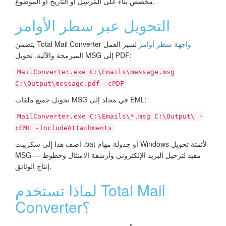
مخصص بناءً على المُرسِل أو التاريخ أو الموضوع.
التحويل عبر سطر الأوامر
واجهة سطر أوامر
لسير العمل
يتضمن Total Mail Converter
المبرمجة والآلية. تحويل MSG إلى PDF:
MailConverter.exe C:\Emails\message.msg
C:\Output\message.pdf -cPDF
تحويل جميع ملفات MSG في مجلد إلى EML:
MailConverter.exe C:\Emails\*.msg C:\Output\ -
cEML -IncludeAttachments
أضف هذا إلى سكريبت .bat أو جدولة مهام Windows لأتمتة تحويل
MSG — مفيد لترحيل البريد الإلكتروني وأرشفة الامتثال وخطوط
إنتاج الوثائق.
لماذا تستخدم Total Mail
Converter؟