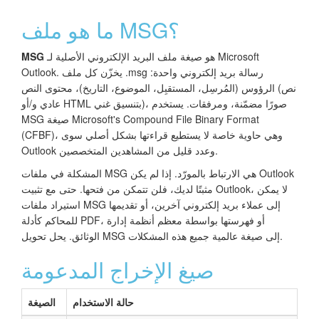
ما هو ملف MSG؟
هو صيغة ملف البريد الإلكتروني الأصلية لـ Microsoft
MSG
Outlook. يخزّن كل ملف .msg رسالة بريد إلكتروني واحدة:
الرؤوس (المُرسِل، المستقبِل، الموضوع، التاريخ)، محتوى النص (نص
عادي و/أو HTML بتنسيق غني)، صورًا مضمّنة، ومرفقات. يستخدم
MSG صيغة Microsoft's Compound File Binary Format
(CFBF)، وهي حاوية خاصة لا يستطيع قراءتها بشكل أصلي سوى
Outlook وعدد قليل من المشاهدين المتخصصين.
المشكلة في ملفات MSG هي الارتباط بالمورّد. إذا لم يكن Outlook
مثبتًا لديك، فلن تتمكن من فتحها. حتى مع تثبيت Outlook، لا يمكن
استيراد ملفات MSG إلى عملاء بريد إلكتروني آخرين، أو تقديمها
للمحاكم كأدلة PDF، أو فهرستها بواسطة معظم أنظمة إدارة
الوثائق. يحل تحويل MSG إلى صيغة عالمية جميع هذه المشكلات.
صيغ الإخراج المدعومة
حالة الاستخدام
الصيغة