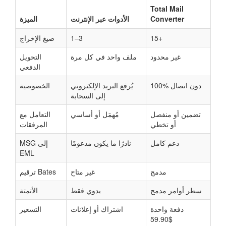
Total Mail
Converter
الأدوات عبر الإنترنت
الميزة
15+
1–3
صيغ الإخراج
غير محدود
ملف واحد في كل مرة
التحويل
الدفعي
100% دون اتصال
يُرفع البريد الإلكتروني
الخصوصية
إلى السحابة
تضمين أو منفصل
مُهمَل أو أساسي
التعامل مع
أو تخطي
المرفقات
دعم كامل
نادرًا ما يكون مدعومًا
MSG إلى
EML
مدمج
غير متاح
ترقيم Bates
سطر أوامر مدمج
يدوي فقط
الأتمتة
دفعة واحدة
اشتراك أو إعلانات
التسعير
$59.90