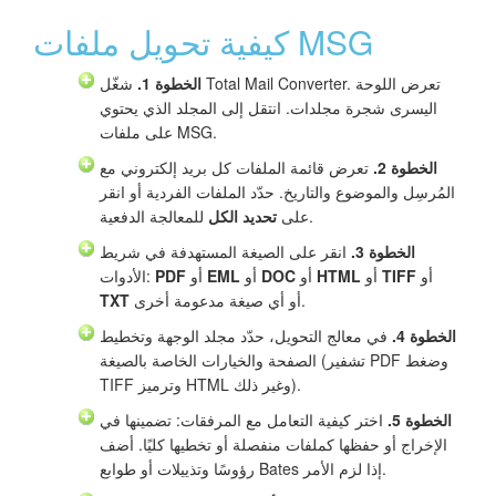
كيفية تحويل ملفات MSG
الخطوة 1.
شغّل Total Mail Converter. تعرض اللوحة
اليسرى شجرة مجلدات. انتقل إلى المجلد الذي يحتوي
على ملفات MSG.
الخطوة 2.
تعرض قائمة الملفات كل بريد إلكتروني مع
المُرسِل والموضوع والتاريخ. حدّد الملفات الفردية أو انقر
للمعالجة الدفعية.
على
تحديد الكل
الخطوة 3.
انقر على الصيغة المستهدفة في شريط
أو
TIFF
أو
HTML
أو
DOC
أو
EML
أو
PDF
الأدوات:
أو أي صيغة مدعومة أخرى.
TXT
الخطوة 4.
في معالج التحويل، حدّد مجلد الوجهة وتخطيط
الصفحة والخيارات الخاصة بالصيغة (تشفير PDF وضغط
TIFF وترميز HTML وغير ذلك).
الخطوة 5.
اختر كيفية التعامل مع المرفقات: تضمينها في
الإخراج أو حفظها كملفات منفصلة أو تخطيها كليًا. أضف
رؤوسًا وتذييلات أو طوابع Bates إذا لزم الأمر.