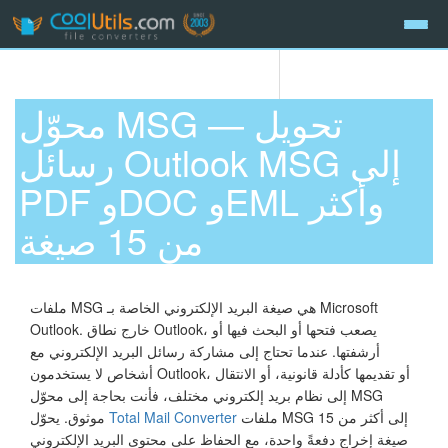
محوّل MSG — تحويل
رسائل Outlook MSG إلى
PDF وDOC وEML وأكثر
من 15 صيغة
ملفات MSG هي صيغة البريد الإلكتروني الخاصة بـ Microsoft
Outlook. خارج نطاق Outlook، يصعب فتحها أو البحث فيها أو
أرشفتها. عندما تحتاج إلى مشاركة رسائل البريد الإلكتروني مع
أشخاص لا يستخدمون Outlook، أو تقديمها كأدلة قانونية، أو الانتقال
إلى نظام بريد إلكتروني مختلف، فأنت بحاجة إلى محوّل MSG
ملفات MSG إلى أكثر من 15
Total Mail Converter
موثوق. يحوّل
صيغة إخراج دفعةً واحدة، مع الحفاظ على محتوى البريد الإلكتروني