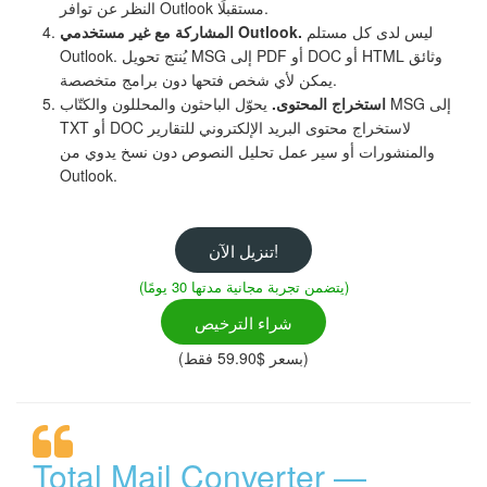
النظر عن توافر Outlook مستقبلًا.
ليس لدى كل مستلم
المشاركة مع غير مستخدمي Outlook.
Outlook. يُنتج تحويل MSG إلى PDF أو DOC أو HTML وثائق
يمكن لأي شخص فتحها دون برامج متخصصة.
استخراج المحتوى.
يحوّل الباحثون والمحللون والكتّاب MSG إلى
TXT أو DOC لاستخراج محتوى البريد الإلكتروني للتقارير
والمنشورات أو سير عمل تحليل النصوص دون نسخ يدوي من
Outlook.
تنزيل الآن!
(يتضمن تجربة مجانية مدتها 30 يومًا)
شراء الترخيص
(بسعر $59.90 فقط)
Total Mail Converter —