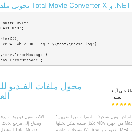
تحويل ملفات الفيديو باستخدام Total Movie Converter X و .NET
Source.avi";

Dest.mp4";

rterX();

-cMP4 -vb 2000 -log c:\\test\\Movie.log");

y(cnv.ErrorMessage))

محول ملفات الفيديو للخ
يم 4.7/5 بناءً على آراء
العمل
العملاء
"نظام إدارة التعلم لدينا يقبل تسجيلات الدورات من المدربين
بكل صيغة يمكن تخيلها: MOV من أجهزة Mac، و WMV من
مسجلات شاشة Windows القديمة، و MP4 من الهواتف.