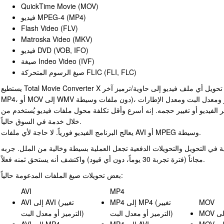
QuickTime Movie (MOV)
فيديو MPEG-4 (MP4)
Flash Video (FLV)
Matroska Video (MKV)
فيديو DVD (VOB, IFO)
صيغة Indeo Video (IVF)
صيغ الرسوم المتحركة FLIC (FLI, FLC)
يستطيع Total Movie Converter X تحويل أي ملف فيديو إلى حاوية/ترميز آخر (مثلاً AVI إلى
MP4، أو MOV إلى WMV دون ملفات وسيطة)، وتغيير الترميز ومعدل البت ومعدل الإطارات
ر الفيديو أو تغيير حجمه. إنه أسرع وأقل تكلفة محول ملفات فيديو يُستخدم من
خلال خدمة في السوق حالياً.
يعالج البرنامج الفيديو فورياً. لا حاجة لأي ملفات AVI أو MPEG وسيطة.
ة في التحويل والتحويلات الدفعية تجعل العملية بسيطة وخالية من الملل. جربه
مجاناً (فترة تجربة 30 يوماً، دون أي قيود) واكتشف أنه يستحق ثمنه فعلاً.
بعض تحويلات صيغ الملفات المدعومة حالياً:
AVI
MP4
MOV
MP4 إلى MP4 (تغيير
AVI إلى AVI (تغيير
الترميز أو معدل البت)
الترميز أو معدل البت)