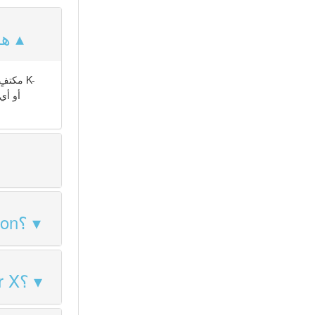
هل
كيف أدمج Total Movie Converter X مع PHP أو .NET أو Python؟
ما الفرق بين Total Movie Converter و Total Movie Converter X؟