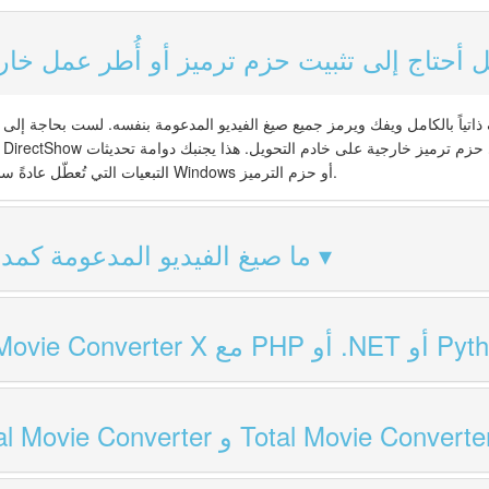
 أحتاج إلى تثبيت حزم ترميز أو أُطر عمل خار
التبعيات التي تُعطّل عادةً سلاسل معالجة الفيديو كلما تغير Windows أو حزم الترميز.
ما صيغ الفيديو المدعومة كم