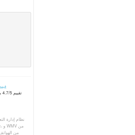
قيمه
تقي