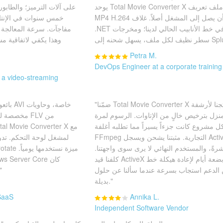
يوحد Total Movie Converter X كل شيء على ملف تعريف
MP4 H.264 واحد قبل أن يصل إلى المشغل أصلاً. غلاف
.NET يندمج في خط الأنابيب الحالي لدينا؛ ومخرجات -log
ل شحنه إلى Splunk."
Petra M.
DevOps Engineer at a corporate trainin
 a video-streaming
"ضمّنا Total Movie Converter X في منتجنا لأرشفة
منزل بترخيص خالٍ من الإتاوات. الرسوم لمرة
ل مشروع كانت جزءاً يسيراً مما تطلبه أغلفة
FFmpeg التجارية. مثبتنا يشحن ويسجل ActiveX، وتطبيقنا
رةً، والمستخدم النهائي لا يرى سوى واجهتنا.
كلفنا قيد ActiveX بنظام 32 بت بضعة أيام لإعادة هيكلة خط
ن الدعم استجاب بسرعة عندما سألنا عن حلول
العامل الحاسم 
بديلة."
 SaaS
Annika L.
Independent Software Vendor