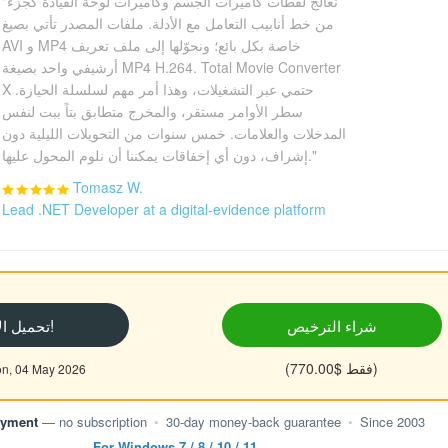
"نعالج لقطات كاميرات الجسم وكاميرات لوحة القيادة كجزء
من خط أنابيب التعامل مع الأدلة. ملفات المصدر تأتي بصيغ
AVI و MP4 خاصة بكل بائع؛ ونحوّلها إلى ملف تعريف
أرشيفي واحد بصيغة MP4 H.264. Total Movie Converter
X حتمي عبر التشغيلات، وهذا أمر مهم لسلسلة الحيازة.
سطر الأوامر مستقر، والمخرج متطابق بتاً ببت لنفس
المدخلات والعلامات. خمس سنوات من التحويلات الليلية دون
إشراف، دون أي إخفاقات يمكننا أن نلوم المحول عليها."
Tomasz W.
Lead .NET Developer at a digital-evidence platform
شراء الترخيص
تحميل الآن!
(فقط $770.00)
محدث , 04 May 2026
ayment
— no subscription
•
30-day money-back guarantee
•
Since 2003
For Windows 7 / 8 / 10 / 11