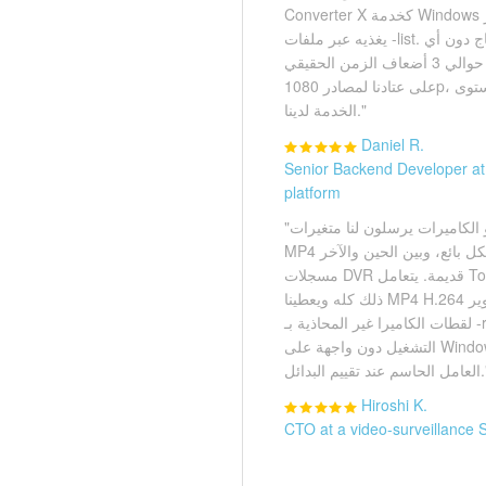
Converter X كخدمة Windows على آلات الترميز؛ والطابور
يغذيه عبر ملفات -list. خمس سنوات في الإنتاج دون أي
مفاجآت. سرعة المعالجة حوالي 3 أضعاف الزمن الحقيقي
على عتادنا لمصادر 1080p، وهذا يكفي لاتفاقية مستوى
الخدمة لدينا."
Daniel R.
Senior Backend Developer at
platform
"بائعو الكاميرات يرسلون لنا متغيرات AVI خاصة، وحاويات
MP4 مخصصة لكل بائع، وبين الحين والآخر FLV من
مسجلات DVR قديمة. يتعامل Total Movie Converter X مع
ذلك كله ويعطينا MP4 H.264 لمشغل لوحة التحكم. تدوير
لقطات الكاميرا غير المحاذية بـ -rotate ميزة نستخدمها يومياً.
التشغيل دون واجهة على Windows Server Core كان
عند تقييم البدائل."
Hiroshi K.
CTO at a video-surveillance