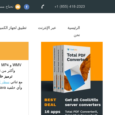
+1 (855) 418-2323
تحتاج مسا
الرئيسية
عبر الإنترنت
تطبيق لجهاز الكمبي
نحن
و MPEG و MOV و FLV و MKV وأكثر من 15 صيغة فيديو أخرى —
ترميز خا
مربعات حوار، ولا نوافذ منبثقة. يأتي Total Movie Converter X مع ثنائي
سطر ال