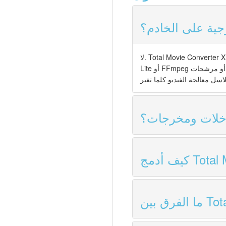
جية على الخادم؟
لا. Total Movie Converter X مكتفٍ ذاتياً بالكامل ويفك ويرمز جميع صيغ الفيديو المدعومة بنفسه. لست بحاجة إلى K-
Lite أو FFmpeg أو مرشحات DirectShow أو أي حزم ترميز خارجية على خادم التحويل. هذا يجنبك دوامة تحديثات
دخلات ومخرجات؟