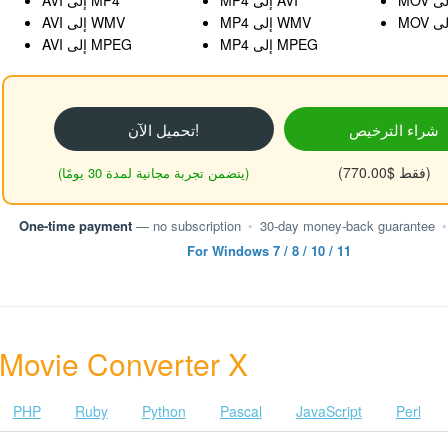
MP4 إلى AVI
AVI إلى MP4
MP4 إلى WMV
AVI إلى WMV
MP4 إلى MPEG
AVI إلى MPEG
شراء الترخيص
تحميل الآن!
(فقط $770.00)
(يتضمن تجربة مجانية لمدة 30 يومًا)
One-time payment
— no subscription
•
30-day money-back guarantee
•
For Windows 7 / 8 / 10 / 11
أمثلة على vie Converter X
PHP
Ruby
Python
Pascal
JavaScript
Perl