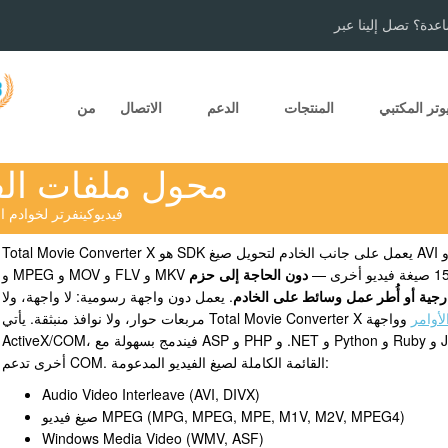
عدة؟ تصل إلينا عبر
وتر المكتبي
المنتجات
الدعم
الاتصال
من
محول ملفات الفي
Total Movie Converter X - فيديوكينفرتر لخو
Total Movie Converter X هو SDK يعمل على جانب الخادم لتحويل صيغ AVI و MP4 و WMV
دون الحاجة إلى حزم
رجية أو أُطر عمل وسائط على الخادم
. يعمل دون واجهة رسومية: لا واجهة، ولا
أوامر
وواجهة
ActiveX/COM، فيندمج بسهولة مع ASP و PHP و .NET و Python و Ruby و Java وأي خلفية
أخرى تدعم COM. القائمة الكاملة لصيغ الفيديو المدعومة:
Audio Video Interleave (AVI, DIVX)
صيغ فيديو MPEG (MPG, MPEG, MPE, M1V, M2V, MPEG4)
Windows Media Video (WMV, ASF)