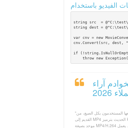
string src  = @"C:\test\
string dest = @"C:\test\
var cnv = new MovieConve
cnv.Convert(src, dest, "
if (!string.IsNullOrEmpt
وادم آراء
اء 2026
"نستقبل فيديوهات يرفعها المستخدمون بكل الصيغ، من AVI
القديم إلى MP4 الحديث بترميز H.265، ونحتاج إلى مرجع
موحد بصيغة MP4/H.264 للمشغل. يعمل Total Movie