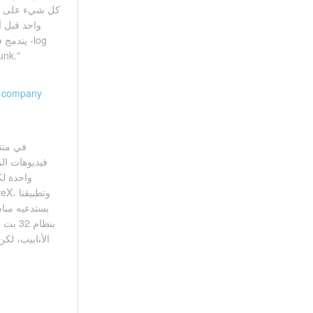
سطر نظيف لكل ملف، يسه
g company
فيديوهات ال
واحدة لك
يستدعيه مباش
الأنابيب، لك