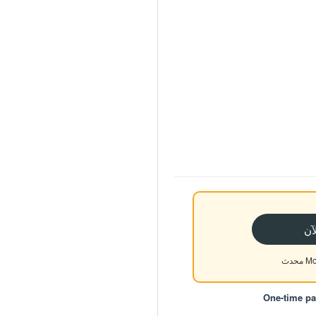
Mon
One-time p