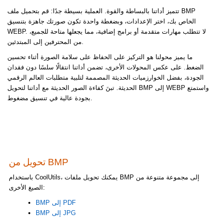
تتميز أداتنا بالبساطة والقوة. العملية بسيطة جدًا: قم بتحميل ملف BMP
الخاص بك، اختر الإعدادات، وبضغطة واحدة تكون صورتك جاهزة بتنسيق
WEBP. لا تتطلب مهارات متقدمة أو برامج إضافية، مما يجعلها متاحة للجميع،
من المحترفين إلى المبتدئين.
ما يميز محولنا هو التركيز على الحفاظ على سلامة الصورة أثناء تحسين
الضغط. على عكس المحولات الأخرى، تضمن أداتنا انتقالًا سلسًا دون فقدان
الجودة، بفضل الخوارزميات الحديثة المصممة لتلبية متطلبات العالم الرقمي
الحديثة. تبنَ كفاءة الصور الحديثة مع أداتنا لتحويل BMP إلى WEBP واستمتع
بجودة عالية في تنسيق مضغوط.
تحويل من BMP
باستخدام CoolUtils، يمكنك تحويل ملفات BMP إلى مجموعة متنوعة من
الصيغ الأخرى:
BMP إلى PDF
BMP إلى JPG