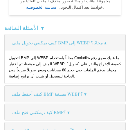
مجموعة بيانات أو مكتبة صور. يُحذف الملفان تلقائيًا من
.
خوادمنا بعد اكتمال التحويل.
سياسة الخصوصية
الأسئلة الشائعة ▼
كيف يمكنني تحويل ملف BMP إلى WEBP مجانًا؟
لتحويل BMP إلى WEBP مجاناً باستخدام Coolutils، ما عليك سوى رفع
الملف إلى موقعنا، ثم اختيار WEBP كصيغة الإخراج والنقر على "تحويل".
محولنا يدعم الملفات حتى حجم 80 ميجابايت ويوفر تحويلاً سريعاً دون
الحاجة للتسجيل أو تثبيت أي برامج إضافية.
كيف أحفظ ملف BMP بصيغة WEBP؟
كيف يمكنني فتح ملف BMP؟