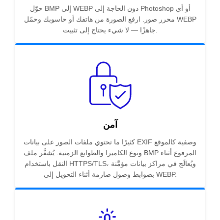
حوّل BMP إلى WEBP دون الحاجة إلى Photoshop أو أي
محرر صور. ارفع الصورة من هاتفك أو حاسوبك وحمّل WEBP
جاهزًا — لا شيء يحتاج إلى تثبيت.
آمن
كثيرًا ما تحتوي ملفات الصور على بيانات EXIF وصفية كالموقع
ونوع الكاميرا والطوابع الزمنية. يُشفَّر ملف BMP المرفوع أثناء
النقل باستخدام HTTPS/TLS، ويُعالَج في مراكز بيانات مؤمَّنة
بضوابط وصول صارمة أثناء التحويل إلى WEBP.