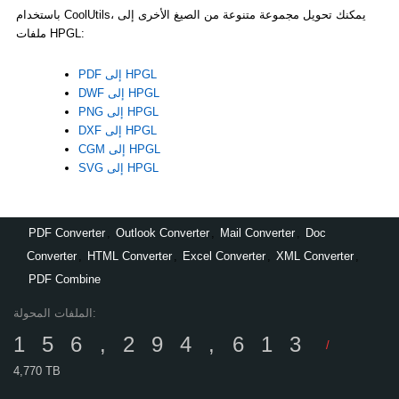
باستخدام CoolUtils، يمكنك تحويل مجموعة متنوعة من الصيغ الأخرى إلى
ملفات HPGL:
PDF إلى HPGL
DWF إلى HPGL
PNG إلى HPGL
DXF إلى HPGL
CGM إلى HPGL
SVG إلى HPGL
PDF Converter
,
Outlook Converter
,
Mail Converter
,
Doc
Converter
,
HTML Converter
,
Excel Converter
,
XML Converter
,
PDF Combine
الملفات المحولة:
156,294,613
/
4,770 TB