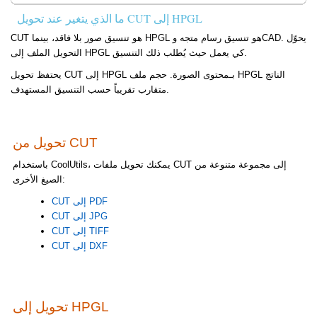
ما الذي يتغير عند تحويل CUT إلى HPGL
CUT هو تنسيق صور بلا فاقد، بينما HPGL هو تنسيق رسام متجه وCAD. يحوّل
التحويل الملف إلى HPGL كي يعمل حيث يُطلب ذلك التنسيق.
يحتفظ تحويل CUT إلى HPGL بـمحتوى الصورة. حجم ملف HPGL الناتج
متقارب تقريباً حسب التنسيق المستهدف.
تحويل من CUT
باستخدام CoolUtils، يمكنك تحويل ملفات CUT إلى مجموعة متنوعة من
الصيغ الأخرى:
CUT إلى PDF
CUT إلى JPG
CUT إلى TIFF
CUT إلى DXF
تحويل إلى HPGL