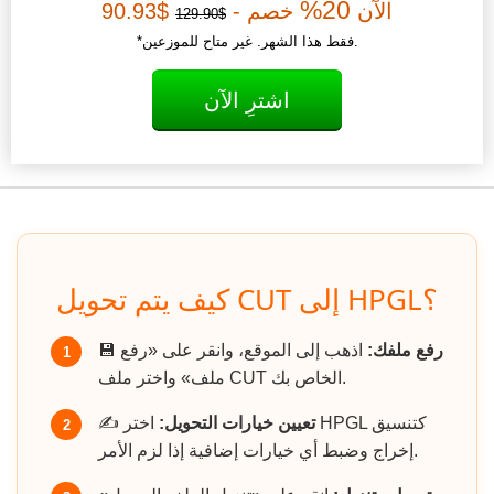
20%
الآن
خصم -
$90.93
$129.90
*فقط هذا الشهر. غير متاح للموزعين.
اشترِ الآن
كيف يتم تحويل CUT إلى HPGL؟
رفع ملفك:
اذهب إلى الموقع، وانقر على «رفع
💾
1
ملف» واختر ملف CUT الخاص بك.
تعيين خيارات التحويل:
اختر HPGL كتنسيق
✍️
2
إخراج وضبط أي خيارات إضافية إذا لزم الأمر.