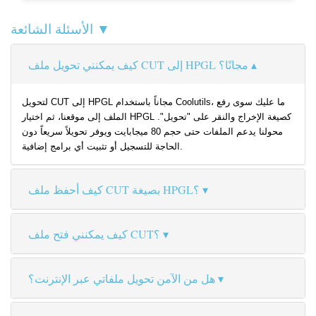
الأسئلة الشائعة ▼
كيف يمكنني تحويل ملف CUT إلى HPGL مجانًا؟
لتحويل CUT إلى HPGL مجاناً باستخدام Coolutils، ما عليك سوى رفع
الملف إلى موقعنا، ثم اختيار HPGL كصيغة الإخراج والنقر على "تحويل".
محولنا يدعم الملفات حتى حجم 80 ميجابايت ويوفر تحويلاً سريعاً دون
الحاجة للتسجيل أو تثبيت أي برامج إضافية.
كيف أحفظ ملف CUT بصيغة HPGL؟
كيف يمكنني فتح ملف CUT؟
هل من الآمن تحويل ملفاتي عبر الإنترنت؟