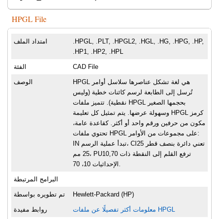
HPGL File
.HPGL, .PLT, .HPGL2, .HGL, .HG, .HPG, .HP,
امتداد الملف
.HP1, .HP2, .HPL
CAD File
الفئة
HPGL هي لغة تشكل عناصرها سلاسل أوامر
الوصف
تُرسل إلى الطابعة لرسم كائنات خطية (وليس
نقطية). تتميز ملفات HPGL بحجمها الصغير
وسهولة عرضها. يتم تمثيل كل تعليمة HPGL كرمز
مكون من حرفين ورقم واحد أو أكثر. كقاعدة عامة،
تحتوي ملفات HPGL على مجموعات من الأوامر:
IN تبدأ عملية الرسم، CI25 تعني دائرة بنصف قطر
25 مم، PU10,70 ترفع القلم إلى النقطة ذات
الإحداثيات 10، 70.
البرامج المرتبطة
Hewlett-Packard (HP)
تم تطويره بواسطة
معلومات أكثر تفصيلًا عن ملفات HPGL
روابط مفيدة