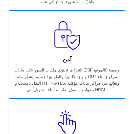
جاهزًا — لا شيء يحتاج إلى تثبيت.
آمن
كثيرًا ما تحتوي ملفات الصور على بيانات EXIF وصفية كالموقع
ونوع الكاميرا والطوابع الزمنية. يُشفَّر ملف CUT المرفوع أثناء
النقل باستخدام HTTPS/TLS، ويُعالَج في مراكز بيانات مؤمَّنة
بضوابط وصول صارمة أثناء التحويل إلى HPGL.