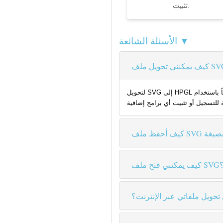
تثبيت.
الأسئلة الشائعة ▼
لتحويل SVG إلى HPGL مجاناً باستخدام Coolutils، ما عليك سوى رفع الملف إلى موقعنا، ثم اختيار HPGL كصيغة الإخراج والنقر على "تحويل". محولنا يدعم الملفات حتى حجم 80 ميجابايت ويوفر
كنني فتح ملف SVG؟
تحويل ملفاتي عبر الإنترنت؟