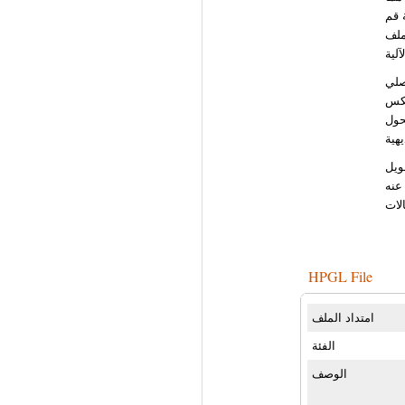
 قم
 ملف HPGL، جاهز لتطبيقاتك في
صلي
عكس
 تقديم
 الحديث من
عنه
HPGL File
امتداد الملف
الفئة
الوصف