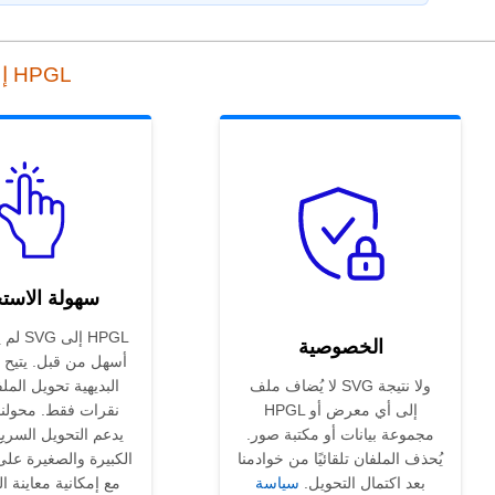
أداة التحويل عبر الإنترنت من SVG إلى HPGL
سهولة الاست
لم يكن
الخصوصية
أسهل من قبل. يتيح ل
لا يُضاف ملف SVG ولا نتيجة
البديهية تحويل المل
HPGL إلى أي معرض أو
نقرات فقط. محولنا
مجموعة بيانات أو مكتبة صور.
يدعم التحويل السري
يُحذف الملفان تلقائيًا من خوادمنا
الكبيرة والصغيرة عل
بعد اكتمال التحويل.
سياسة
مع إمكانية معاينة ال