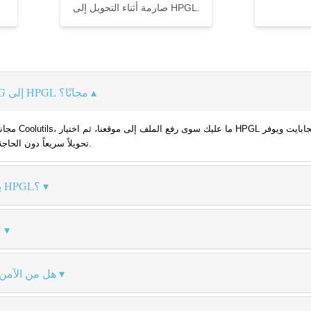
صارمة أثناء التحويل إلى HPGL.
كيف يمكنني تحويل ملف SVG إلى HPGL مجانًا؟
تحويلاً سريعاً دون الحاجة للتسجيل أو تثبيت أي برامج إضافية.
كيف أحفظ ملف SVG بصيغة HPGL؟
كيف يم
هل من الآمن 