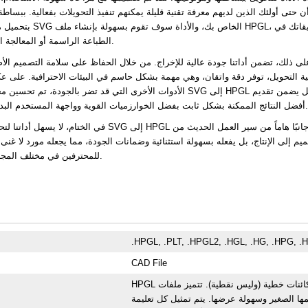
 حتى أولئك الذين لديهم معرفة تقنية قليلة يمكنهم تنفيذ التحويلات بفعالية. ببساطة
بتحميل ملف SVG الخاص بك، والأداة سوف تقوم بسهولة بإنشاء
الطباعة الراسمة أو المعالجة الآلية.
لى ذلك، تضمن أداتنا جودة عالية للإخراج. من خلال الحفاظ على سلامة التصميم الأ
لية التحويل، توفر دقة واتقان، وهي مهمة بشكل حاسم في البيئات الاحترافية. على 
الأدوات الأخرى التي قد تضر بالجودة، تم تحسين محول SVG إلى HPGL لدينا بشكل يضمن
أفضل النتائج الممكنة بشكل ثابت بفضل الخوارزميات القوية وواجهة المستخدم البديهية.
في الختام، لا يسهل أداتنا لتحويل SVG إلى HPGL فقط جانبًا هاماً من سير العمل
يم إلى الإنتاج، بل يفعله بسهولة استثنائية وضمانات الجودة، مما يجعله مورد لا غنى 
للمحترفين في مختلف المجالات.
.HPGL, .PLT, .HPGL2, .HGL, .HG, .HPG, .H
CAD File
HPGL هي لغة تشكل عناصرها سلاسل أوامر تُرسل إلى الطابعة لرسم كائنات خطية (وليس نقطية). تتميز ملفات HPGL
صغير وسهولة عرضها. يتم تمثيل كل تعليمة HPGL كرمز مكون من حرفين ورقم واحد أو أكثر. كقاعدة عامة، تحتوي