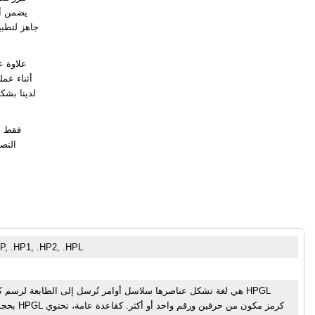
يضمن أن
علاوة ع
أثناء عم
التصم
P, .HP1, .HP2, .HPL
بحجمها ال