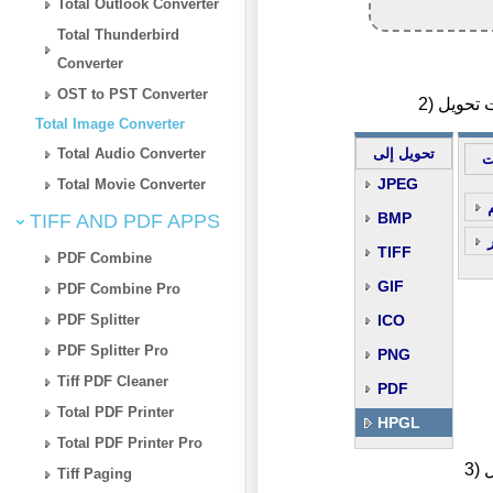
Total Outlook Converter
Total Thunderbird
Converter
OST to PST Converter
Total Image Converter
Total Audio Converter
تحويل إلى
ت
JPEG
Total Movie Converter
BMP
TIFF AND PDF APPS
TIFF
PDF Combine
GIF
PDF Combine Pro
PDF Splitter
ICO
PDF Splitter Pro
PNG
Tiff PDF Cleaner
PDF
Total PDF Printer
HPGL
Total PDF Printer Pro
ل
Tiff Paging