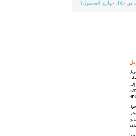
ت من خلال جهازي المحمول؟
HPGL (لغة رسومات Hewlett-Packard)
SVG،
HPGL
ة بلغة
HP
يا. أولاً وقبل كل
تر.
ذين
مما