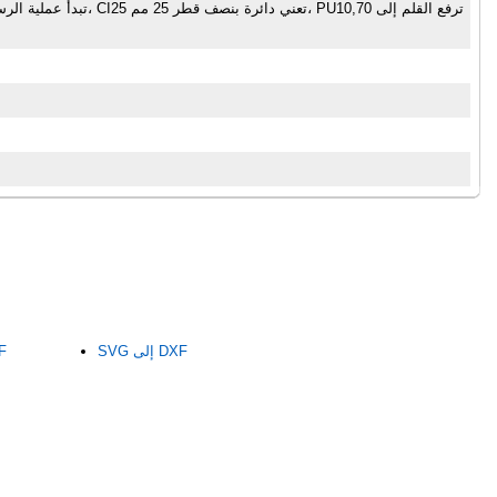
SVG إلى DXF
SVG