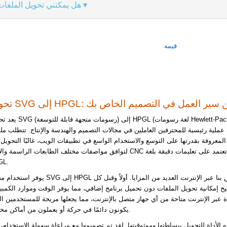
هل يمكنني تحويل الملفا
قيمه
S إلى HPGL: تحسين سير العمل في التصميم الخاص بك
يعد تحويل SVG (رسومات متجهة قابلة للتوسعة) إلى 
عملية رئيسية للمحترفين العاملين في مجالات التصميم والهندسة والإنتاج. تتطلب ملفات 
المعروفة بقدرتها على التوسع والاستخدام الواسع في تطبيقات الويب، غالبًا التحويل إلى 
لتوافق مواصفات مختلف الطابعات الراسمة والآلات CNC التي تعتمد على تعليمات دقيق
GL.
يوفر استخدام محول SVG إلى HPGL الخاص بنا عبر الإنترنت العديد من المزا
ح إمكانية تحويل الملفات دون تحميل برنامج إضافي، مما يوفر الوقت وموارد الكمبيو
اة عبر الإنترنت متاحة من أي جهاز متصل بالإنترنت، مما يجعلها مريحة للمستخدمين ال
يكونون دائمًا في حركة أو يعملون من أماكن مختلفة.
ه الأداة للتحويل ببساطتها وموثوقيتها. لقد تم تصميمها مع مراعاة سهولة الاستخدام، 