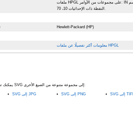
ملفات HPGL على مجموعات من الأوامر: IN تبدأ عملية الرسم، CI25 تعني دائرة بنصف قطر 25 مم، PU10,70 ترفع القلم إلى
النقطة ذات الإحداثيات 10، 70.
Hewlett-Packard (HP)
ت
معلومات أكثر تفصيلًا عن ملفات HPGL
باستخدام CoolUtils، يمكنك تحويل ملفات SVG إلى مجموعة متنوعة من الصيغ الأخرى:
 إلى TIFF
SVG إلى PNG
SVG إلى JPG