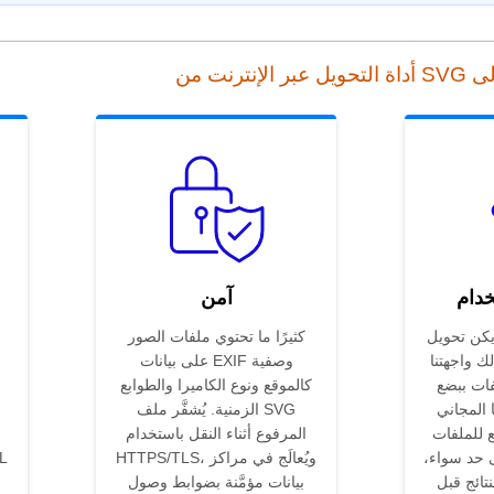
خدام
آمن
 تحويل SVG إلى HPGL
كثيرًا ما تحتوي ملفات الصور
ك واجهتنا
على بيانات EXIF وصفية
فات ببضع
كالموقع ونوع الكاميرا والطوابع
 المجاني
الزمنية. يُشفَّر ملف SVG
ع للملفات
المرفوع أثناء النقل باستخدام
ى حد سواء،
HTTPS/TLS، ويُعالَج في مراكز
نتائج قبل
بيانات مؤمَّنة بضوابط وصول