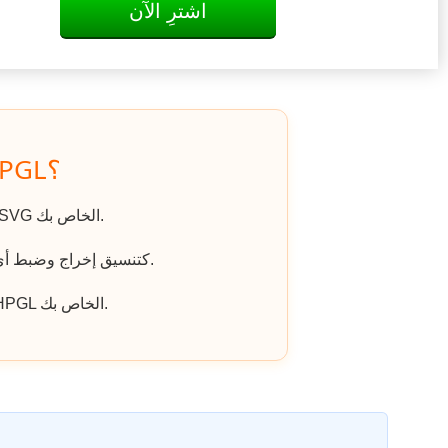
اشترِ الآن
كيف يتم تحويل SVG إلى HPGL؟
اذهب إلى الموقع، وانقر على «رفع ملف» واختر ملف SVG الخاص بك.
اختر HPGL كتنسيق إخراج وضبط أي خيارات إضافية إذا لزم الأمر.
انقر على «تنزيل الملف المحول» للحصول على ملف HPGL الخاص بك.