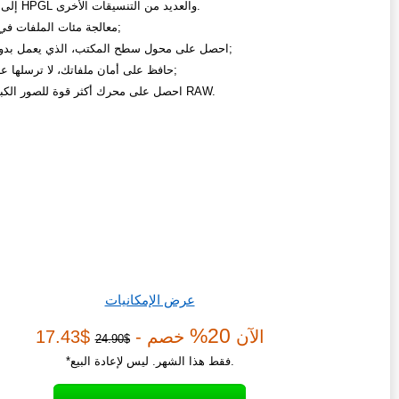
من SVG إلى HPGL والعديد من التنسيقات الأخرى.
معالجة مئات الملفات في 3 نقرات;
احصل على محول سطح المكتب، الذي يعمل بدون إنترنت;
حافظ على أمان ملفاتك، لا ترسلها عبر الشبكة;
احصل على محرك أكثر قوة للصور الكبيرة وصور RAW.
عرض الإمكانيات
20%
الآن
خصم -
$17.43
$24.90
*فقط هذا الشهر. ليس لإعادة البيع.