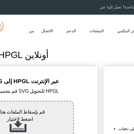
اعدة؟ تصل إلينا عبر
ر المكتبي
المنتجات
الدعم
الاتصال
من
تحويل SVG إلى HPGL أونلاين
تحويل SVG إلى HPGL عبر الإنترنت
1) قم بتحميل ملف SVG للتحويل HPGL
قم بإسقاط الملفات هنا 
اضغط لاختيار