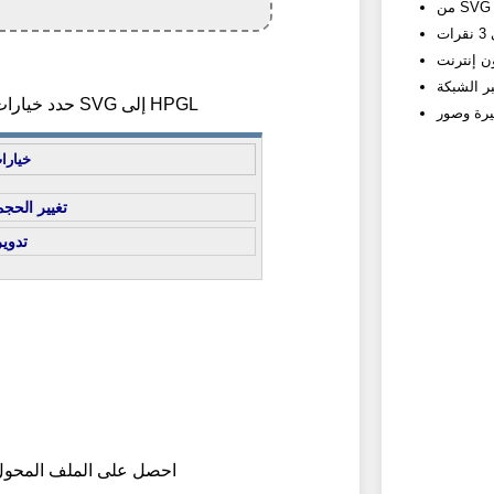
2) حدد خيارات تحويل SVG إلى HPGL
خيارا
تغيير الحجم
تدوير
3) احصل على الملف المحو