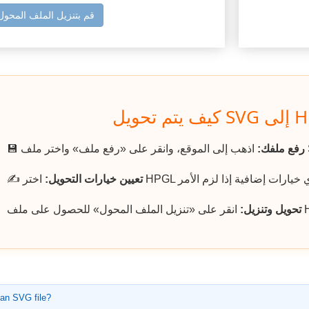
قم بتنزيل الملف المحول
رفع ملفك:
💾
تعيين خيارات التحويل:
✍️
تحويل وتنزيل:
 an SVG file?